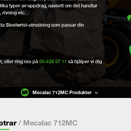
olika typer av uppdrag, oavsett om det handlar
 rivning etc.
itta Steelwrist-utrustning som passar din
, eller ring oss på
08-626 07 11
så hjälper vi dig
Mecalac 712MC Produkter
/ Mecalac 712MC
ptrar