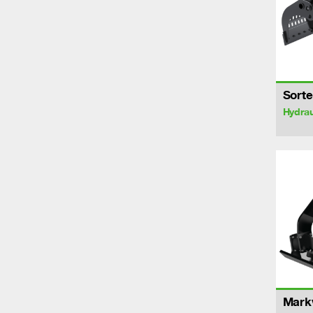
Sorte
Hydrau
Markv