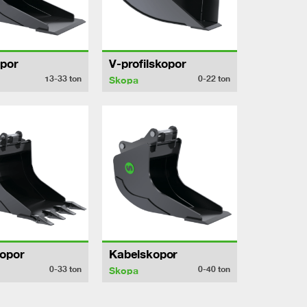
por
V-profilskopor
13-33
ton
0-22
ton
Skopa
opor
Kabelskopor
0-33
ton
0-40
ton
Skopa