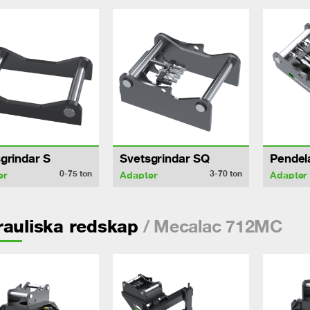
grindar S
Svetsgrindar SQ
Pendel
0-75
ton
3-70
ton
er
Adapter
Adapter
/ Mecalac 712MC
auliska redskap