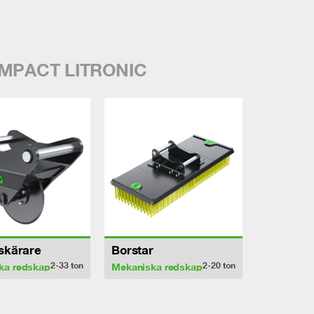
OMPACT LITRONIC
sskärare
Borstar
2-33
ton
2-20
ton
ka redskap
Mekaniska redskap