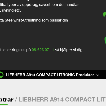
olika typer av uppdrag, oavsett om det handlar
 rivning etc.
itta Steelwrist-utrustning som passar din
, eller ring oss på
08-626 07 11
så hjälper vi dig
LIEBHERR A914 COMPACT LITRONIC Produkter
/ LIEBHERR A914 COMPACT LI
ptrar