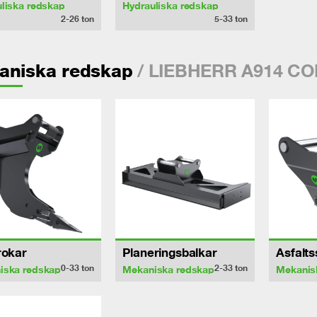
liska redskap
Hydrauliska redskap
2-26
ton
5-33
ton
/ LIEBHERR A914 C
aniska redskap
rokar
Planeringsbalkar
Asfalt
0-33
ton
2-33
ton
iska redskap
Mekaniska redskap
Mekanis