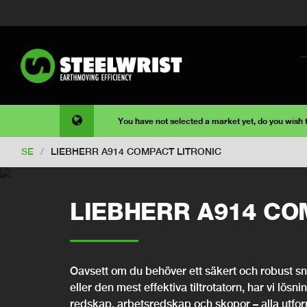
You have not selected a market yet, do you wish
SE
/
LIEBHERR A914 COMPACT LITRONIC
LIEBHERR A914 CO
Oavsett om du behöver ett säkert och robust snab
eller den mest effektiva tiltrotatorn, har vi lösni
redskap, arbetsredskap och skopor – alla utfo