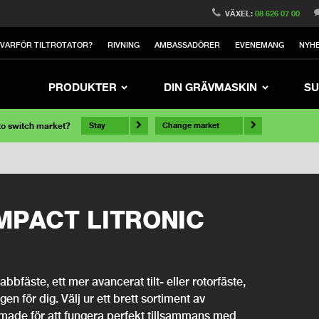
VÄXEL:
08 626 07 00
VARFÖR TILTROTATOR?
RIVNING
AMBASSADÖRER
EVENEMANG
NYH
PRODUKTER
DIN GRÄVMASKIN
SU
 to switch market?
Stay
Change market
MPACT LITRONIC
bfäste, ett mer avancerat tilt- eller rotorfäste,
ngen för dig. Välj ur ett brett sortiment av
rmade för att fungera perfekt tillsammans med