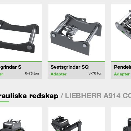
grindar S
Svetsgrindar SQ
Pendel
0-75
ton
3-70
ton
er
Adapter
Adapter
/ LIEBHERR A914 
auliska redskap