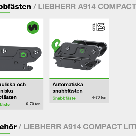
/ LIEBHERR A914 COMPACT
bbfästen
uliska och
Automatiska
niska
snabbfästen
bfästen
4-70
ton
Snabbfäste
0-70
ton
fäste
/ LIEBHERR A914 COMPACT LI
behör