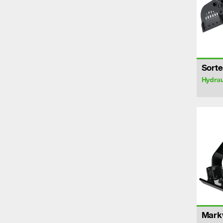
Sorte
Hydrau
Markv