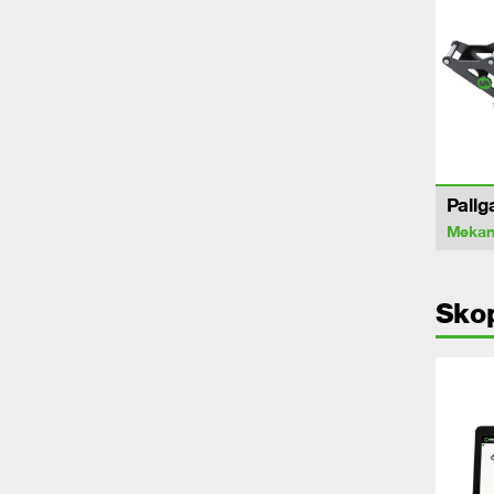
Pallg
Mekan
Sko