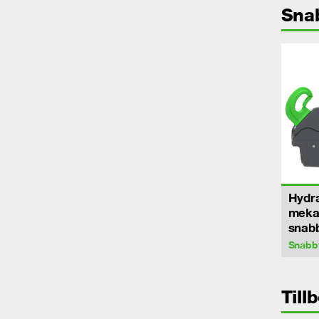
Sna
Hydra
meka
snab
Snabb
Till