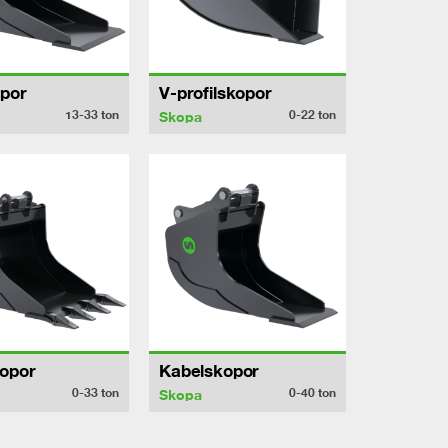
por
V-profilskopor
13-33
ton
0-22
ton
Skopa
opor
Kabelskopor
0-33
ton
0-40
ton
Skopa