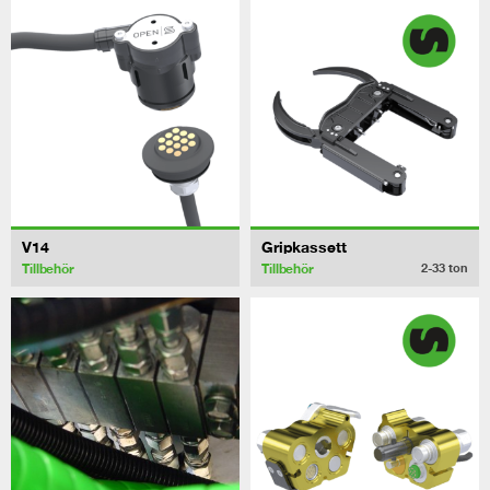
V14
Gripkassett
Tillbehör
Tillbehör
2-33
ton