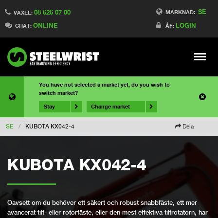
SE
08 626 07 00
MARKNAD:
VÄXEL:
ONLINE
LOGIN
CHAT:
ÅF:
Meny
You have not selected a market yet, do you wish to
switch market?
Stay
Change market
SE
/
KUBOTA KX042-4
Dela
KUBOTA KX042-4
Oavsett om du behöver ett säkert och robust snabbfäste, ett mer
avancerat tilt- eller rotorfäste, eller den mest effektiva tiltrotatorn, har