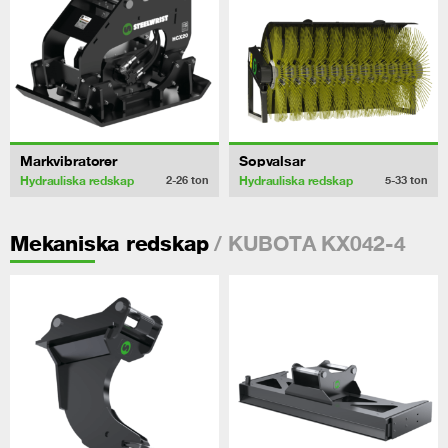
Markvibratorer
Sopvalsar
Hydrauliska redskap
Hydrauliska redskap
2-26
ton
5-33
ton
/ KUBOTA KX042-4
Mekaniska redskap