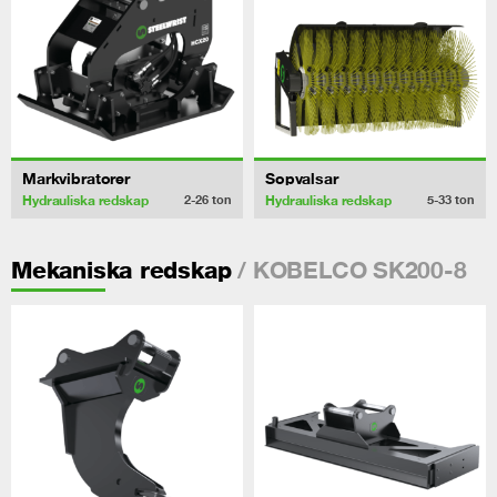
Markvibratorer
Sopvalsar
Hydrauliska redskap
Hydrauliska redskap
2-26
ton
5-33
ton
/ KOBELCO SK200-8
Mekaniska redskap