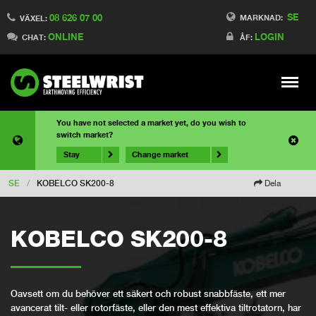
SE
08 626 07 00
MARKNAD:
VÄXEL:
ONLINE
LOGIN
CHAT:
ÅF:
Meny
You have not selected a market yet, do you wish to
switch market?
Stay
Change market
SE
/
KOBELCO SK200-8
Dela
KOBELCO SK200-8
Oavsett om du behöver ett säkert och robust snabbfäste, ett mer
avancerat tilt- eller rotorfäste, eller den mest effektiva tiltrotatorn, har