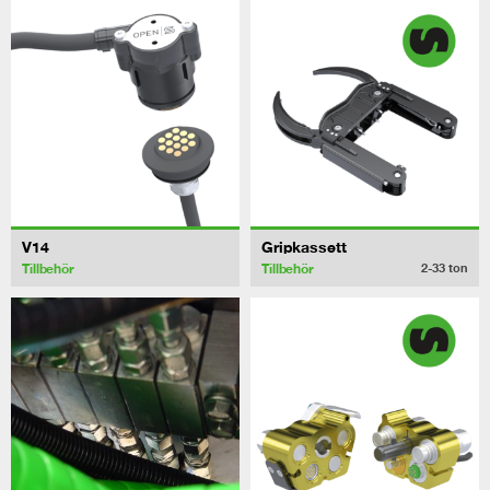
V14
Gripkassett
Tillbehör
Tillbehör
2-33
ton