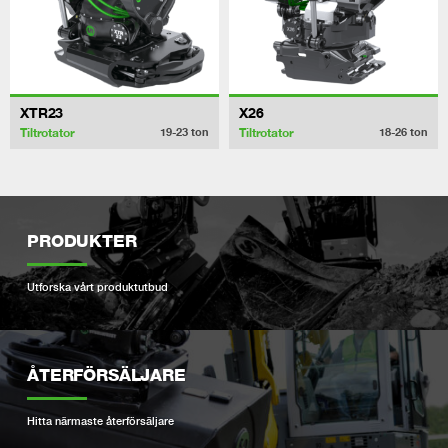
XTR23
X26
Tiltrotator
Tiltrotator
19-23
ton
18-26
ton
PRODUKTER
Utforska vårt produktutbud
ÅTERFÖRSÄLJARE
Hitta närmaste återförsäljare