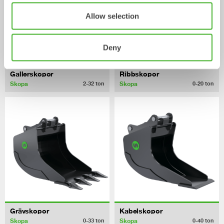
Allow selection
Deny
Gallerskopor
Ribbskopor
Skopa
Skopa
2-32
ton
0-20
ton
Grävskopor
Kabelskopor
Skopa
Skopa
0-33
ton
0-40
ton