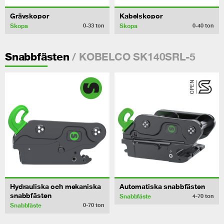
Grävskopor
Kabelskopor
Skopa
Skopa
0-33
ton
0-40
ton
/ KOBELCO SK140SRL-5
Snabbfästen
Hydrauliska och mekaniska
Automatiska snabbfästen
snabbfästen
Snabbfäste
4-70
ton
Snabbfäste
0-70
ton