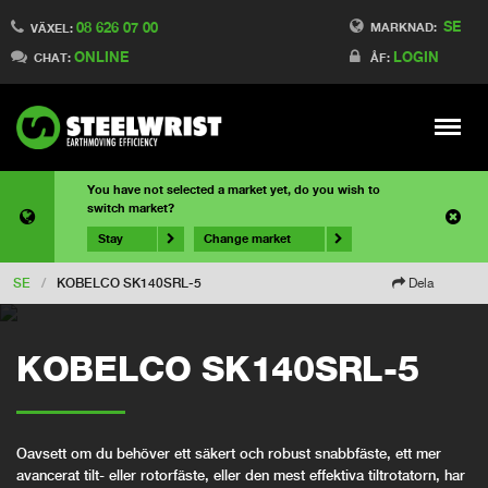
SE
08 626 07 00
MARKNAD:
VÄXEL:
ONLINE
LOGIN
CHAT:
ÅF:
Meny
You have not selected a market yet, do you wish to
switch market?
Stay
Change market
SE
/
KOBELCO SK140SRL-5
Dela
KOBELCO SK140SRL-5
Oavsett om du behöver ett säkert och robust snabbfäste, ett mer
avancerat tilt- eller rotorfäste, eller den mest effektiva tiltrotatorn, har