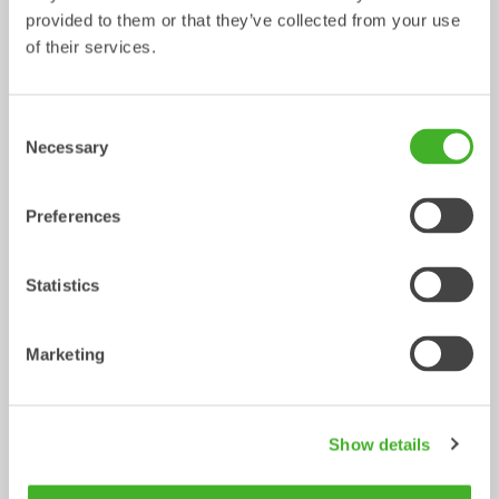
provided to them or that they’ve collected from your use
of their services.
CUSTOM BUILD
Planerskopor
Consent
Skopa
Skopa
0-40
ton
Necessary
Selection
Preferences
Statistics
Marketing
VA-skopor
V-profilskopor
Show details
Skopa
Skopa
13-33
ton
0-22
ton