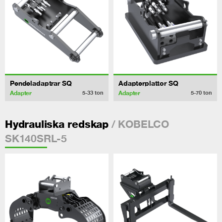
Pendeladaptrar SQ
Adapterplattor SQ
Adapter
Adapter
5-33
ton
5-70
ton
/ KOBELCO
Hydrauliska redskap
SK140SRL-5