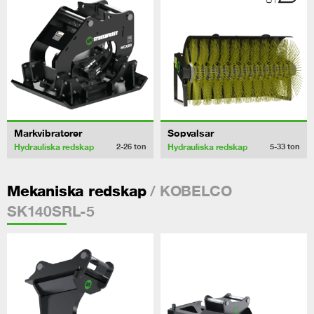
Markvibratorer
Sopvalsar
Hydrauliska redskap
Hydrauliska redskap
2-26
ton
5-33
ton
/ KOBELCO
Mekaniska redskap
SK140SRL-5