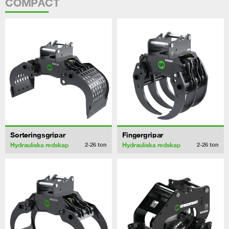
COMPACT
Sorteringsgripar
Fingergripar
Hydrauliska redskap
Hydrauliska redskap
2-26
ton
2-26
ton