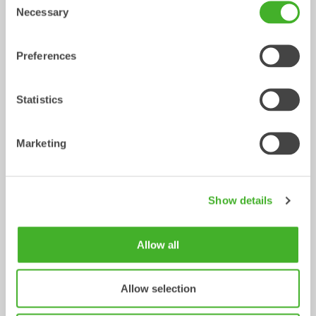
Necessary
Selection
Preferences
Statistics
Marketing
Ribbskopor
Grävskopor
Skopa
Skopa
0-20
ton
0-33
ton
Show details
Allow all
Allow selection