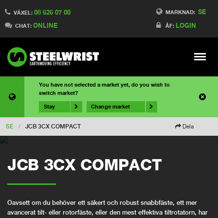
SE
08 626 07 00
MARKNAD:
VÄXEL:
ONLINE
LOGIN
CHAT:
ÅF:
Meny
You have not selected a market yet, do you wish to
switch market?
Stay
Change market
SE
/
JCB 3CX COMPACT
Dela
JCB 3CX COMPACT
Oavsett om du behöver ett säkert och robust snabbfäste, ett mer
avancerat tilt- eller rotorfäste, eller den mest effektiva tiltrotatorn, har