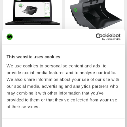
CUSTOM BUILD
Planerskopor
Skopa
Skopa
0-40
ton
This website uses cookies
We use cookies to personalise content and ads, to
provide social media features and to analyse our traffic.
We also share information about your use of our site with
our social media, advertising and analytics partners who
may combine it with other information that you’ve
provided to them or that they’ve collected from your use
of their services.
V-profilskopor
Gallerskopor
Consent
Skopa
Skopa
0-22
ton
2-32
ton