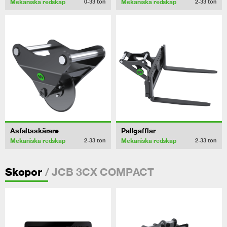
Mekaniska redskap
Mekaniska redskap
0-33
ton
2-33
ton
Asfaltsskärare
Pallgafflar
Mekaniska redskap
Mekaniska redskap
2-33
ton
2-33
ton
/ JCB 3CX COMPACT
Skopor