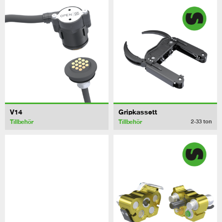
V14
Gripkassett
Tillbehör
Tillbehör
2-33
ton