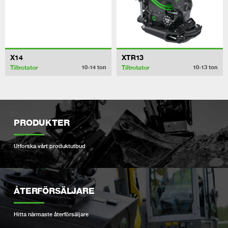
X14
XTR13
Tiltrotator
Tiltrotator
10-14
ton
10-13
ton
PRODUKTER
Utforska vårt produktutbud
ÅTERFÖRSÄLJARE
Hitta närmaste återförsäljare