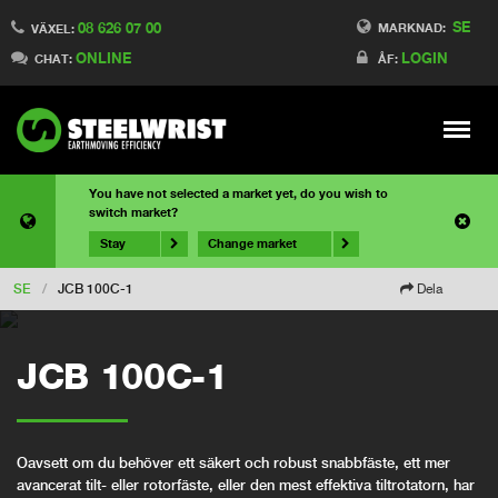
SE
08 626 07 00
MARKNAD:
VÄXEL:
ONLINE
LOGIN
CHAT:
ÅF:
Meny
You have not selected a market yet, do you wish to
switch market?
Stay
Change market
SE
/
JCB 100C-1
Dela
JCB 100C-1
Oavsett om du behöver ett säkert och robust snabbfäste, ett mer
avancerat tilt- eller rotorfäste, eller den mest effektiva tiltrotatorn, har