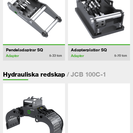
Pendeladaptrar SQ
Adapterplattor SQ
Adapter
Adapter
5-33
ton
5-70
ton
/ JCB 100C-1
Hydrauliska redskap