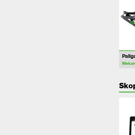
Pallg
Mekan
Sko