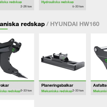
liska redskap
Hydrauliska redskap
2-26
ton
5-33
ton
/ HYUNDAI HW160
aniska redskap
rokar
Planeringsbalkar
Asfalt
0-33
ton
2-33
ton
iska redskap
Mekaniska redskap
Mekanis