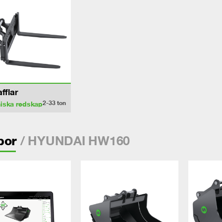
afflar
2-33
ton
iska redskap
/ HYUNDAI HW160
por