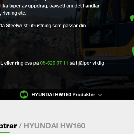
olika typer av uppdrag, oavsett om det handlar
 rivning etc.
itta Steelwrist-utrustning som passar din
, eller ring oss på
08-626 07 11
så hjälper vi dig
HYUNDAI HW160 Produkter
/ HYUNDAI HW160
ptrar