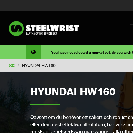
You have not selected a market yet, do you wish
SE
/
HYUNDAI HW160
HYUNDAI HW160
Oavsett om du behöver ett säkert och robust snab
eller den mest effektiva tiltrotatorn, har vi lösni
redskap, arbetsredskap och skopor – alla utfo