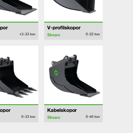
por
V-profilskopor
13-33
ton
0-22
ton
Skopa
opor
Kabelskopor
0-33
ton
0-40
ton
Skopa