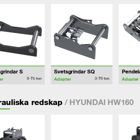
grindar S
Svetsgrindar SQ
Pendel
0-75
ton
3-70
ton
er
Adapter
Adapter
/ HYUNDAI HW160
auliska redskap