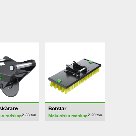
sskärare
Borstar
2-33
ton
2-20
ton
ka redskap
Mekaniska redskap