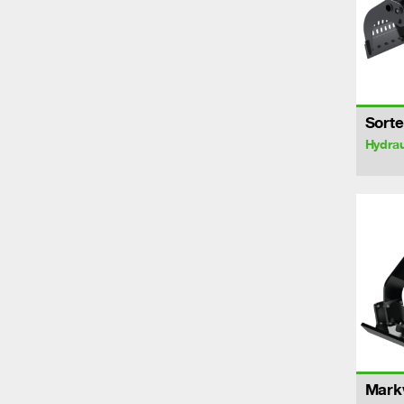
Sorte
Hydrau
Markv