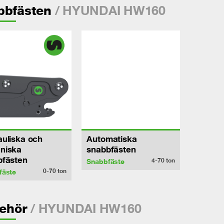
/ HYUNDAI HW160
bbfästen
uliska och
Automatiska
niska
snabbfästen
bfästen
4-70
ton
Snabbfäste
0-70
ton
fäste
/ HYUNDAI HW160
behör