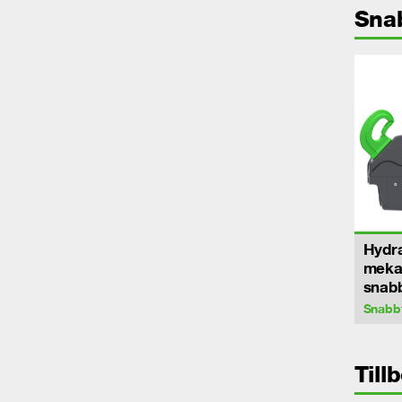
Sna
Hydra
meka
snab
Snabb
Till