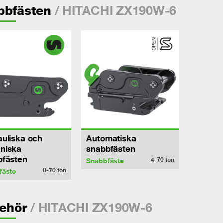
/ HITACHI ZX190W-6
bbfästen
uliska och
Automatiska
niska
snabbfästen
bfästen
4-70
ton
Snabbfäste
0-70
ton
fäste
/ HITACHI ZX190W-6
behör