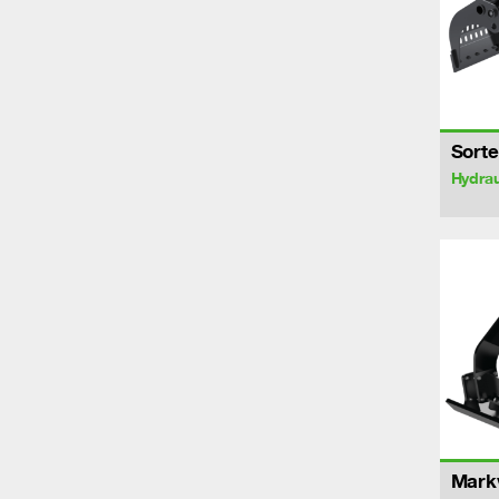
Sorte
Hydrau
Markv