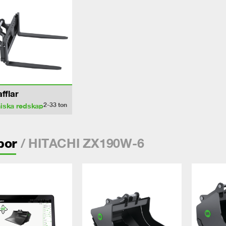
afflar
2-33
ton
iska redskap
/ HITACHI ZX190W-6
por