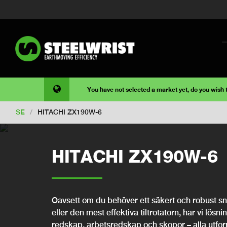
You have not selected a market yet, do you wish
SE
/
HITACHI ZX190W-6
HITACHI ZX190W-6
Oavsett om du behöver ett säkert och robust snab
eller den mest effektiva tiltrotatorn, har vi lösni
redskap, arbetsredskap och skopor – alla utfo