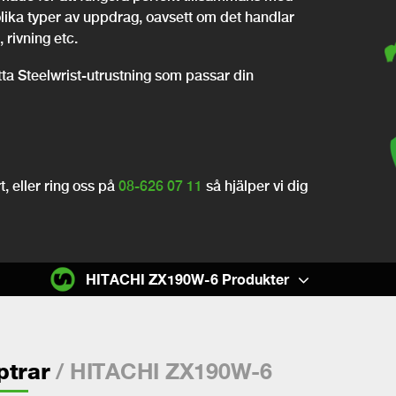
olika typer av uppdrag, oavsett om det handlar
 rivning etc.
itta Steelwrist-utrustning som passar din
, eller ring oss på
08-626 07 11
så hjälper vi dig
HITACHI ZX190W-6 Produkter
/ HITACHI ZX190W-6
ptrar