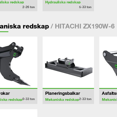
liska redskap
Hydrauliska redskap
2-26
ton
5-33
ton
/ HITACHI ZX190W-6
aniska redskap
rokar
Planeringsbalkar
Asfalt
0-33
ton
2-33
ton
iska redskap
Mekaniska redskap
Mekanis