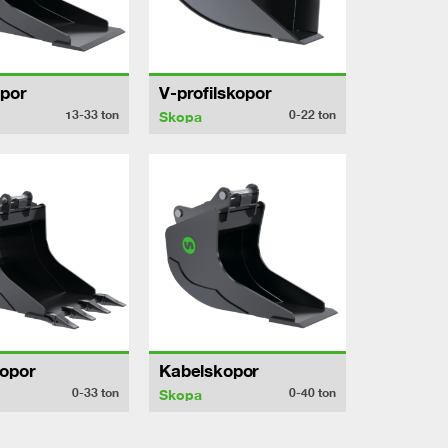
por
V-profilskopor
13-33
ton
0-22
ton
Skopa
opor
Kabelskopor
0-33
ton
0-40
ton
Skopa