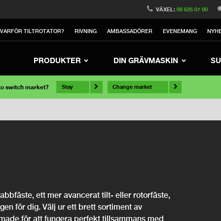
VÄXEL:
08 626 07 00
VARFÖR TILTROTATOR?
RIVNING
AMBASSADÖRER
EVENEMANG
NYH
PRODUKTER
DIN GRÄVMASKIN
SU
 to switch market?
Stay
Change market
bfäste, ett mer avancerat tilt- eller rotorfäste,
ngen för dig. Välj ur ett brett sortiment av
rmade för att fungera perfekt tillsammans med