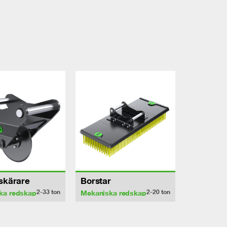
sskärare
Borstar
2-33
ton
2-20
ton
ka redskap
Mekaniska redskap