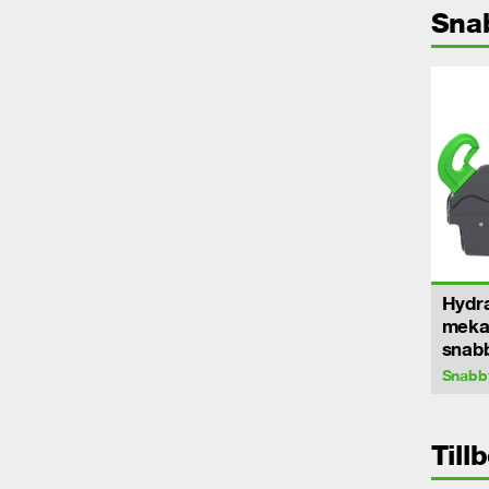
Sna
Hydra
meka
snab
Snabb
Till