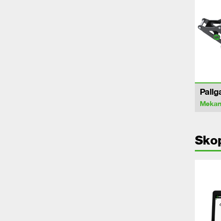
Pallg
Mekan
Sko