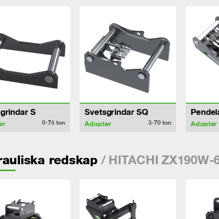
grindar S
Svetsgrindar SQ
Pendel
0-75
ton
3-70
ton
er
Adapter
Adapter
/ HITACHI ZX190W-
auliska redskap