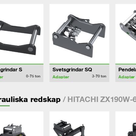
grindar S
Svetsgrindar SQ
Pendel
0-75
ton
3-70
ton
er
Adapter
Adapter
/ HITACHI ZX190W-
auliska redskap