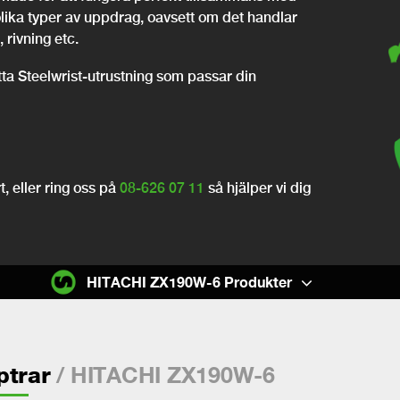
olika typer av uppdrag, oavsett om det handlar
 rivning etc.
itta Steelwrist-utrustning som passar din
, eller ring oss på
08-626 07 11
så hjälper vi dig
HITACHI ZX190W-6 Produkter
/ HITACHI ZX190W-6
ptrar