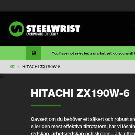
You have not selected a market yet, do you wish
SE
/
HITACHI ZX190W-6
HITACHI ZX190W-6
Oavsett om du behöver ett säkert och robust snab
eller den mest effektiva tiltrotatorn, har vi lösni
redskap, arbetsredskap och skopor – alla utfo