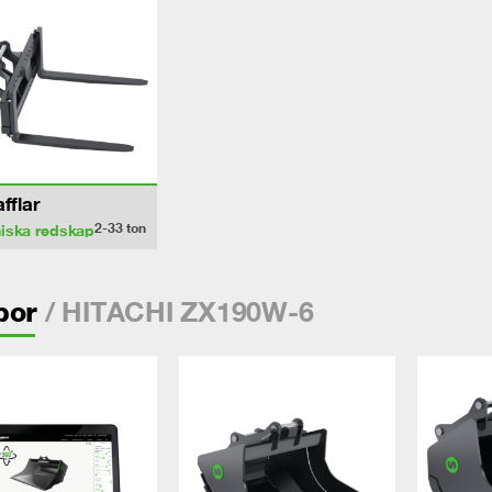
afflar
2-33
ton
iska redskap
/ HITACHI ZX190W-6
por