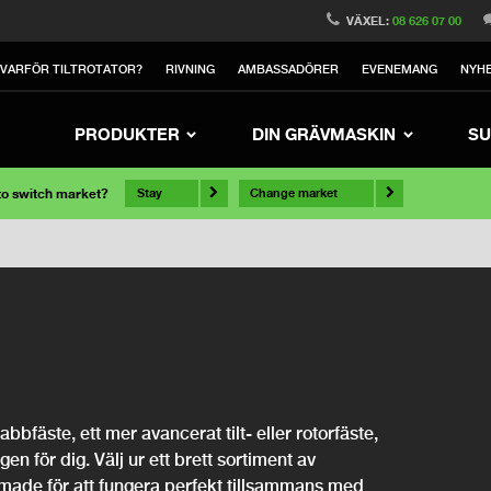
VÄXEL:
08 626 07 00
VARFÖR TILTROTATOR?
RIVNING
AMBASSADÖRER
EVENEMANG
NYH
PRODUKTER
DIN GRÄVMASKIN
SU
 to switch market?
Stay
Change market
bfäste, ett mer avancerat tilt- eller rotorfäste,
ngen för dig. Välj ur ett brett sortiment av
rmade för att fungera perfekt tillsammans med