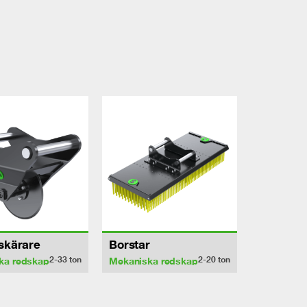
sskärare
Borstar
2-33
ton
2-20
ton
ka redskap
Mekaniska redskap