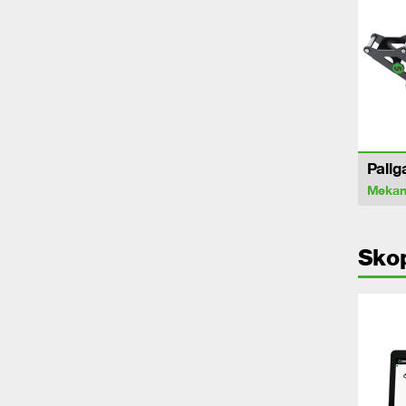
Pallg
Mekan
Sko