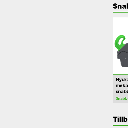
Sna
Hydra
meka
snab
Snabb
Till