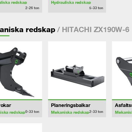
liska redskap
Hydrauliska redskap
2-26
ton
5-33
ton
/ HITACHI ZX190W-6
aniska redskap
rokar
Planeringsbalkar
Asfalt
0-33
ton
2-33
ton
iska redskap
Mekaniska redskap
Mekanis