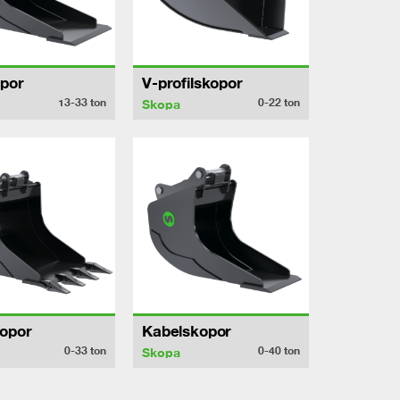
por
V-profilskopor
13-33
ton
0-22
ton
Skopa
opor
Kabelskopor
0-33
ton
0-40
ton
Skopa