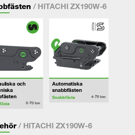
/ HITACHI ZX190W-6
bbfästen
uliska och
Automatiska
niska
snabbfästen
bfästen
4-70
ton
Snabbfäste
0-70
ton
fäste
/ HITACHI ZX190W-6
behör