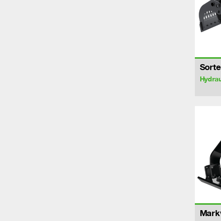
Sorte
Hydrau
Markv