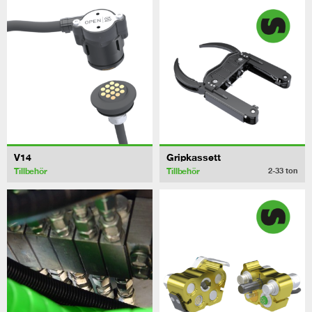
V14
Gripkassett
Tillbehör
Tillbehör
2-33
ton