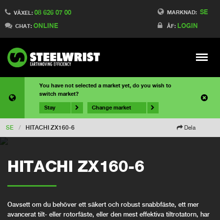
SE
08 626 07 00
MARKNAD:
VÄXEL:
ONLINE
LOGIN
CHAT:
ÅF:
Meny
You have not selected a market yet, do you wish to
switch market?
Stay
Change market
SE
/
HITACHI ZX160-6
Dela
HITACHI ZX160-6
Oavsett om du behöver ett säkert och robust snabbfäste, ett mer
avancerat tilt- eller rotorfäste, eller den mest effektiva tiltrotatorn, har