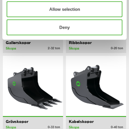
Allow selection
Deny
Gallerskopor
Ribbskopor
Skopa
Skopa
2-32
ton
0-20
ton
Grävskopor
Kabelskopor
Skopa
Skopa
0-33
ton
0-40
ton