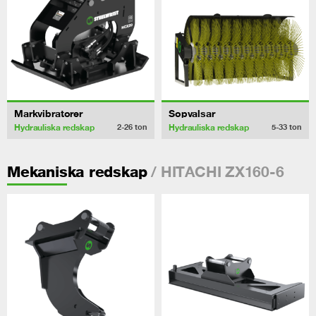
Markvibratorer
Sopvalsar
Hydrauliska redskap
Hydrauliska redskap
2-26
ton
5-33
ton
/ HITACHI ZX160-6
Mekaniska redskap