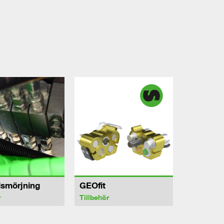
lsmörjning
GEOfit
r
Tillbehör