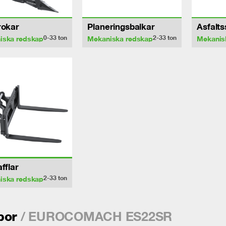
rokar
Planeringsbalkar
Asfalt
0-33
ton
2-33
ton
iska redskap
Mekaniska redskap
Mekanis
afflar
2-33
ton
iska redskap
/ EUROCOMACH ES22SR
por