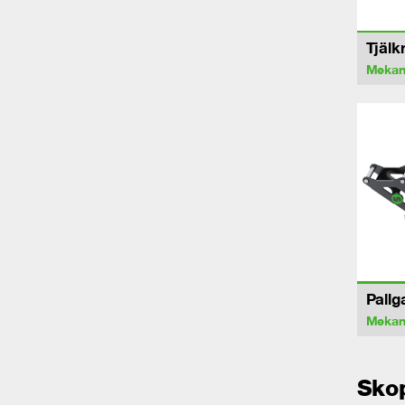
Tjälk
Mekan
Pallg
Mekan
Sko