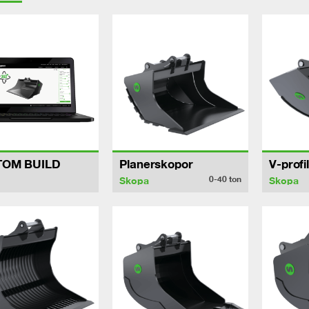
TOM BUILD
Planerskopor
V-profi
0-40
ton
Skopa
Skopa