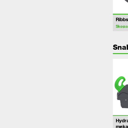
Ribb
Skopa
Sna
Hydra
meka