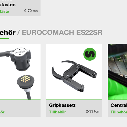
bfästen
0-70
ton
fäste
/ EUROCOMACH ES22SR
behör
Gripkassett
Centra
2-33
ton
hör
Tillbehör
Tillbehö