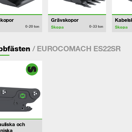
skopor
Grävskopor
Kabels
0-20
ton
0-33
ton
Skopa
Skopa
/ EUROCOMACH ES22SR
bbfästen
uliska och
niska