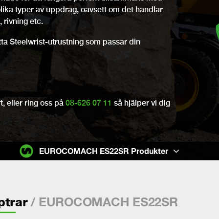
olika typer av uppdrag, oavsett om det handlar
 rivning etc.
itta Steelwrist-utrustning som passar din
, eller ring oss på
08-626 07 11
så hjälper vi dig
EUROCOMACH ES22SR Produkter
/ EUROCOMACH ES22SR
ptrar