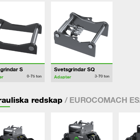
grindar S
Svetsgrindar SQ
0-75
ton
3-70
ton
er
Adapter
/ EUROCOMACH ES
auliska redskap