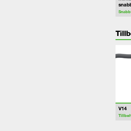
snab
Snabb
Till
V14
Tillbe