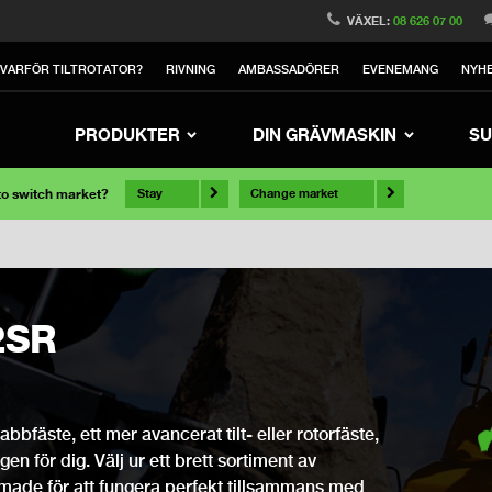
VÄXEL:
08 626 07 00
VARFÖR TILTROTATOR?
RIVNING
AMBASSADÖRER
EVENEMANG
NYH
PRODUKTER
DIN GRÄVMASKIN
SU
 to switch market?
Stay
Change market
2SR
bfäste, ett mer avancerat tilt- eller rotorfäste,
ngen för dig. Välj ur ett brett sortiment av
rmade för att fungera perfekt tillsammans med