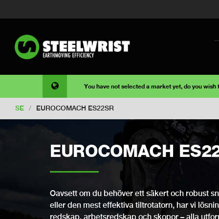
You have not selected a market yet, do you wish
SE
/
EUROCOMACH ES22SR
EUROCOMACH ES2
Oavsett om du behöver ett säkert och robust snab
eller den mest effektiva tiltrotatorn, har vi lösni
redskap, arbetsredskap och skopor – alla utfo