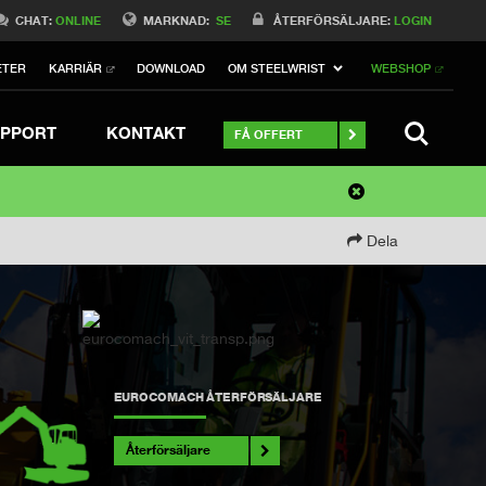
CHAT:
ONLINE
MARKNAD:
SE
ÅTERFÖRSÄLJARE:
LOGIN
ETER
KARRIÄR
DOWNLOAD
OM STEELWRIST
WEBSHOP
SEARCH
PPORT
KONTAKT
FÅ OFFERT
Dela
EUROCOMACH ÅTERFÖRSÄLJARE
Återförsäljare