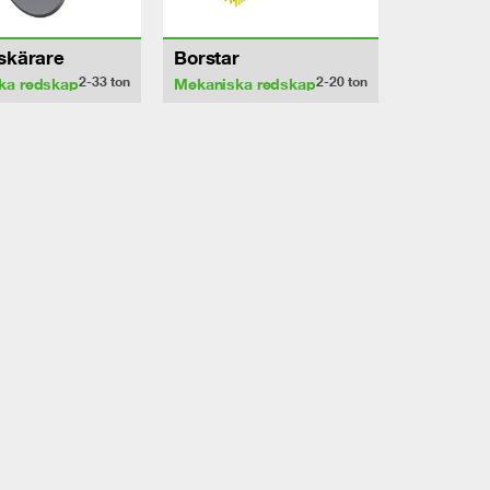
sskärare
Borstar
2-33
ton
2-20
ton
ka redskap
Mekaniska redskap