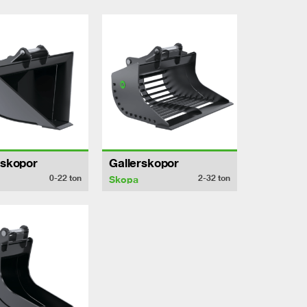
lskopor
Gallerskopor
0-22
ton
2-32
ton
Skopa