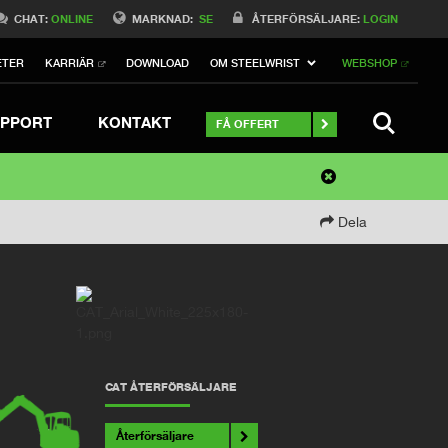
CHAT:
ONLINE
MARKNAD:
SE
ÅTERFÖRSÄLJARE:
LOGIN
ETER
KARRIÄR
DOWNLOAD
OM STEELWRIST
WEBSHOP
SEARCH
PPORT
KONTAKT
FÅ OFFERT
Dela
CAT ÅTERFÖRSÄLJARE
Återförsäljare