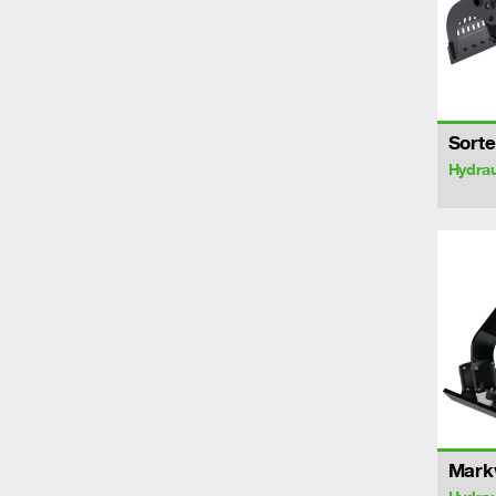
Sorte
Hydrau
Markv