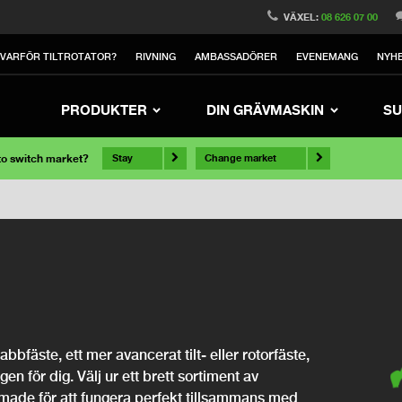
VÄXEL:
08 626 07 00
VARFÖR TILTROTATOR?
RIVNING
AMBASSADÖRER
EVENEMANG
NYH
PRODUKTER
DIN GRÄVMASKIN
SU
 to switch market?
Stay
Change market
bfäste, ett mer avancerat tilt- eller rotorfäste,
ngen för dig. Välj ur ett brett sortiment av
rmade för att fungera perfekt tillsammans med