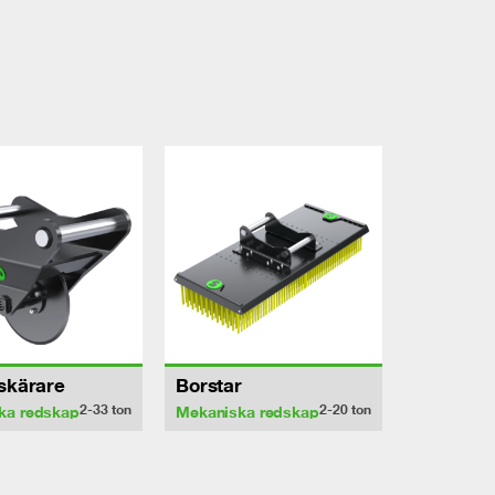
sskärare
Borstar
2-33
ton
2-20
ton
ka redskap
Mekaniska redskap