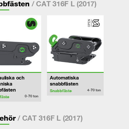
/ CAT 316F L (2017)
bbfästen
uliska och
Automatiska
niska
snabbfästen
bfästen
4-70
ton
Snabbfäste
0-70
ton
fäste
/ CAT 316F L (2017)
behör