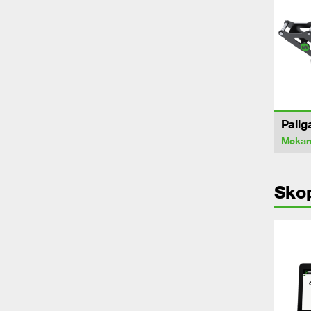
Pallg
Mekan
Sko