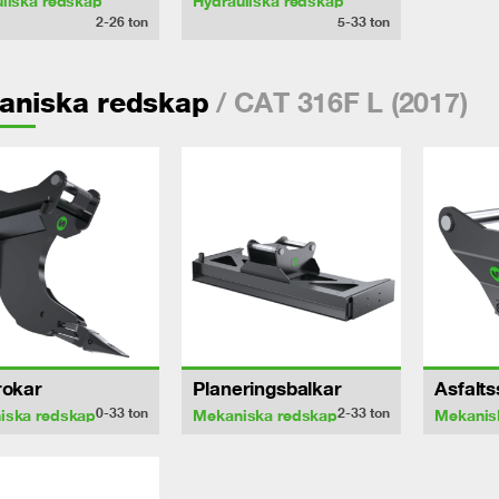
liska redskap
Hydrauliska redskap
2-26
ton
5-33
ton
/ CAT 316F L (2017)
aniska redskap
rokar
Planeringsbalkar
Asfalt
0-33
ton
2-33
ton
iska redskap
Mekaniska redskap
Mekanis