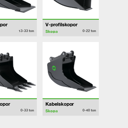
por
V-profilskopor
13-33
ton
0-22
ton
Skopa
opor
Kabelskopor
0-33
ton
0-40
ton
Skopa