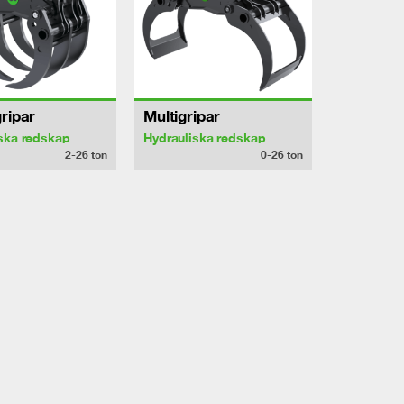
ripar
Multigripar
ska redskap
Hydrauliska redskap
2-26
ton
0-26
ton