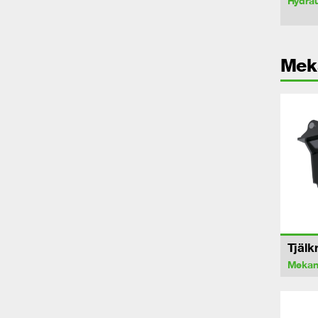
Hydrau
Mek
Tjälk
Mekan