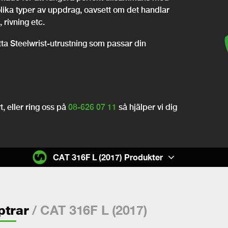
olika typer av uppdrag, oavsett om det handlar
 rivning etc.
itta Steelwrist-utrustning som passar din
, eller ring oss på
08-626 07 11
så hjälper vi dig
CAT 316F L (2017) Produkter
/ CAT 316F L (2017)
ptrar