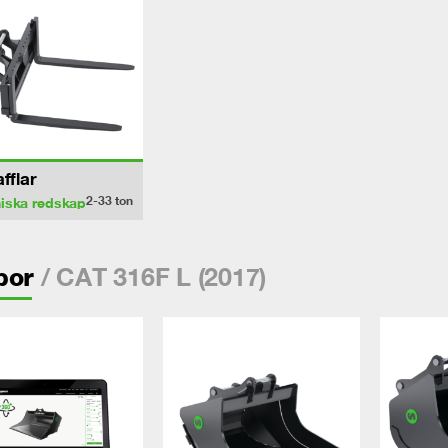
afflar
2-33
ton
iska redskap
/ CAT 316F L (2017)
por