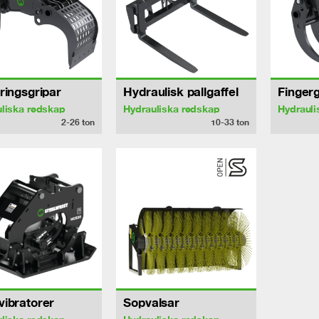
ringsgripar
Hydraulisk pallgaffel
Fingerg
liska redskap
Hydrauliska redskap
Hydrauli
2-26
ton
10-33
ton
ibratorer
Sopvalsar