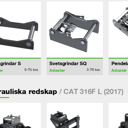
grindar S
Svetsgrindar SQ
Pendel
0-75
ton
3-70
ton
er
Adapter
Adapter
/ CAT 316F L (2017)
auliska redskap