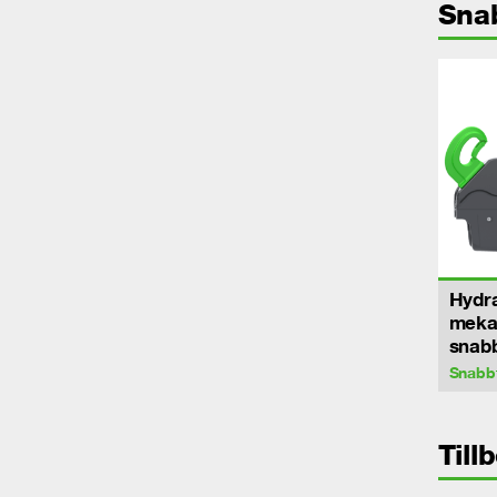
Sna
Hydra
meka
snab
Snabb
Till