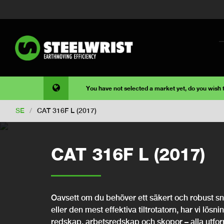
You have not selected a market yet, do you wish
SE
/
CAT 316F L (2017)
CAT 316F L (2017)
Oavsett om du behöver ett säkert och robust snab
eller den mest effektiva tiltrotatorn, har vi lösni
redskap, arbetsredskap och skopor – alla utfo