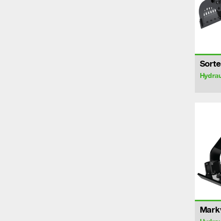
Sorte
Hydrau
Markv