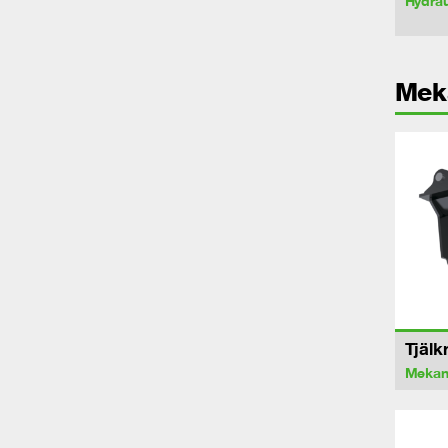
Hydrau
Mek
Tjälk
Mekan