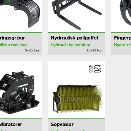
ringsgripar
Hydraulisk pallgaffel
Fingerg
liska redskap
Hydrauliska redskap
Hydrauli
2-26
ton
10-33
ton
ibratorer
Sopvalsar