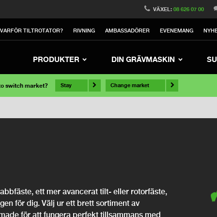
VÄXEL:
08 626 07 00
VARFÖR TILTROTATOR?
RIVNING
AMBASSADÖRER
EVENEMANG
NYH
PRODUKTER
DIN GRÄVMASKIN
SU
 to switch market?
Stay
Change market
bfäste, ett mer avancerat tilt- eller rotorfäste,
ngen för dig. Välj ur ett brett sortiment av
rmade för att fungera perfekt tillsammans med