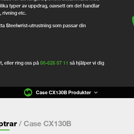
olika typer av uppdrag, oavsett om det handlar
 rivning etc.
itta Steelwrist-utrustning som passar din
, eller ring oss på
08-626 07 11
så hjälper vi dig
Case CX130B Produkter
/ Case CX130B
ptrar