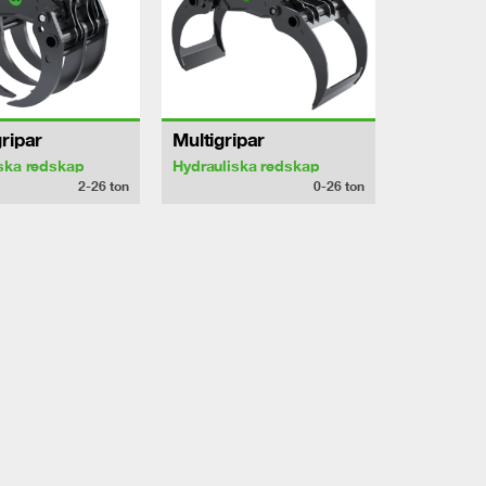
ripar
Multigripar
ska redskap
Hydrauliska redskap
2-26
ton
0-26
ton