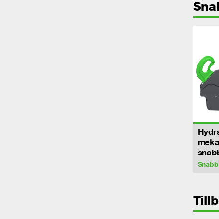
Sna
Hydra
meka
snab
Snabb
Till