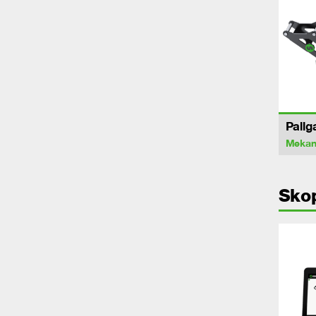
Pallg
Mekan
Sko