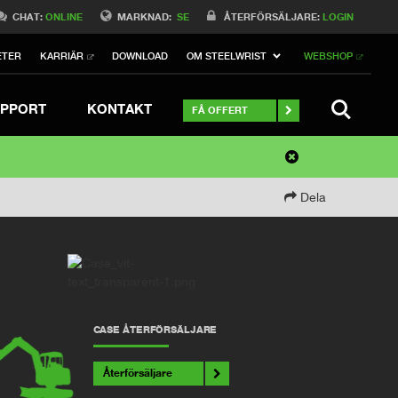
CHAT:
ONLINE
MARKNAD:
SE
ÅTERFÖRSÄLJARE:
LOGIN
ETER
KARRIÄR
DOWNLOAD
OM STEELWRIST
WEBSHOP
SEARCH
PPORT
KONTAKT
FÅ OFFERT
Dela
CASE ÅTERFÖRSÄLJARE
Återförsäljare