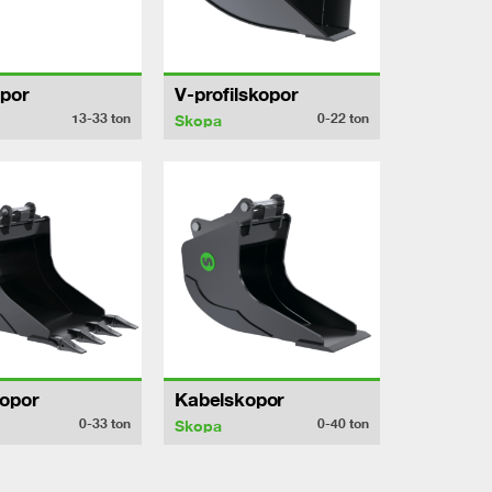
por
V-profilskopor
13-33
ton
0-22
ton
Skopa
opor
Kabelskopor
0-33
ton
0-40
ton
Skopa