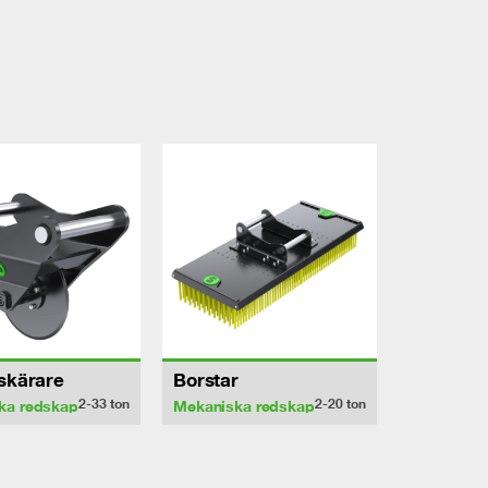
sskärare
Borstar
2-33
ton
2-20
ton
ka redskap
Mekaniska redskap