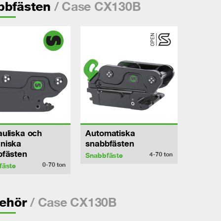
/ Case CX130B
bbfästen
uliska och
Automatiska
niska
snabbfästen
bfästen
4-70
ton
Snabbfäste
0-70
ton
fäste
/ Case CX130B
behör