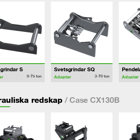
grindar S
Svetsgrindar SQ
Pendel
0-75
ton
3-70
ton
er
Adapter
Adapter
/ Case CX130B
auliska redskap