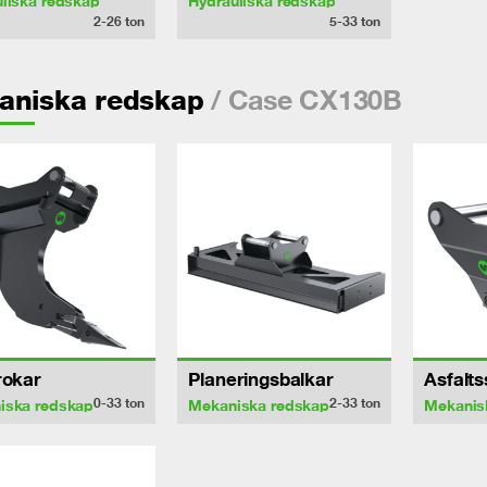
liska redskap
Hydrauliska redskap
2-26
ton
5-33
ton
/ Case CX130B
aniska redskap
rokar
Planeringsbalkar
Asfalt
0-33
ton
2-33
ton
iska redskap
Mekaniska redskap
Mekanis