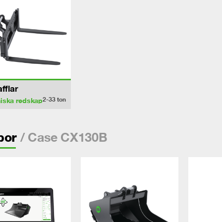
afflar
2-33
ton
iska redskap
/ Case CX130B
por