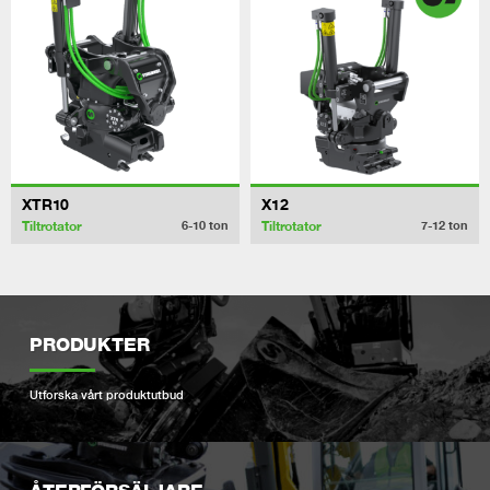
XTR10
X12
Tiltrotator
Tiltrotator
6-10
ton
7-12
ton
PRODUKTER
Utforska vårt produktutbud