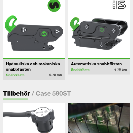
Hydrauliska och mekaniska
Automatiska snabbfästen
snabbfästen
Snabbfäste
4-70
ton
Snabbfäste
0-70
ton
/ Case 590ST
Tillbehör