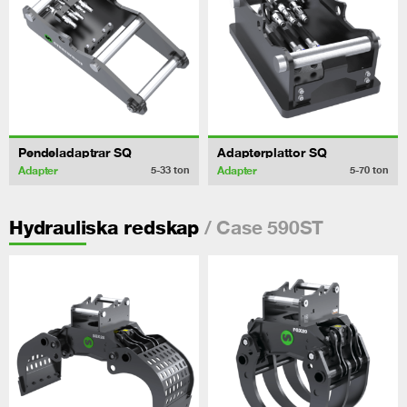
Pendeladaptrar SQ
Adapterplattor SQ
Adapter
Adapter
5-33
ton
5-70
ton
/ Case 590ST
Hydrauliska redskap