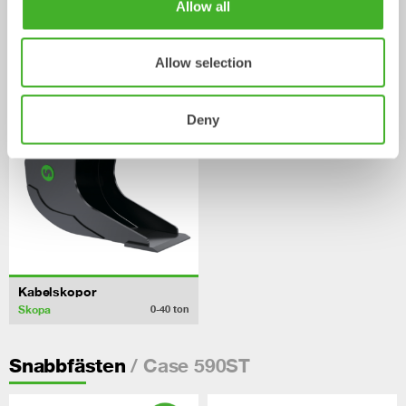
Allow all
Ribbskopor
Grävskopor
Skopa
Skopa
Allow selection
0-20
ton
0-33
ton
Deny
Kabelskopor
Skopa
0-40
ton
/ Case 590ST
Snabbfästen