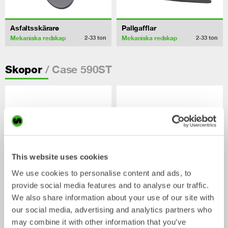
Asfaltsskärare
Pallgafflar
Mekaniska redskap
Mekaniska redskap
2-33
ton
2-33
ton
/ Case 590ST
Skopor
This website uses cookies
We use cookies to personalise content and ads, to
provide social media features and to analyse our traffic.
We also share information about your use of our site with
CUSTOM BUILD
Planerskopor
our social media, advertising and analytics partners who
Skopa
Skopa
0-40
ton
may combine it with other information that you’ve