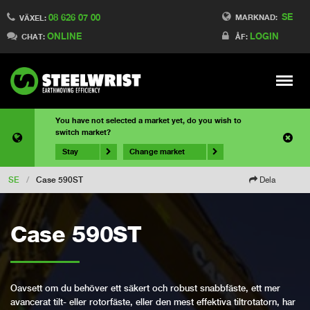
SE
08 626 07 00
MARKNAD:
VÄXEL:
ONLINE
LOGIN
CHAT:
ÅF:
Meny
You have not selected a market yet, do you wish to
switch market?
Stay
Change market
SE
/
Case 590ST
Dela
Case 590ST
Oavsett om du behöver ett säkert och robust snabbfäste, ett mer
avancerat tilt- eller rotorfäste, eller den mest effektiva tiltrotatorn, har