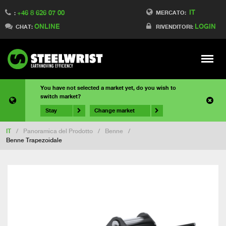
IT
+46 8 626 07 00
MERCATO:
:
ONLINE
LOGIN
CHAT:
RIVENDITORI:
Meny
You have not selected a market yet, do you wish to
switch market?
Stay
Change market
IT
/
Panoramica del Prodotto
/
Benne
/
Benne Trapezoidale