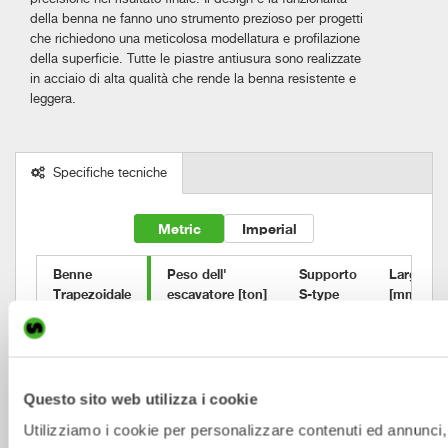
della benna ne fanno uno strumento prezioso per progetti
che richiedono una meticolosa modellatura e profilazione
della superficie. Tutte le piastre antiusura sono realizzate
in acciaio di alta qualità che rende la benna resistente e
leggera.
Specifiche tecniche
Metric
Imperial
Benne 

Peso dell'

Supporto

Larghezza
Trapezoidale
escavatore [ton]
S-type
[mm]
VB2
0-2
S30
900/200
VB3
2-6
S40
1100/200
Questo sito web utilizza i cookie
VB4
2-6
S40
1200/200
Utilizziamo i cookie per personalizzare contenuti ed annunci, 
VB6
2-6
S40
1400/300