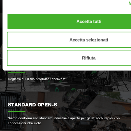
Trova il rivenditore Steelwrist più vicino
M
Accetta tutti
ASSISTENZA
Accetta selezionati
I tuoi contatti per assistenza e ricambi
Rifiuta
REGISTRAZIONE PRODOTTO
Registra qui il tuo prodotto Steelwrist
STANDARD OPEN-S
Siamo conformi allo standard industriale aperto per gli attacchi rapidi con
connessioni idrauliche