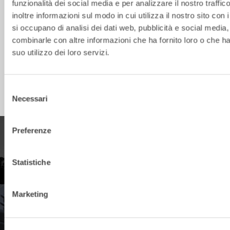
funzionalità dei social media e per analizzare il nostro traffi
inoltre informazioni sul modo in cui utilizza il nostro sito con 
VB8
5-12
S45
1700/300
si occupano di analisi dei dati web, pubblicità e social media,
VB8
5-12
S50
1700/300
combinarle con altre informazioni che ha fornito loro o che h
suo utilizzo dei loro servizi.
VB15
12-16
S60
1750/300
VB20
16-22
S70
2000/350
Selezione
Necessari
del
consenso
Preferenze
PRODOTTI
Statistiche
Esplora la nostra gamma di prodotti
Marketing
RIVENDITORI