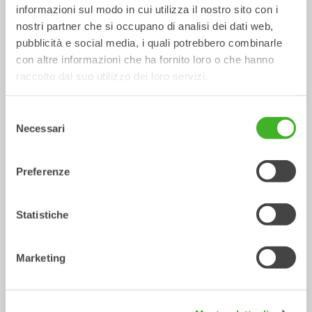
informazioni sul modo in cui utilizza il nostro sito con i
nostri partner che si occupano di analisi dei dati web,
pubblicità e social media, i quali potrebbero combinarle
con altre informazioni che ha fornito loro o che hanno
raccolto dal suo utilizzo dei loro servizi.
Selezione
Necessari
del
consenso
Compattatori
Spazzatrici
Preferenze
Attrezzature idrauliche
Attrezzature idrauliche
2-26
tonnellate
5-33
tonnellate
Statistiche
/ SANY SY75C
Attrezzature meccaniche
Marketing