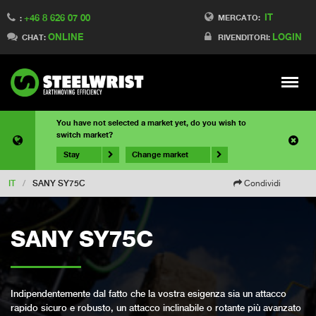
IT
+46 8 626 07 00
MERCATO:
:
ONLINE
LOGIN
CHAT:
RIVENDITORI:
Meny
You have not selected a market yet, do you wish to
switch market?
Stay
Change market
IT
/
SANY SY75C
Condividi
SANY SY75C
Indipendentemente dal fatto che la vostra esigenza sia un attacco
rapido sicuro e robusto, un attacco inclinabile o rotante più avanzato