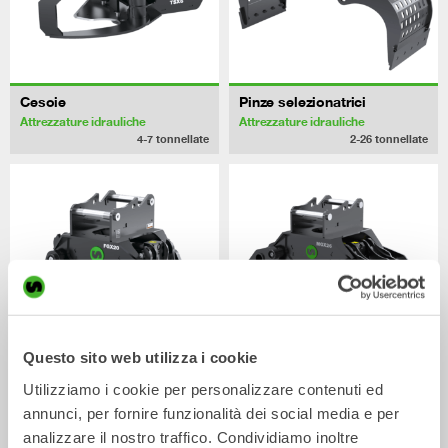
Cesoie
Pinze selezionatrici
Attrezzature idrauliche
Attrezzature idrauliche
4-7
tonnellate
2-26
tonnellate
Questo sito web utilizza i cookie
Utilizziamo i cookie per personalizzare contenuti ed
Pinze a dita
Pinze multiuso
Attrezzature idrauliche
Attrezzature idrauliche
annunci, per fornire funzionalità dei social media e per
2-26
tonnellate
0-26
tonnellate
analizzare il nostro traffico. Condividiamo inoltre