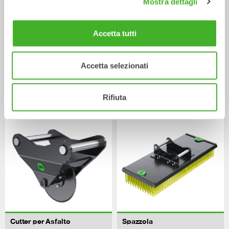
Mostra dettagli
Accetta tutti
Accetta selezionati
Ripper
Lama Livellatrice
Attrezzature meccaniche
Attrezzature meccaniche
0-33
tonnellate
2-33
tonnellate
Rifiuta
Cutter per Asfalto
Spazzola