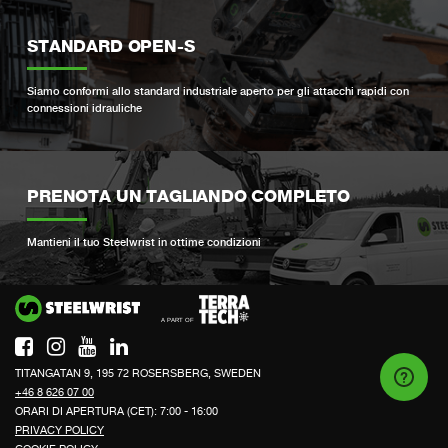
STANDARD OPEN-S
Siamo conformi allo standard industriale aperto per gli attacchi rapidi con
connessioni idrauliche
PRENOTA UN TAGLIANDO COMPLETO
Mantieni il tuo Steelwrist in ottime condizioni
Si
TITANGATAN 9, 195 72 ROSERSBERG, SWEDEN
+46 8 626 07 00
ORARI DI APERTURA (CET): 7:00 - 16:00
PRIVACY POLICY