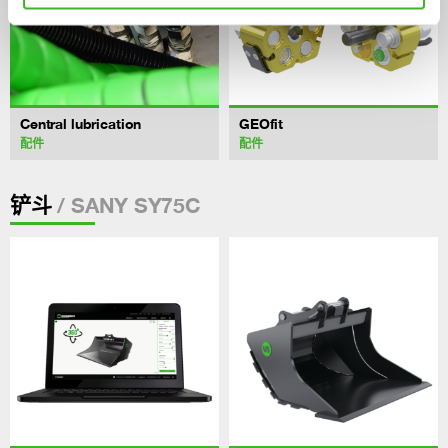
Central lubrication
GEOfit
配件
配件
/ SANY SY75C
铲斗