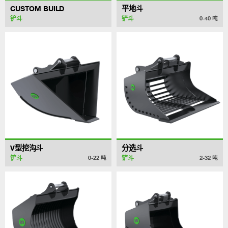
CUSTOM BUILD
平地斗
铲斗
铲斗
0-40
吨
V型挖沟斗
分选斗
铲斗
铲斗
0-22
吨
2-32
吨