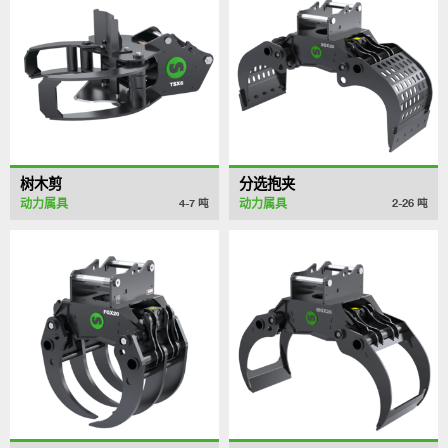
树木剪
分选抱夹
动力属具
动力属具
4-7
吨
2-26
吨