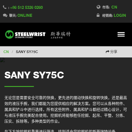
CN
+86 512 5326 0260
Switch to France
市场:
:
ONLINE
LOGIN
Switch to Finland
聊天:
经销商:
Switch to Denmark
Switch to Australia
Stay
Meny
Change market
CN
/
SANY SY75C
分享
SANY SY75C
无论您是需要安全可靠的快换，更先进的摆动快换和旋转快换，还是最高
效的液压手腕，我们都能为您提供相应的解决方案。您可以从各种附件、
属具和铲斗中进行选择，所有这些附件、属具和铲斗都经过精心设计，可
与液压手腕完美配合使用。挖掘机将能够胜任挖掘、起吊、平整、分拣、
压实、拆除等。多种类型的作业。
在下方按挖掘机重量进行筛选，找到适合您挖掘机的斯蒂瑞特设备。