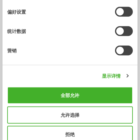
选
择
/ SANY SY75C
配件
偏好设置
统计数据
营销
显示详情
V14
手指夹
全部允许
配件
配件
2-33
吨
允许选择
拒绝