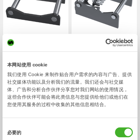
S型焊接式适配器
SQ型焊接式适配器
适配器
适配器
0-75
吨
3-70
吨
本网站使用 cookie
我们使用 Cookie 来制作贴合用户需求的内容与广告、提供
社交媒体功能以及分析我们的流量。我们还会与社交媒
体、广告和分析合作伙伴分享您对我们网站的使用情况，
这些合作伙伴可能会将此类信息与您提供给他们或他们在
您使用其服务的过程中收集的其他信息相结合。
同
SQ型摆式适配器
SQ型螺栓固定式适配器
必要的
适配器
适配器
5-33
吨
5-70
吨
意