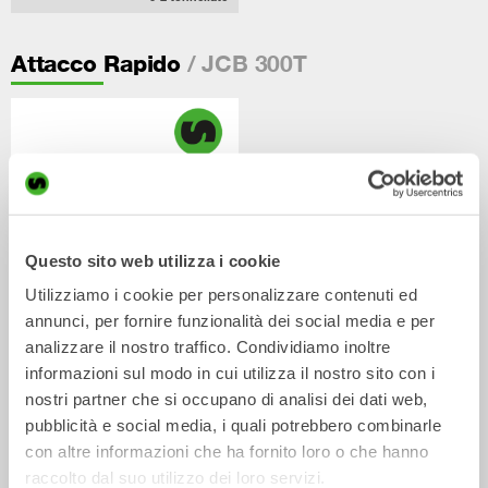
/ JCB 300T
Attacco Rapido
Questo sito web utilizza i cookie
Utilizziamo i cookie per personalizzare contenuti ed
annunci, per fornire funzionalità dei social media e per
Attacchi rapidi meccanici e
analizzare il nostro traffico. Condividiamo inoltre
idraulici
informazioni sul modo in cui utilizza il nostro sito con i
Attacco Rapido
0-70
tonnellate
nostri partner che si occupano di analisi dei dati web,
pubblicità e social media, i quali potrebbero combinarle
/ JCB 300T
Attrezzature idrauliche
con altre informazioni che ha fornito loro o che hanno
raccolto dal suo utilizzo dei loro servizi.