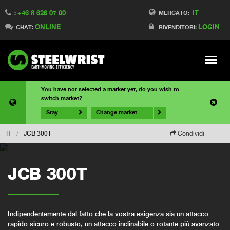
IT
+46 8 626 07 00
MERCATO:
:
ONLINE
LOGIN
CHAT:
RIVENDITORI:
Meny
You have not selected a market yet, do you wish to
switch market?
Stay
Change market
IT
/
JCB 300T
Condividi
JCB 300T
Indipendentemente dal fatto che la vostra esigenza sia un attacco
rapido sicuro e robusto, un attacco inclinabile o rotante più avanzato