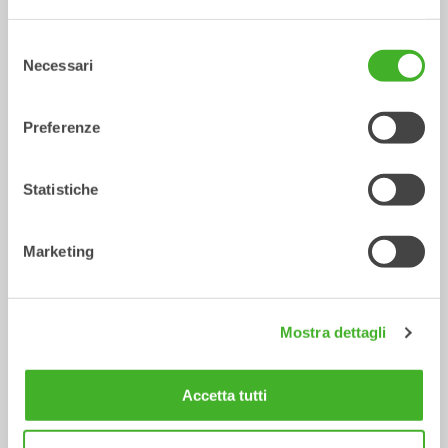
Selezione
Necessari
del
consenso
Preferenze
Statistiche
Pinze multiuso
Attrezzature idrauliche
Marketing
0-26
tonnellate
/ JCB 300T
Attrezzature meccaniche
Mostra dettagli
Accetta tutti