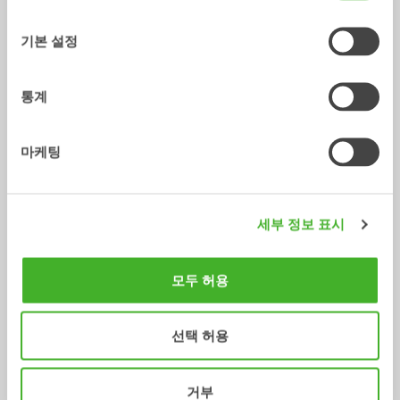
액세서리
선
택
기본 설정
/ JCB 300T
어댑터
통계
마케팅
세부 정보 표시
모두 허용
용접식 어댑터 S
어댑터
0-75
톤
선택 허용
/ JCB 300T
유압공구
거부