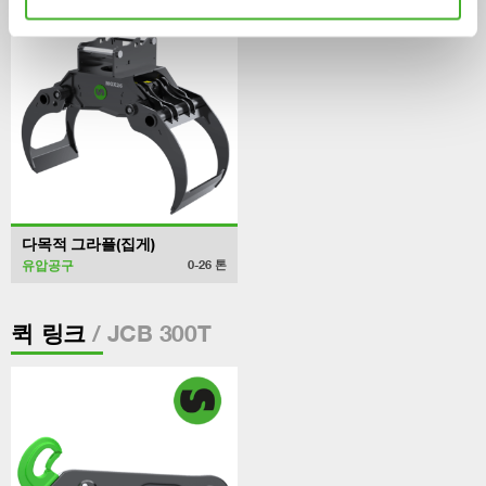
다목적 그라플(집게)
유압공구
0-26
톤
/ JCB 300T
퀵 링크