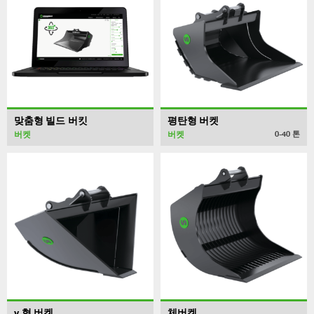
맞춤형 빌드 버킷
평탄형 버켓
버켓
버켓
0-40
톤
v 형 버켓
체버켓