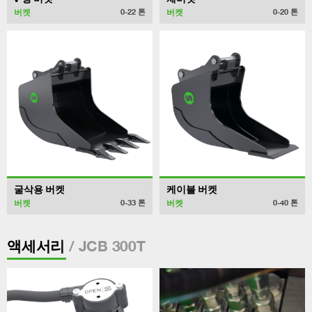
버켓
버켓
0-22
톤
0-20
톤
굴삭용 버켓
케이블 버켓
버켓
버켓
0-33
톤
0-40
톤
/ JCB 300T
액세서리