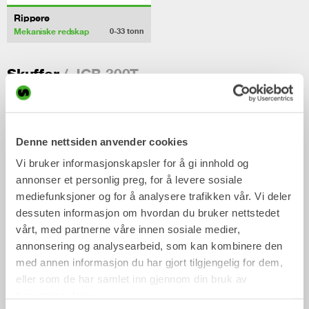
Rippere
Mekaniske redskap
0-33
tonn
/ JCB 300T
Skuffer
Denne nettsiden anvender cookies
Vi bruker informasjonskapsler for å gi innhold og
annonser et personlig preg, for å levere sosiale
mediefunksjoner og for å analysere trafikken vår. Vi deler
dessuten informasjon om hvordan du bruker nettstedet
vårt, med partnerne våre innen sosiale medier,
annonsering og analysearbeid, som kan kombinere den
Spesialbygde skuffer
Planeringsskuffer
med annen informasjon du har gjort tilgjengelig for dem,
Skuffe
Skuffe
0-40
tonn
eller som de har samlet inn gjennom din bruk av
tjenestene deres.