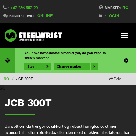
NO
+47 236 502 20
MARKED:
:
ONLINE
LOGIN
KUNDESERVICE:
:
Meny
You have not selected a market yet, do you wish to
switch market?
Stay
Change market
NO
/
JCB 300T
Dele
JCB 300T
Uansett om du trenger et sikkert og robust hurtigfeste, et mer
avansert tilt- eller rotorfeste, eller den mest effektive tiltrotatoren, har