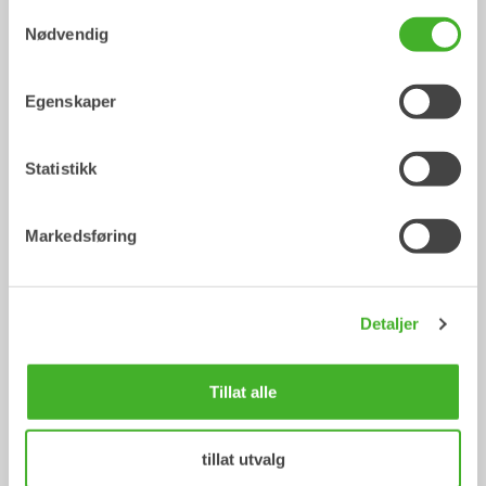
Samtykkevalg
Nødvendig
Egenskaper
Statistikk
V-profil-skuffer
Dyrkingsskuffer
Skuffe
Skuffe
0-22
tonn
0-20
tonn
Markedsføring
Detaljer
Tillat alle
tillat utvalg