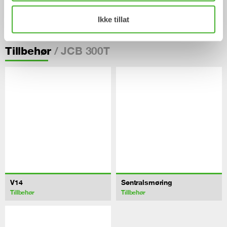
Graveskuffer
Kabelskuffer
Ikke tillat
Skuffe
Skuffe
0-33
tonn
0-40
tonn
/ JCB 300T
Tillbehør
V14
Sentralsmøring
Tillbehør
Tillbehør