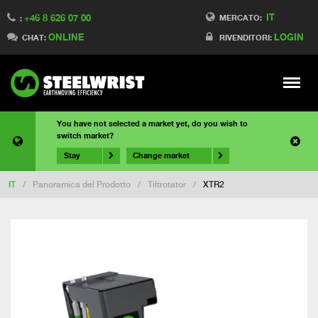
IT
+46 8 626 07 00
MERCATO:
:
ONLINE
LOGIN
CHAT:
RIVENDITORI:
Meny
You have not selected a market yet, do you wish to
switch market?
Stay
Change market
IT
/
Panoramica del Prodotto
/
Tiltrotator
/
XTR2