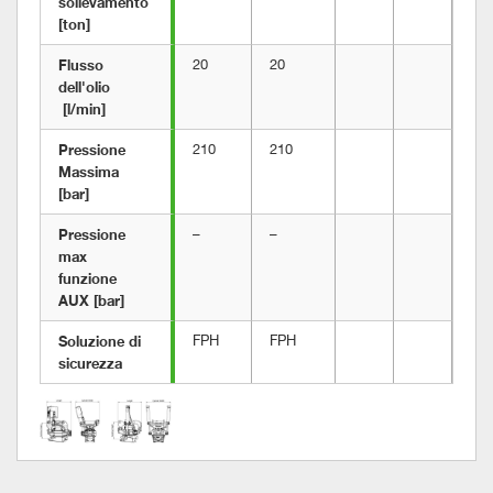
sollevamento 
[ton]
Flusso 
20
20
dell'olio

 [l/min]
Pressione 
210
210
Massima 
[bar]
Pressione 
–
–
max 
funzione 
AUX [bar]
Soluzione di 
FPH
FPH
sicurezza