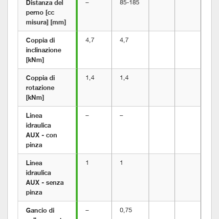
Distanza del 
–
85-185
perno [cc 
misura] [mm]
Coppia di 
4,7
4,7
inclinazione 
[kNm]
Coppia di 
1,4
1,4
rotazione 
[kNm]
Linea 
–
–
idraulica 
AUX - con 
pinza
Linea 
1
1
idraulica 
AUX - senza 
pinza
Gancio di 
–
0,75