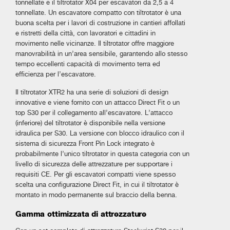
tonnellate e il tiltrotator X04 per escavatori da 2,5 a 4
tonnellate. Un escavatore compatto con tiltrotator è una
buona scelta per i lavori di costruzione in cantieri affollati
e ristretti della città, con lavoratori e cittadini in
movimento nelle vicinanze. Il tiltrotator offre maggiore
manovrabilità in un’area sensibile, garantendo allo stesso
tempo eccellenti capacità di movimento terra ed
efficienza per l’escavatore.
Il tiltrotator XTR2 ha una serie di soluzioni di design
innovative e viene fornito con un attacco Direct Fit o un
top S30 per il collegamento all’escavatore. L’attacco
(inferiore) del tiltrotator è disponibile nella versione
idraulica per S30. La versione con blocco idraulico con il
sistema di sicurezza Front Pin Lock integrato è
probabilmente l’unico tiltrotator in questa categoria con un
livello di sicurezza delle attrezzature per supportare i
requisiti CE. Per gli escavatori compatti viene spesso
scelta una configurazione Direct Fit, in cui il tiltrotator è
montato in modo permanente sul braccio della benna.
Gamma ottimizzata di attrezzature