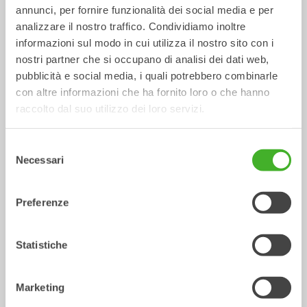
Metric
Imperial
annunci, per fornire funzionalità dei social media e per
analizzare il nostro traffico. Condividiamo inoltre
Tiltrotator
XTR2
XTR2
informazioni sul modo in cui utilizza il nostro sito con i
nostri partner che si occupano di analisi dei dati web,
Interfaccia 
S30
DF
pubblicità e social media, i quali potrebbero combinarle
Macchina
con altre informazioni che ha fornito loro o che hanno
Attacco 
S30
S30
raccolto dal suo utilizzo dei loro servizi.
Rapido del 
Tiltrotator
Selezione
Peso della 
0-2
0-2
Necessari
del
macchina 
consenso
[ton]
Preferenze
Forza di 
22
22
strappo max 
[kNm]
Statistiche
Peso da [kg]
80
80
Marketing
Altezza 
273
273
complessiva 