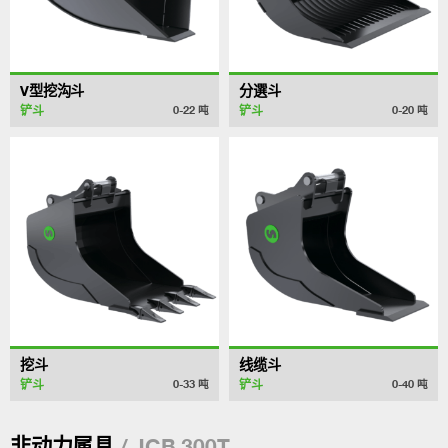
V型挖沟斗
分選斗
铲斗
铲斗
0-22
吨
0-20
吨
挖斗
线缆斗
铲斗
铲斗
0-33
吨
0-40
吨
/ JCB 300T
非动力属具