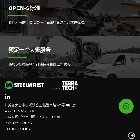
OPEN-S标准
我们所有的全自动快换产品都符合这个开放性标准。
预定一个大修服务
将您的斯蒂瑞特产品保持在良好工作状态
Si
江苏省太仓市沙溪镇岳王临港南路525号1#厂房
+86 512 5326 0260
开放时间（北京时间 ）: 8:30 - 17:30
PRIVACY POLICY
COOKIE POLICY