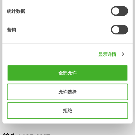
统计数据
V14
Central lubrication
营销
配件
配件
显示详情
全部允许
允许选择
拒绝
GEOfit
配件