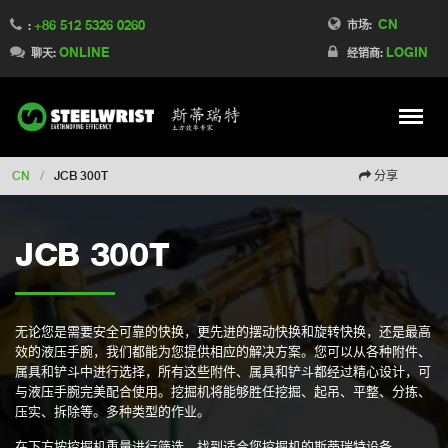
CN
+86 512 5326 0260
Switch to France
市场:
:
ONLINE
LOGIN
Switch to Finland
聊天:
经销商:
Switch to Denmark
Switch to Australia
Stay
Meny
Change market
CN
/
JCB 300T
分享
JCB 300T
无论您是需要安全可靠的快换，更先进的摆动快换和旋转快换，还是最高
效的液压手腕，我们都能为您提供相应的解决方案。您可以从各种附件、
属具和铲斗中进行选择，所有这些附件、属具和铲斗都经过精心设计，可
与液压手腕完美配合使用。挖掘机将能够胜任挖掘、起吊、平整、分拣、
压实、拆除等。多种类型的作业。
在下方按挖掘机重量进行筛选，找到适合您挖掘机的斯蒂瑞特设备。