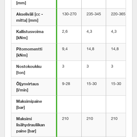
[mm]
Akseliväli [cc -
130-270
235-345
220-365
mitta] [mm]
Kallistusvoima 
2,6
4,3
4,3
[kNm]
Pitomomentti 
9,4
14,8
14,8
[kNm]
Nostokoukku 
3
3
3
[ton]
Öljynvirtaus 
9-28
15-30
15-30
[l/min]
Maksimipaine 
[bar]
Maksimi 
210
210
210
lisähydrauliikan 
paine [bar]