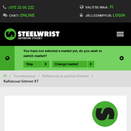
FI
075 32 66 222
VALITSE MAA:
:
ONLINE
LOGIN
CHAT:
JÄLLEENMYYJÄ:
Meny
You have not selected a market yet, do you wish to
switch market?
Stay
Change market
FI
/
Tuotekatsaus
/
Kallistuvat ja pyörivä liittimet
/
Kallistuvat liittimet XT