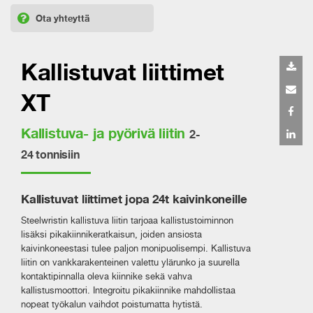
Ota yhteyttä
Kallistuvat liittimet
XT
Kallistuva- ja pyörivä liitin
2-
24 tonnisiin
Kallistuvat liittimet jopa 24t kaivinkoneille
Steelwristin kallistuva liitin tarjoaa kallistustoiminnon
lisäksi pikakiinnikeratkaisun, joiden ansiosta
kaivinkoneestasi tulee paljon monipuolisempi. Kallistuva
liitin on vankkarakenteinen valettu ylärunko ja suurella
kontaktipinnalla oleva kiinnike sekä vahva
kallistusmoottori. Integroitu pikakiinnike mahdollistaa
nopeat työkalun vaihdot poistumatta hytistä.