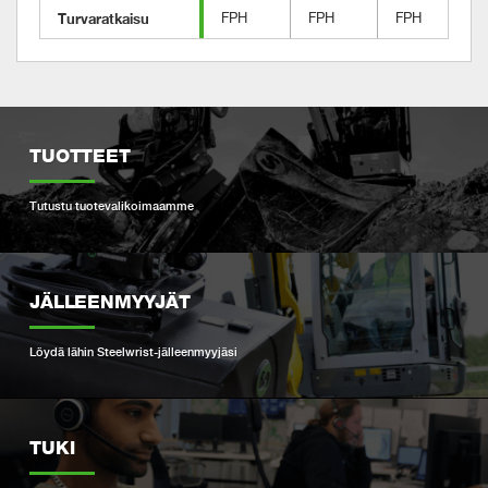
Turvaratkaisu
FPH
FPH
FPH
TUOTTEET
Tutustu tuotevalikoimaamme
JÄLLEENMYYJÄT
Löydä lähin Steelwrist-jälleenmyyjäsi
TUKI