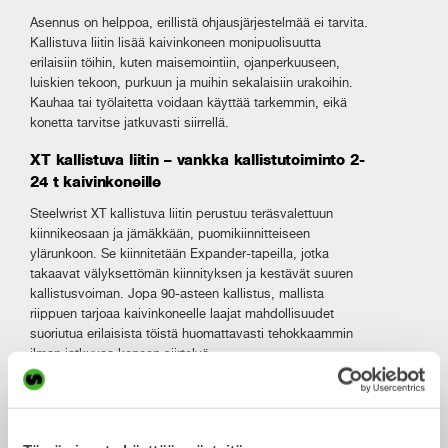
Asennus on helppoa, erillistä ohjausjärjestelmää ei tarvita.
Kallistuva liitin lisää kaivinkoneen monipuolisuutta
erilaisiin töihin, kuten maisemointiin, ojanperkuuseen,
luiskien tekoon, purkuun ja muihin sekalaisiin urakoihin.
Kauhaa tai työlaitetta voidaan käyttää tarkemmin, eikä
konetta tarvitse jatkuvasti siirrellä.
XT kallistuva liitin – vankka kallistutoiminto 2-
24 t kaivinkoneille
Steelwrist XT kallistuva liitin perustuu teräsvalettuun
kiinnikeosaan ja jämäkkään, puomikiinnitteiseen
ylärunkoon. Se kiinnitetään Expander-tapeilla, jotka
takaavat välyksettömän kiinnityksen ja kestävät suuren
kallistusvoiman. Jopa 90-asteen kallistus, mallista
riippuen tarjoaa kaivinkoneelle laajat mahdollisuudet
suoriutua erilaisista töistä huomattavasti tehokkaammin
ilman jatkuvaa koneen siirtelyä.
Liitin on varustettu huipputurvallisella etutapin koukulla tai
-lukolla.
Lisää SQ-ominaisuus vaihtaaksesi myös