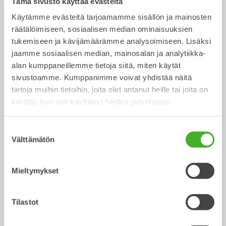
Tämä sivusto käyttää evästeitä
hydrauliset työlaitteet vaivatta
Käytämme evästeitä tarjoamamme sisällön ja mainosten
Steelwrist SQ-kiinnike on saatavana XT10 alkaen. SQ-
räätälöimiseen, sosiaalisen median ominaisuuksien
teknologia mahdollistaa hydraulisten työkalujen, kuten
vasaran, leikkurin, pulveroijan tai kouran vaihtamisen yhtä
tukemiseen ja kävijämäärämme analysoimiseen. Lisäksi
helposti kuin minkä tahansa mekaanisen työlaitteen
jaamme sosiaalisen median, mainosalan ja analytiikka-
vaihdon – poistumatta hytistä. Luonnollisesti kaikki SQ-
alan kumppaneillemme tietoja siitä, miten käytät
tuotteet ovat Open-S yhteensopivia. Uskomme vahvasti
sivustoamme. Kumppanimme voivat yhdistää näitä
avoimiin standardeihin. Tämä tarkoittaa että voit
tietoja muihin tietoihin, joita olet antanut heille tai joita on
yhdistellä SQ-tuotteita muiden valmistajien Open-S
standardoituihin ratkaisuihin.
kerätty, kun olet käyttänyt heidän palvelujaan.
Suostumuksen
Information
Välttämätön
valinta
Metric
Imperial
Mieltymykset
Kallistuvat liittimet
XT4
XT7
XT7
Tilastot
Pikaliitin
S40
S40
S50