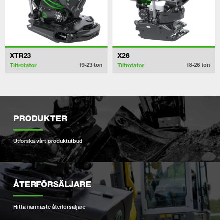
XTR23
X26
Tiltrotator
Tiltrotator
19-23
ton
18-26
ton
PRODUKTER
Utforska vårt produktutbud
ÅTERFÖRSÄLJARE
Hitta närmaste återförsäljare