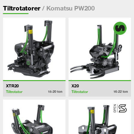
/ Komatsu PW200
Tiltrotatorer
XTR20
X20
Tiltrotator
Tiltrotator
15-20
ton
16-22
ton