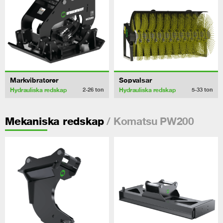
Markvibratorer
Sopvalsar
Hydrauliska redskap
Hydrauliska redskap
2-26
ton
5-33
ton
/ Komatsu PW200
Mekaniska redskap