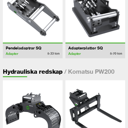
Pendeladaptrar SQ
Adapterplattor SQ
Adapter
Adapter
5-33
ton
5-70
ton
/ Komatsu PW200
Hydrauliska redskap