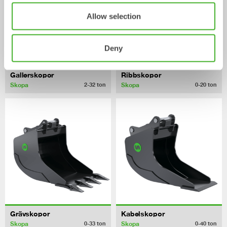
Allow selection
Deny
Gallerskopor
Ribbskopor
Skopa
Skopa
2-32
ton
0-20
ton
Grävskopor
Kabelskopor
Skopa
Skopa
0-33
ton
0-40
ton