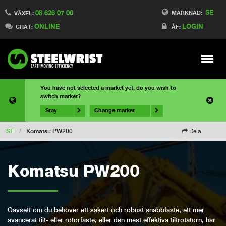
SE
08 626 07 00
MARKNAD:
VÄXEL:
ONLINE
LOGIN
CHAT:
ÅF:
Meny
You have not selected a market yet, do you wish to
switch market?
Stay
Change market
SE
/
Komatsu PW200
Dela
Komatsu PW200
Oavsett om du behöver ett säkert och robust snabbfäste, ett mer
avancerat tilt- eller rotorfäste, eller den mest effektiva tiltrotatorn, har