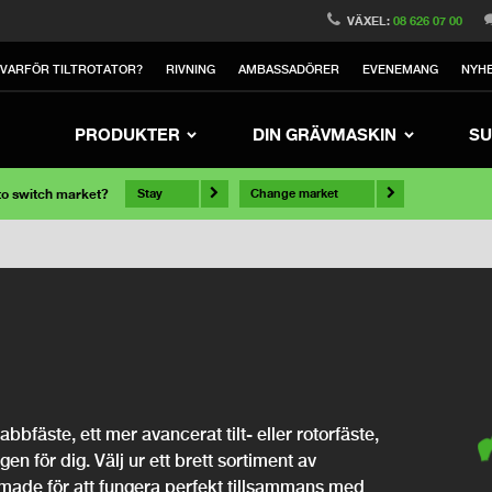
VÄXEL:
08 626 07 00
VARFÖR TILTROTATOR?
RIVNING
AMBASSADÖRER
EVENEMANG
NYH
PRODUKTER
DIN GRÄVMASKIN
SU
 to switch market?
Stay
Change market
bfäste, ett mer avancerat tilt- eller rotorfäste,
ngen för dig. Välj ur ett brett sortiment av
rmade för att fungera perfekt tillsammans med