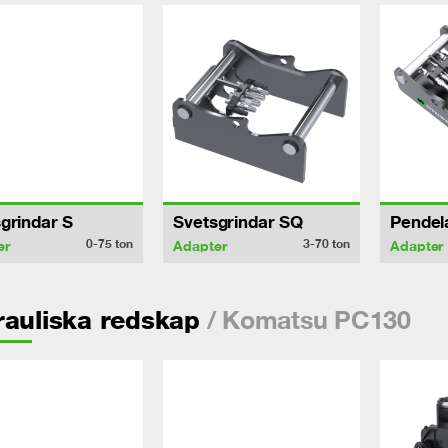
grindar S
Svetsgrindar SQ
Pendel
0-75
ton
3-70
ton
er
Adapter
Adapter
/ Komatsu PC130
auliska redskap