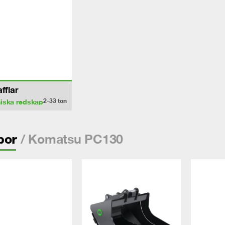
afflar
2-33
ton
iska redskap
/ Komatsu PC130
por