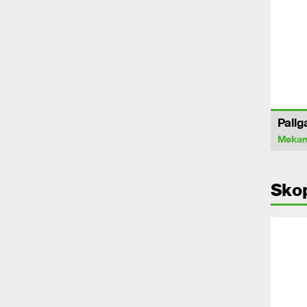
Pallg
Mekan
Sko