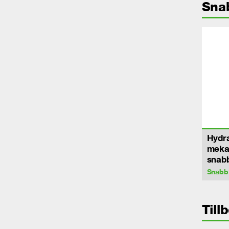
Sna
Hydra
meka
snab
Snabb
Till