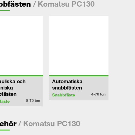
/ Komatsu PC130
bbfästen
uliska och
Automatiska
niska
snabbfästen
bfästen
4-70
ton
Snabbfäste
0-70
ton
fäste
/ Komatsu PC130
behör