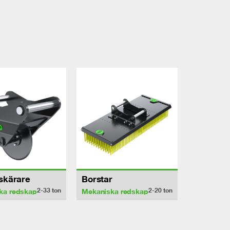
sskärare
Borstar
2-33
ton
2-20
ton
ka redskap
Mekaniska redskap