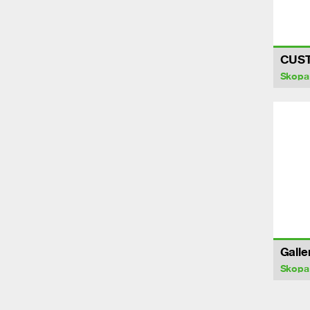
CUS
Skopa
Galle
Skopa