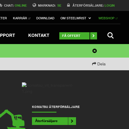
CHAT:
ONLINE
MARKNAD:
SE
ÅTERFÖRSÄLJARE:
LOGIN
ETER
KARRIÄR
DOWNLOAD
OM STEELWRIST
WEBSHOP
SEARCH
PPORT
KONTAKT
FÅ OFFERT
Dela
KOMATSU ÅTERFÖRSÄLJARE
Återförsäljare