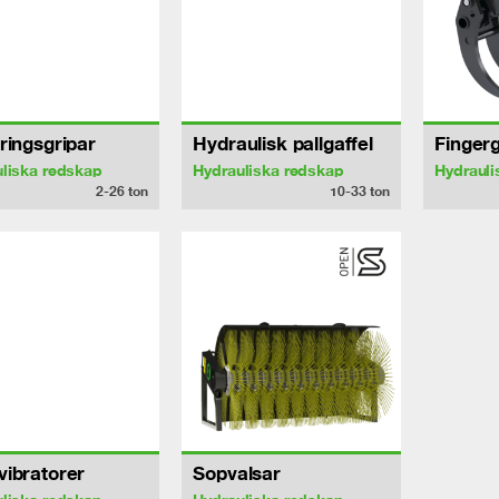
ringsgripar
Hydraulisk pallgaffel
Fingerg
liska redskap
Hydrauliska redskap
Hydrauli
2-26
ton
10-33
ton
ibratorer
Sopvalsar