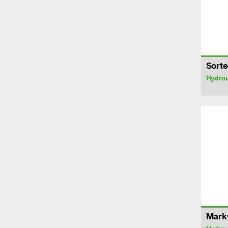
Sorte
Hydrau
Markv