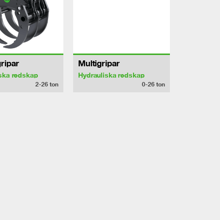
ripar
Multigripar
ska redskap
Hydrauliska redskap
2-26
ton
0-26
ton