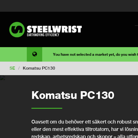
You have not selected a market yet, do you wish
SE
/
Komatsu PC130
Komatsu PC130
Oavsett om du behöver ett säkert och robust snab
eller den mest effektiva tiltrotatorn, har vi lösni
redskap, arbetsredskap och skopor – alla utfo