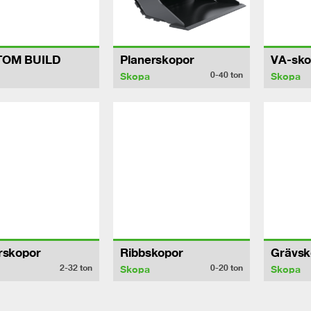
TOM BUILD
Planerskopor
VA-sko
0-40
ton
Skopa
Skopa
rskopor
Ribbskopor
Grävsk
2-32
ton
0-20
ton
Skopa
Skopa