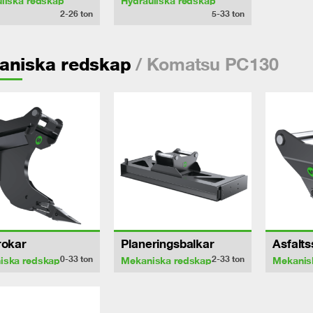
liska redskap
Hydrauliska redskap
2-26
ton
5-33
ton
/ Komatsu PC130
aniska redskap
rokar
Planeringsbalkar
Asfalt
0-33
ton
2-33
ton
iska redskap
Mekaniska redskap
Mekanis