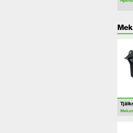
Hydrau
Mek
Tjälk
Mekan