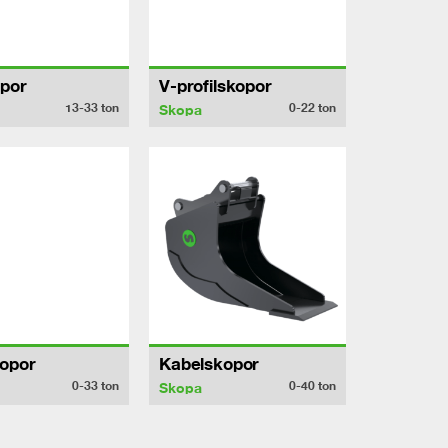
por
V-profilskopor
13-33
ton
0-22
ton
Skopa
opor
Kabelskopor
0-33
ton
0-40
ton
Skopa