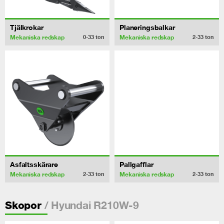
Tjälkrokar
Planeringsbalkar
Mekaniska redskap
Mekaniska redskap
0-33
ton
2-33
ton
Asfaltsskärare
Pallgafflar
Mekaniska redskap
Mekaniska redskap
2-33
ton
2-33
ton
/ Hyundai R210W-9
Skopor