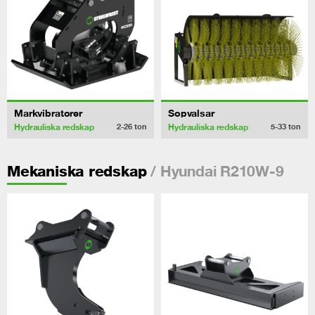
Markvibratorer
Sopvalsar
Hydrauliska redskap
Hydrauliska redskap
2-26
ton
5-33
ton
/ Hyundai R210W-9
Mekaniska redskap