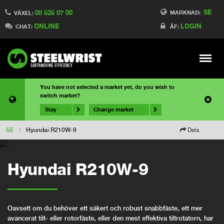
SE
08 626 07 00
MARKNAD:
VÄXEL:
ONLINE
LOGIN
CHAT:
ÅF:
Meny
You have not selected a market yet, do you wish to
switch market?
Stay
Change market
SE
/
Hyundai R210W-9
Dela
Hyundai R210W-9
Oavsett om du behöver ett säkert och robust snabbfäste, ett mer
avancerat tilt- eller rotorfäste, eller den mest effektiva tiltrotatorn, har