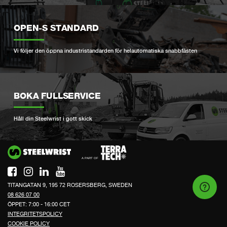
OPEN-S STANDARD
Vi följer den öppna industristandarden för helautomatiska snabbfästen
BOKA FULLSERVICE
Håll din Steelwrist i gott skick
Si
TITANGATAN 9, 195 72 ROSERSBERG, SWEDEN
08 626 07 00
ÖPPET: 7:00 - 16:00 CET
INTEGRITETSPOLICY
COOKIE POLICY