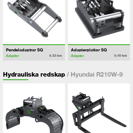
Pendeladaptrar SQ
Adapterplattor SQ
Adapter
Adapter
5-33
ton
5-70
ton
/ Hyundai R210W-9
Hydrauliska redskap