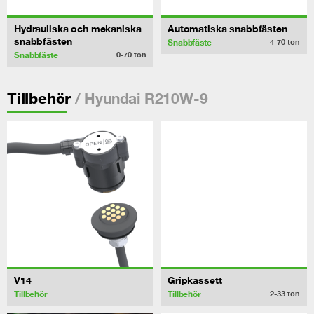
Hydrauliska och mekaniska
Automatiska snabbfästen
snabbfästen
Snabbfäste
4-70
ton
Snabbfäste
0-70
ton
/ Hyundai R210W-9
Tillbehör
V14
Gripkassett
Tillbehör
Tillbehör
2-33
ton