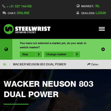
NL
+31 527 744150
MARKET:
:
ONLINE
LOGIN
CHAT:
DEALERS:
Meny
You have not selected a market yet, do you wish to
switch market?
Stay
Change market
NL
/
WACKER NEUSON 803 DUAL POWER
Delen
WACKER NEUSON 803
DUAL POWER