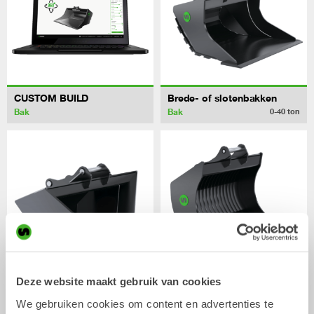
CUSTOM BUILD
Brede- of slotenbakken
Bak
Bak
0-40
ton
Deze website maakt gebruik van cookies
Taludbakken
Puinbakken
We gebruiken cookies om content en advertenties te
Bak
Bak
0-22
ton
0-20
ton