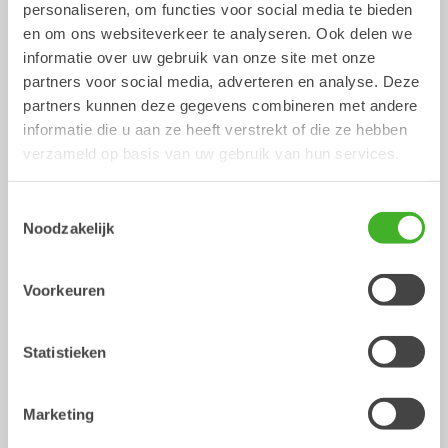
personaliseren, om functies voor social media te bieden
en om ons websiteverkeer te analyseren. Ook delen we
informatie over uw gebruik van onze site met onze
partners voor social media, adverteren en analyse. Deze
partners kunnen deze gegevens combineren met andere
informatie die u aan ze heeft verstrekt of die ze hebben
verzameld op basis van uw gebruik van hun services.
Toestemmingsselectie
Noodzakelijk
Graaf- of dieplepelbakken
Smalle- of Banaanbakken
Bak
Bak
0-33
ton
0-40
ton
Voorkeuren
/
Hydraulische uitrustingsstukken
WACKER NEUSON 803 DUAL POWER
Statistieken
Marketing