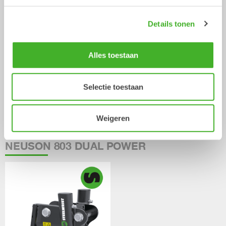
Details tonen
Alles toestaan
Multigrijpers
Selectie toestaan
Hydraulische uitrustingsstukken
0-26
ton
Weigeren
/ WACKER
Kantel - en Rotatie koppeling
NEUSON 803 DUAL POWER