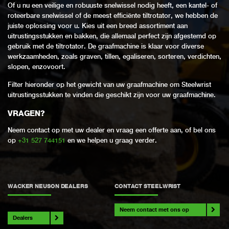
Of u nu een veilige en robuuste snelwissel nodig heeft, een kantel- of
roteerbare snelwissel of de meest efficiënte tiltrotator, we hebben de
juiste oplossing voor u. Kies uit een breed assortiment aan
uitrustingsstukken en bakken, die allemaal perfect zijn afgestemd op
gebruik met de tiltrotator. De graafmachine is klaar voor diverse
werkzaamheden, zoals graven, tillen, egaliseren, sorteren, verdichten,
slopen, enzovoort.
Filter hieronder op het gewicht van uw graafmachine om Steelwrist
uitrustingsstukken te vinden die geschikt zijn voor uw graafmachine.
VRAGEN?
Neem contact op met uw dealer en vraag een offerte aan, of bel ons
op
+31 527 744151
en we helpen u graag verder.
WACKER NEUSON DEALERS
CONTACT STEELWRIST
Neem contact met ons op
Dealers