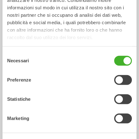
analizzare il nostro traffico. Condividiamo inoltre
Attacchi rapidi meccanici e
informazioni sul modo in cui utilizza il nostro sito con i
idraulici
nostri partner che si occupano di analisi dei dati web,
Attacco Rapido
0-70
tonnellate
pubblicità e social media, i quali potrebbero combinarle
con altre informazioni che ha fornito loro o che hanno
/ WACKER
Attrezzature idrauliche
raccolto dal suo utilizzo dei loro servizi.
NEUSON 803 DUAL POWER
Selezione
Necessari
del
consenso
Preferenze
Statistiche
Marketing
Pinze multiuso
Attrezzature idrauliche
0-26
tonnellate