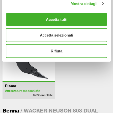
Mostra dettagli
/ WACKER
Attrezzature meccaniche
NEUSON 803 DUAL POWER
Accetta tutti
Accetta selezionati
Rifiuta
Ripper
Attrezzature meccaniche
0-33
tonnellate
/ WACKER NEUSON 803 DUAL
Benna