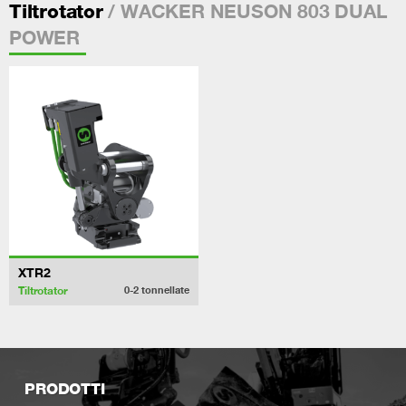
/ WACKER NEUSON 803 DUAL
Tiltrotator
POWER
XTR2
Tiltrotator
0-2
tonnellate
PRODOTTI