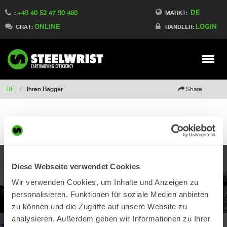
DE
+49 40 52 47 90 460
Switch to Finland
MARKT:
:
ONLINE
LOGIN
Switch to Denmark
CHAT:
HÄNDLER:
Switch to China
Switch to Australia
Stay
Meny
Change market
DE
/
Ihren Bagger
Share
Diese Webseite verwendet Cookies
PRODUKTE
Wir verwenden Cookies, um Inhalte und Anzeigen zu
Entdecken Sie unser Prduktangebot
personalisieren, Funktionen für soziale Medien anbieten
zu können und die Zugriffe auf unsere Website zu
analysieren. Außerdem geben wir Informationen zu Ihrer