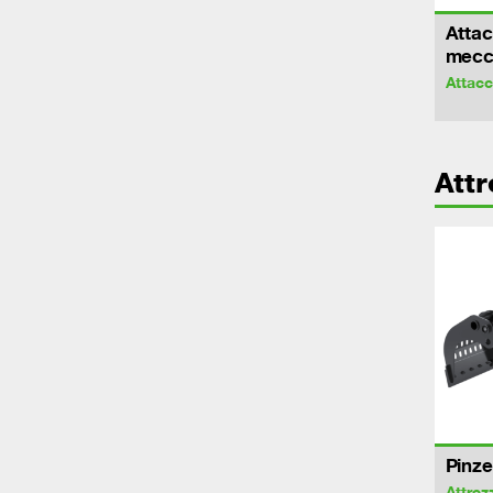
Attac
mecca
Attac
Attr
Pinze
Attrez