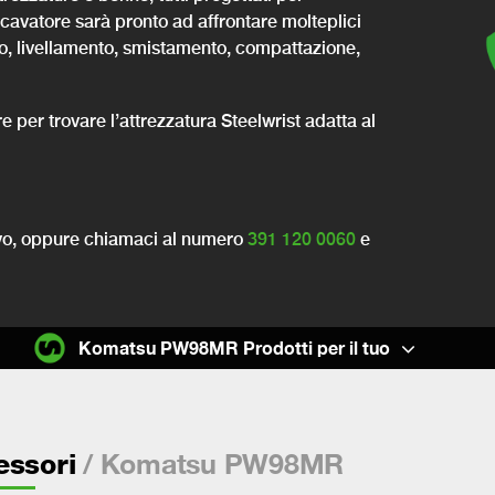
escavatore sarà pronto ad affrontare molteplici
mento, livellamento, smistamento, compattazione,
re per trovare l’attrezzatura Steelwrist adatta al
ivo, oppure chiamaci al
numero
391 120 0060
e
Komatsu PW98MR Prodotti per il tuo
/ Komatsu PW98MR
essori