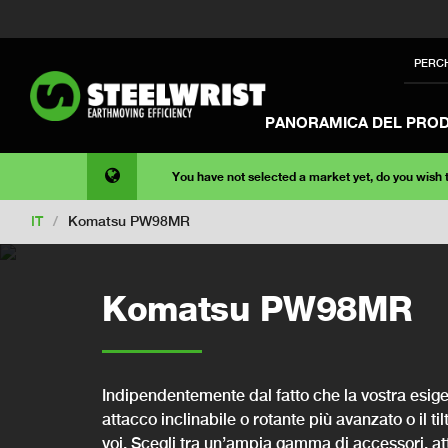
PERC
PANORAMICA DEL PRO
You have not selected a market yet, do you wish
IT
/
Komatsu PW98MR
Komatsu PW98MR
Indipendentemente dal fatto che la vostra esige
attacco inclinabile o rotante più avanzato o il ti
voi. Scegli tra un’ampia gamma di accessori, att