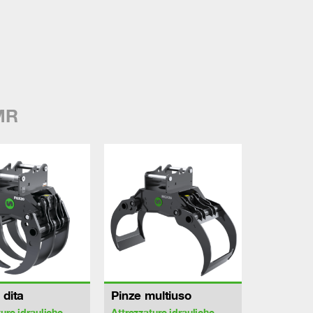
MR
 dita
Pinze multiuso
ture idrauliche
Attrezzature idrauliche