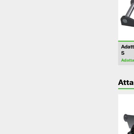
Adatt
S
Adatta
Atta