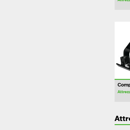
Comp
Attrez
Att