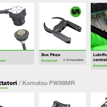
Box Pinza
Lubrifi
central
2-33
tonnellate
sori
Accessori
Accesso
/ Komatsu PW98MR
tatori