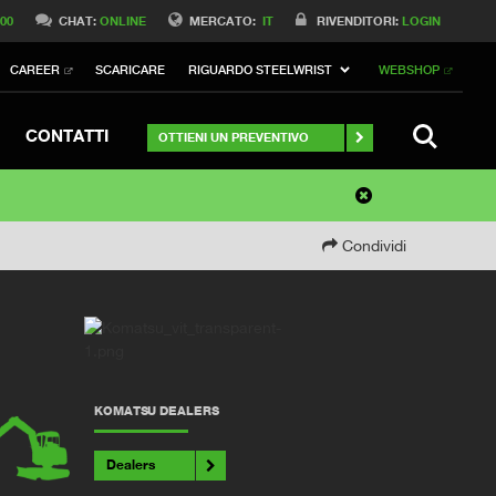
 00
CHAT:
ONLINE
MERCATO:
IT
RIVENDITORI:
LOGIN
CAREER
SCARICARE
RIGUARDO STEELWRIST
WEBSHOP
RICERCA
CONTATTI
OTTIENI UN PREVENTIVO
Condividi
KOMATSU DEALERS
Dealers