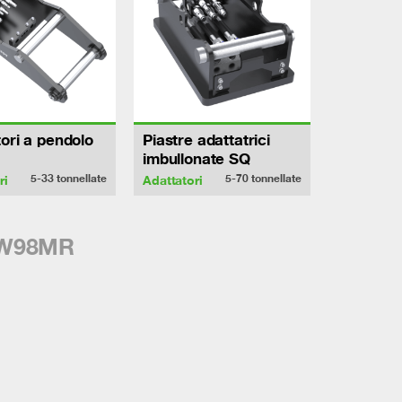
ori a pendolo
Piastre adattatrici
imbullonate SQ
5-33
tonnellate
5-70
tonnellate
ri
Adattatori
PW98MR