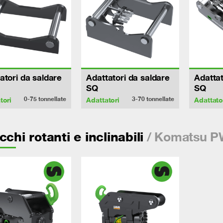
atori da saldare
Adattatori da saldare
Adattat
SQ
SQ
0-75
tonnellate
3-70
tonnellate
tori
Adattatori
Adattato
/ Komatsu 
cchi rotanti e inclinabili