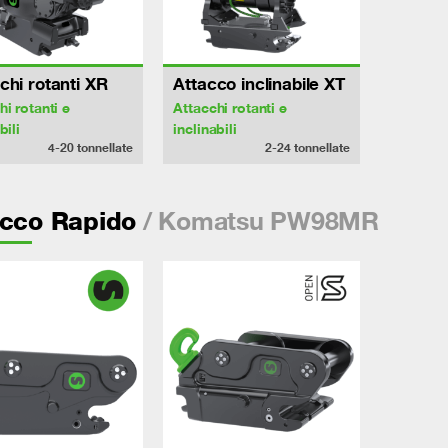
chi rotanti XR
Attacco inclinabile XT
hi rotanti e
Attacchi rotanti e
bili
inclinabili
4-20
tonnellate
2-24
tonnellate
/ Komatsu PW98MR
acco Rapido