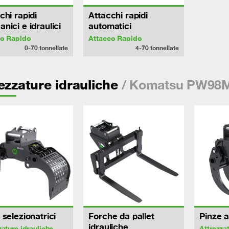
chi rapidi
Attacchi rapidi
nici e idraulici
automatici
co Rapido
Attacco Rapido
0-70
tonnellate
4-70
tonnellate
/ Komatsu PW98
ezzature idrauliche
 selezionatrici
Forche da pallet
Pinze a
idrauliche
zature idrauliche
Attrezza