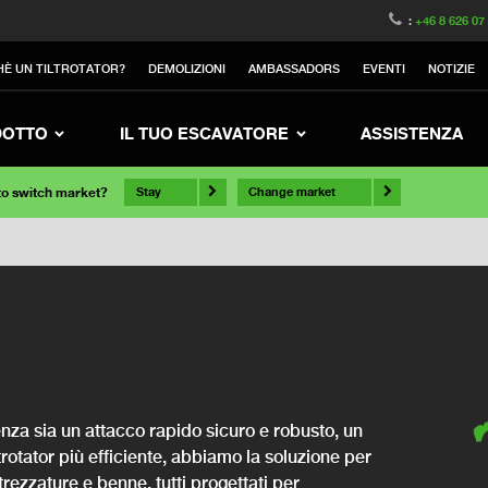
:
+46 8 626 07
HÈ UN TILTROTATOR?
DEMOLIZIONI
AMBASSADORS
EVENTI
NOTIZIE
DOTTO
IL TUO ESCAVATORE
ASSISTENZA
 to switch market?
Stay
Change market
nza sia un attacco rapido sicuro e robusto, un
ltrotator più efficiente, abbiamo la soluzione per
rezzature e benne, tutti progettati per