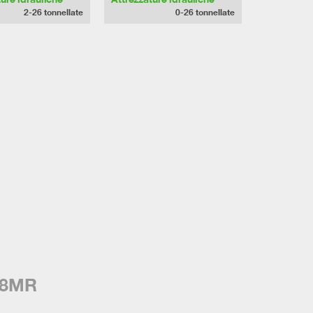
2-26
tonnellate
0-26
tonnellate
98MR