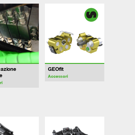
cazione
GEOfit
e
Accessori
ri