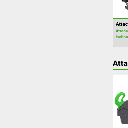
Attac
Attacc
inclina
Att