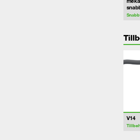
meka
snab
Snabb
Till
V14
Tillbe