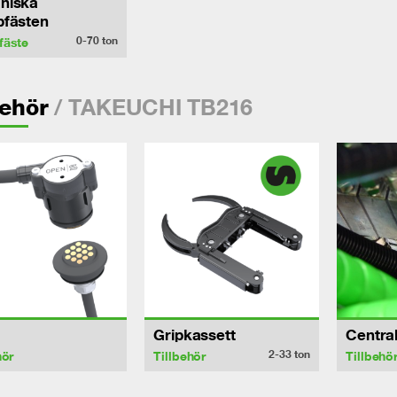
niska
bfästen
0-70
ton
fäste
/ TAKEUCHI TB216
behör
Gripkassett
Centra
2-33
ton
hör
Tillbehör
Tillbehö