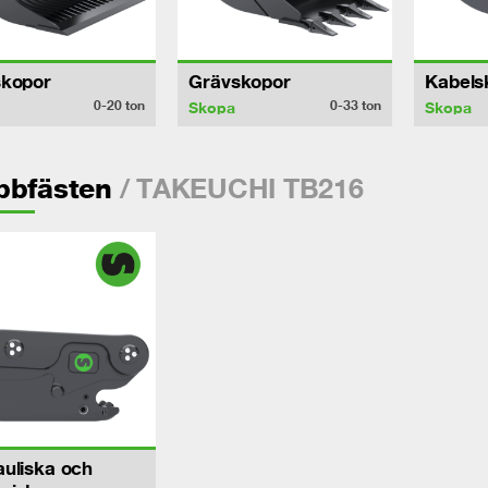
skopor
Grävskopor
Kabels
0-20
ton
0-33
ton
Skopa
Skopa
/ TAKEUCHI TB216
bbfästen
uliska och