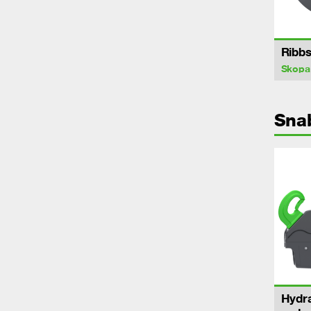
Ribb
Skopa
Sna
Hydra