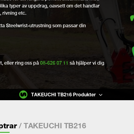
olika typer av uppdrag, oavsett om det handlar
 rivning etc.
itta Steelwrist-utrustning som passar din
, eller ring oss på
08-626 07 11
så hjälper vi dig
TAKEUCHI TB216 Produkter
/ TAKEUCHI TB216
ptrar