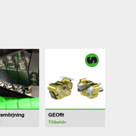
lsmörjning
GEOfit
r
Tillbehör