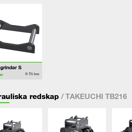
grindar S
0-75
ton
er
/ TAKEUCHI TB216
auliska redskap