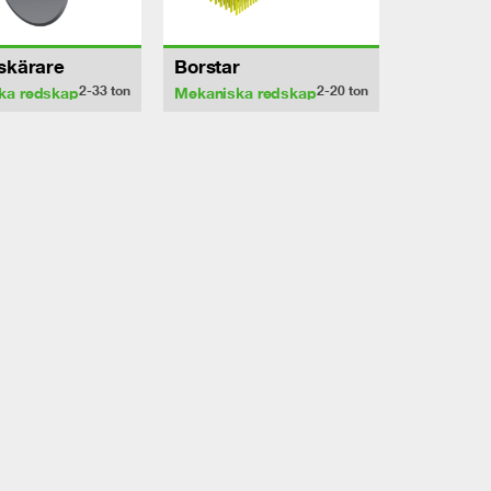
sskärare
Borstar
2-33
ton
2-20
ton
ka redskap
Mekaniska redskap