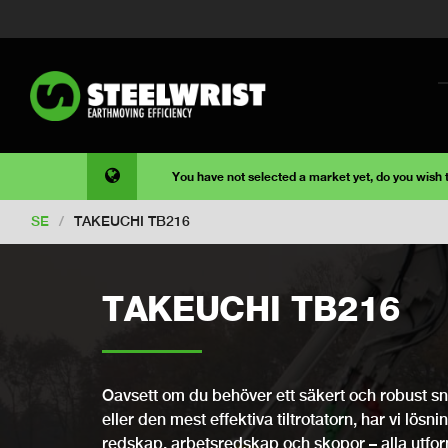
You have not selected a market yet, do you wish
SE
/
TAKEUCHI TB216
TAKEUCHI TB216
Oavsett om du behöver ett säkert och robust snab
eller den mest effektiva tiltrotatorn, har vi lösni
redskap, arbetsredskap och skopor – alla utfo