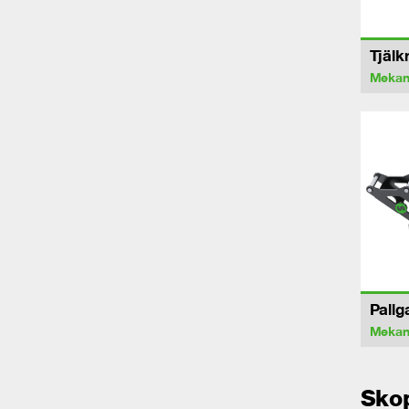
Tjälk
Mekan
Pallg
Mekan
Sko