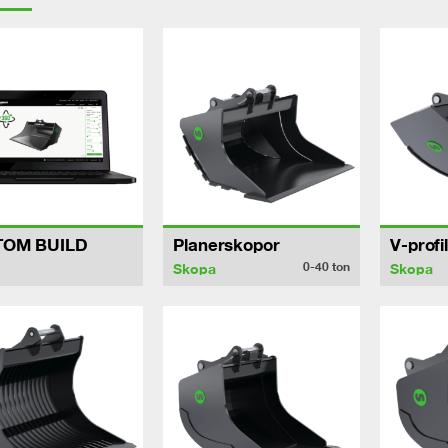
TOM BUILD
Planerskopor
V-profi
0-40
ton
Skopa
Skopa