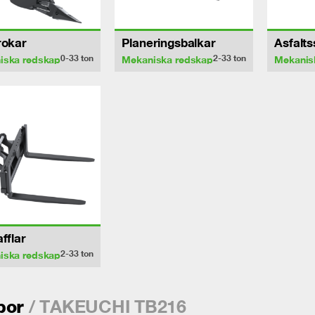
rokar
Planeringsbalkar
Asfalt
0-33
ton
2-33
ton
iska redskap
Mekaniska redskap
Mekanis
afflar
2-33
ton
iska redskap
/ TAKEUCHI TB216
por