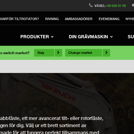
VÄXEL:
08 626 07 00
VARFÖR TILTROTATOR?
RIVNING
AMBASSADÖRER
EVENEMANG
NYH
PRODUKTER
DIN GRÄVMASKIN
SU
 to switch market?
Stay
Change market
bfäste, ett mer avancerat tilt- eller rotorfäste,
ngen för dig. Välj ur ett brett sortiment av
rmade för att fungera perfekt tillsammans med