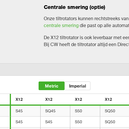
Centrale smering (optie)
Onze tiltrotators kunnen rechtstreeks van
centrale smering
die past op alle autom
De X12 tiltrotator is ook leverbaar met e
Bij CW heeft de tiltrotator altijd een Direct
Metric
Imperial
X12
X12
X12
X12
S45
SQ45
S50
SQ50
S45
S45
S50
SQ50