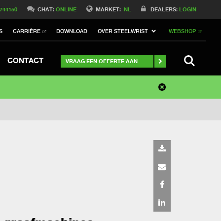
 744150
CHAT:
ONLINE
MARKET:
NL
DEALERS:
LOGIN
S
CARRIÈRE
DOWNLOAD
OVER STEELWRIST
WEBSHOP
SEARCH
CONTACT
VRAAG EEN OFFERTE AAN