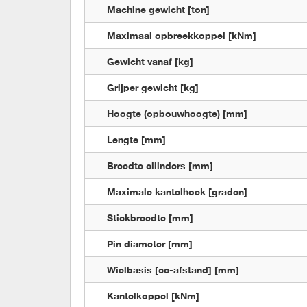
Machine gewicht [ton]
Maximaal opbreekkoppel [kNm]
Gewicht vanaf [kg]
Grijper gewicht [kg]
Hoogte (opbouwhoogte) [mm]
Lengte [mm]
Breedte cilinders [mm]
Maximale kantelhoek [graden]
Stickbreedte [mm]
Pin diameter [mm]
Wielbasis [cc-afstand] [mm]
Kantelkoppel [kNm]