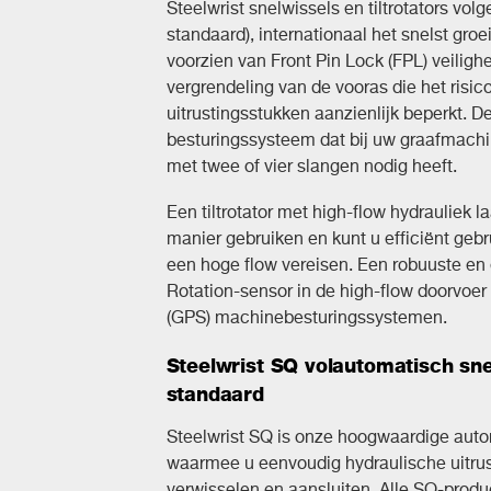
Steelwrist snelwissels en tiltrotators vo
standaard), internationaal het snelst gro
voorzien van Front Pin Lock (FPL) veilig
vergrendeling van de vooras die het risic
uitrustingsstukken aanzienlijk beperkt. De
besturingssysteem dat bij uw graafmachi
met twee of vier slangen nodig heeft.
Een tiltrotator met high-flow hydrauliek la
manier gebruiken en kunt u efficiënt geb
een hoge flow vereisen. Een robuuste en 
Rotation-sensor in de high-flow doorvoe
(GPS) machinebesturingssystemen.
Steelwrist SQ volautomatisch sn
standaard
Steelwrist SQ is onze hoogwaardige auto
waarmee u eenvoudig hydraulische uitru
verwisselen en aansluiten. Alle SQ-prod