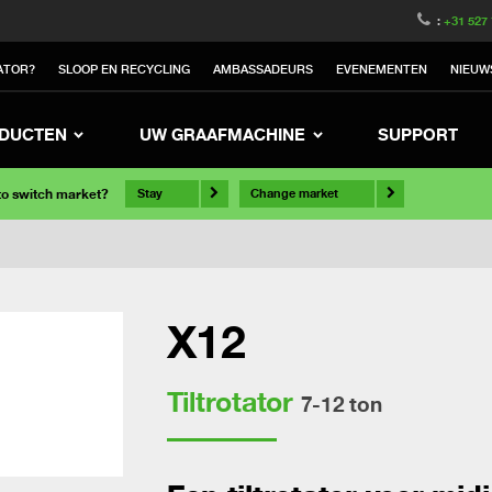
:
+31 527
ATOR?
SLOOP EN RECYCLING
AMBASSADEURS
EVENEMENTEN
NIEUW
DUCTEN
UW GRAAFMACHINE
SUPPORT
 to switch market?
Stay
Change market
X12
Tiltrotator
7-12 ton