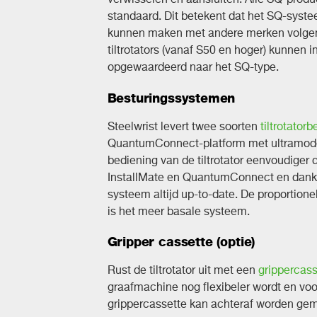
standaard. Dit betekent dat het SQ-syst
kunnen maken met andere merken volgen
tiltrotators (vanaf S50 en hoger) kunnen 
opgewaardeerd naar het SQ-type.
Besturingssystemen
Steelwrist levert twee soorten
tiltrotator
QuantumConnect-platform met ultramoder
bediening van de tiltrotator eenvoudiger 
InstallMate en QuantumConnect en dankzi
systeem altijd up-to-date. De proportion
is het meer basale systeem.
Gripper cassette (optie)
Rust de tiltrotator uit met een
grippercass
graafmachine nog flexibeler wordt en vo
grippercassette kan achteraf worden ge