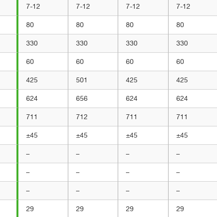
7-12
7-12
7-12
7-12
80
80
80
80
330
330
330
330
60
60
60
60
425
501
425
425
624
656
624
624
711
712
711
711
±45
±45
±45
±45
–
–
–
–
–
–
–
–
–
–
–
–
29
29
29
29