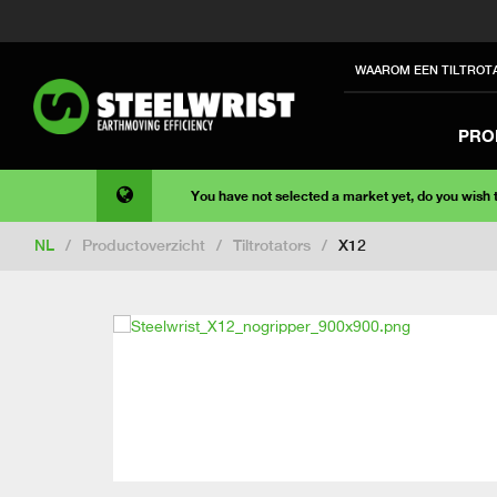
WAAROM EEN TILTROT
PRO
You have not selected a market yet, do you wish
NL
/
Productoverzicht
/
Tiltrotators
/
X12