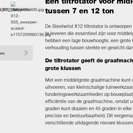
Een tiltrotator voor mi
tussen 7 en 12 ton
De Steelwrist X12 tiltrotator is ontworpe
te leveren die essentieel zijn voor middel
hebben een lage bouwhoogte, een grote 
verhouding tussen sterkte en gewicht da
ers
De tiltrotator geeft de graafmachi
grote klussen
Met een middelgrote graafmachine kunt 
uitvoeren, van kleinschalige tuinwerkz
funderingswerkzaamheden op bouwplaatsen
efficiëntie van de graafmachine, omdat u
graden kunt draaien en 45 graden in elke 
precisie en bestuurbaarheid. Dit vergemak
verschillende uitdagende nieuwe klusse