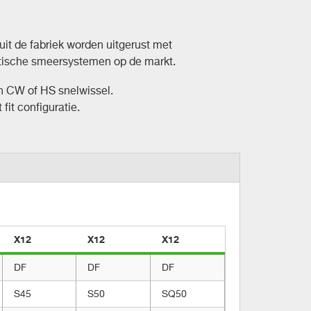
uit de fabriek worden uitgerust met
atische smeersystemen op de markt.
en CW of HS snelwissel.
 fit configuratie.
X12
X12
X12
DF
DF
DF
S45
S50
SQ50