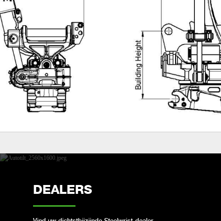
DEALERS
Vind uw dichtstbijzijnde Steelwrist-dealer