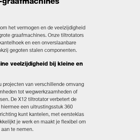
di-graafmachines
n om het vermogen en de veelzijdigheid
grote graafmachines. Onze tiltrotators
kantelhoek en een onverslaanbare
nkzij gegoten stalen componenten.
ne veelzijdigheid bij kleine en
u projecten van verschillende omvang
aamheden tot wegwerkzaamheden of
. De X12 tiltrotator verbetert de
 hiermee een uitrustingsstuk 360
richting kunt kantelen, met eersteklas
kelijkt je werk en maakt je flexibel om
n aan te nemen.