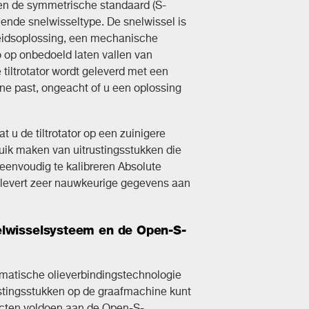
lgen de symmetrische standaard (S-
eiende snelwisseltype. De snelwissel is
heidsoplossing, een mechanische
o op onbedoeld laten vallen van
 tiltrotator wordt geleverd met een
ne past, ongeacht of u een oplossing
at u de tiltrotator op een zuinigere
ruik maken van uitrustingsstukken die
eenvoudig te kalibreren Absolute
r levert zeer nauwkeurige gegevens aan
elwisselsysteem en de Open-S-
matische olieverbindingstechnologie
stingsstukken op de graafmachine kunt
ucten voldoen aan de Open-S-