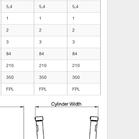
5,4
5,4
5,4
1
1
1
2
2
2
3
3
3
84
84
84
210
210
210
350
350
350
FPL
FPL
FPL