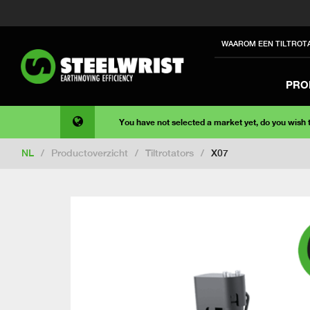
WAAROM EEN TILTROT
PRO
You have not selected a market yet, do you wish
NL
/
Productoverzicht
/
Tiltrotators
/
X07