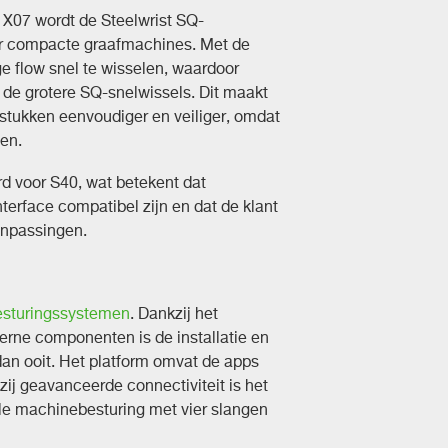
e X07 wordt de Steelwrist SQ-
or compacte graafmachines. Met de
e flow snel te wisselen, waardoor
j de grotere SQ-snelwissels. Dit maakt
sstukken eenvoudiger en veiliger, omdat
ten.
d voor S40, wat betekent dat
terface compatibel zijn en dat de klant
anpassingen.
besturingssystemen
. Dankzij het
ne componenten is de installatie en
dan ooit. Het platform omvat de apps
j geavanceerde connectiviteit is het
ele machinebesturing met vier slangen