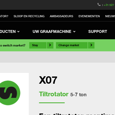
:
+31 527
ATOR?
SLOOP EN RECYCLING
AMBASSADEURS
EVENEMENTEN
NIEUW
DUCTEN
UW GRAAFMACHINE
SUPPORT
 to switch market?
Stay
Change market
X07
Tiltrotator
5-7 ton