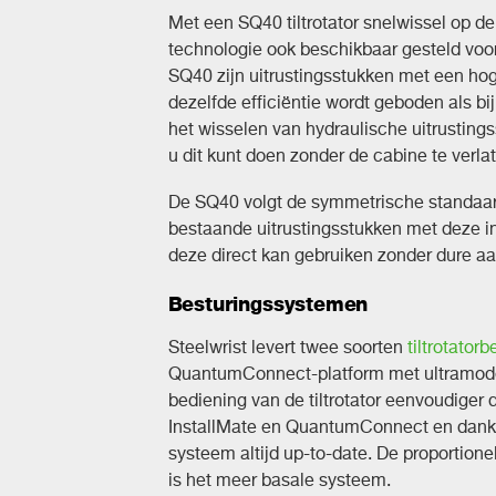
Met een SQ40 tiltrotator snelwissel op d
technologie ook beschikbaar gesteld vo
SQ40 zijn uitrustingsstukken met een hog
dezelfde efficiëntie wordt geboden als bi
het wisselen van hydraulische uitrusting
u dit kunt doen zonder de cabine te verla
De SQ40 volgt de symmetrische standaar
bestaande uitrustingsstukken met deze in
deze direct kan gebruiken zonder dure a
Besturingssystemen
Steelwrist levert twee soorten
tiltrotator
QuantumConnect-platform met ultramoder
bediening van de tiltrotator eenvoudiger 
InstallMate en QuantumConnect en dankzi
systeem altijd up-to-date. De proportion
is het meer basale systeem.