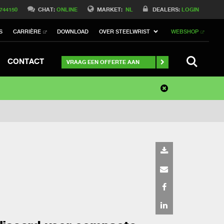
 744150
CHAT:
ONLINE
MARKET:
NL
DEALERS:
LOGIN
S
CARRIÈRE
DOWNLOAD
OVER STEELWRIST
WEBSHOP
SEARCH
CONTACT
VRAAG EEN OFFERTE AAN