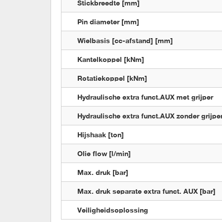
Stickbreedte [mm]
Pin diameter [mm]
Wielbasis [cc-afstand] [mm]
Kantelkoppel [kNm]
Rotatiekoppel [kNm]
Hydraulische extra funct.AUX met grijper
Hydraulische extra funct.AUX zonder grijpe
Hijshaak [ton]
Olie flow [l/min]
Max. druk [bar]
Max. druk separate extra funct. AUX [bar]
Veiligheidsoplossing