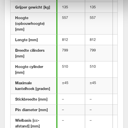
Grijper gewicht [kg]
135
135
135
Hoogte 
557
557
598
(opbouwhoogte) 
[mm]
Lengte [mm]
812
812
930
Breedte cilinders 
799
799
799
[mm]
Hoogte cylinder 
510
510
510
[mm]
Maximale 
±45
±45
±45
kantelhoek [graden]
Stickbreedte [mm]
–
–
335
Pin diameter [mm]
–
–
60-80
Wielbasis [cc-
–
–
300-5
afstand] [mm]