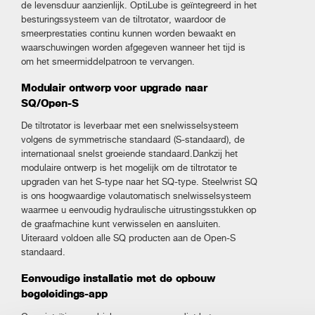
de levensduur aanzienlijk. OptiLube is geïntegreerd in het
besturingssysteem van de tiltrotator, waardoor de
smeerprestaties continu kunnen worden bewaakt en
waarschuwingen worden afgegeven wanneer het tijd is
om het smeermiddelpatroon te vervangen.
Modulair ontwerp voor upgrade naar
SQ/Open-S
De tiltrotator is leverbaar met een snelwisselsysteem
volgens de symmetrische standaard (S-standaard), de
internationaal snelst groeiende standaard.Dankzij het
modulaire ontwerp is het mogelijk om de tiltrotator te
upgraden van het S-type naar het SQ-type. Steelwrist SQ
is ons hoogwaardige volautomatisch snelwisselsysteem
waarmee u eenvoudig hydraulische uitrustingsstukken op
de graafmachine kunt verwisselen en aansluiten.
Uiteraard voldoen alle SQ producten aan de Open-S
standaard.
Eenvoudige installatie met de opbouw
begeleidings-app