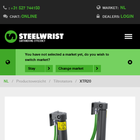
NL
+31 527 744150
MARKET:
:
ONLINE
LOGIN
CHAT:
DEALERS:
Meny
You have not selected a market yet, do you wish to
switch market?
Stay
Change market
NL
/
Productoverzicht
/
Tiltrotators
/
XTR20