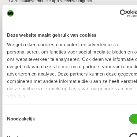
Onze intuïtieve mobiele app vereenvoudigt het
installatieproces van de tiltrotator. Het biedt stapsgewijze
instructies in de meeste talen, waardoor de installatie
eenvoudig en gebruiksvriendelijk is.
Besturingssystemen
Deze website maakt gebruik van cookies
De tiltrotator wordt geleverd met het geavanceerde
We gebruiken cookies om content en advertenties te
QuantumConnect-besturingssysteemplatform
. Dankzij de
personaliseren, om functies voor social media te bieden en 
modernste componenten is de installatie en bediening
van de tiltrotator eenvoudiger dan ooit. Het platform
ons websiteverkeer te analyseren. Ook delen we informatie 
omvat de apps InstallMate en QuantumConnect en
uw gebruik van onze site met onze partners voor social medi
dankzij geavanceerde connectiviteit is het systeem altijd
adverteren en analyse. Deze partners kunnen deze gegeven
up-to-date.
combineren met andere informatie die u aan ze heeft verstrek
Grijper met verbeterd bereik en functionaliteit
die ze hebben verzameld op basis van uw gebruik van hun
services.
De naar beneden gerichte 3-vingergrijper vergroot het
bereik van uw graafmachine. Dankzij de verbeterde
geometrie beschikt u over een brede opening en een
Toestemmingsselectie
vrijwel volledige sluiting, en grijpt u objecten met
Noodzakelijk
ongeëvenaarde precisie. Het robuuste ontwerp, inclusief
stevige cilinderafdekkingen, zorgt voor een soepele
werking bij al uw klussen.