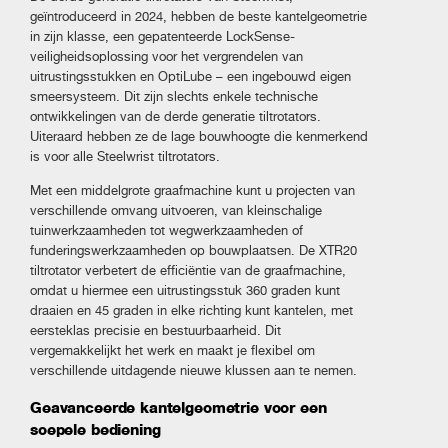
geïntroduceerd in 2024, hebben de beste kantelgeometrie
in zijn klasse, een gepatenteerde LockSense-
veiligheidsoplossing voor het vergrendelen van
uitrustingsstukken en OptiLube – een ingebouwd eigen
smeersysteem. Dit zijn slechts enkele technische
ontwikkelingen van de derde generatie tiltrotators.
Uiteraard hebben ze de lage bouwhoogte die kenmerkend
is voor alle Steelwrist tiltrotators.
Met een middelgrote graafmachine kunt u projecten van
verschillende omvang uitvoeren, van kleinschalige
tuinwerkzaamheden tot wegwerkzaamheden of
funderingswerkzaamheden op bouwplaatsen. De XTR20
tiltrotator verbetert de efficiëntie van de graafmachine,
omdat u hiermee een uitrustingsstuk 360 graden kunt
draaien en 45 graden in elke richting kunt kantelen, met
eersteklas precisie en bestuurbaarheid. Dit
vergemakkelijkt het werk en maakt je flexibel om
verschillende uitdagende nieuwe klussen aan te nemen.
Geavanceerde kantelgeometrie voor een
soepele bediening