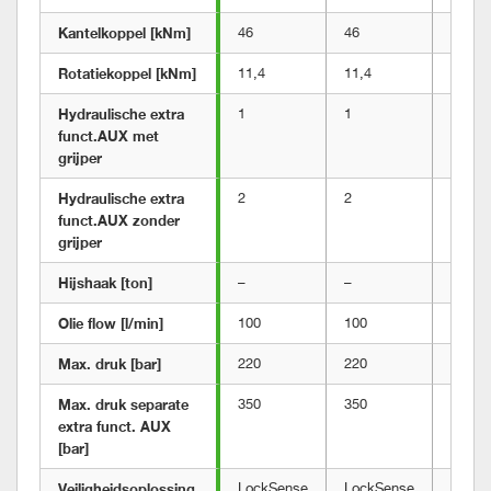
Kantelkoppel [kNm]
46
46
46
Rotatiekoppel [kNm]
11,4
11,4
11,4
Hydraulische extra 
1
1
1
funct.AUX met 
grijper	
Hydraulische extra 
2
2
2
funct.AUX zonder 
grijper
Hijshaak [ton]
–
–
8
Olie flow [l/min]
100
100
100
Max. druk [bar]
220
220
220
Max. druk separate 
350
350
350
extra funct. AUX 
[bar]
Veiligheidsoplossing	
LockSense
LockSense
LockS