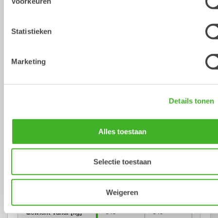
Voorkeuren
Statistieken
Technische specificatie
Open-S
Metric
Imperial
Marketing
Tiltrotator
XTR20
XTR20
XTR2
Details tonen
Machine koppeling
S60
SQ60
DF
Tiltrotator 
S60
SQ60
S60
snelwissel
Alles toestaan
Machine gewicht 
15-20
15-20
15-20
[ton]
Selectie toestaan
Maximaal 
180
180
180
opbreekkoppel 
Weigeren
[kNm]
Gewicht vanaf [kg]
540
540
540