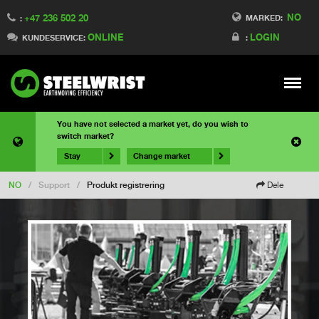
NO
+47 236 502 20
MARKED:
:
ONLINE
LOGIN
KUNDESERVICE:
:
Meny
You have not selected a market yet, do you wish to
switch market?
Stay
Change market
NO
/
Support
/
Produkt registrering
Dele