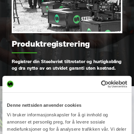
Produktregistrering
Registrer din Steelwrist tiltrotator og hurtigkobling
og dra nytte av en utvidet garanti uten kostnad.
Denne nettsiden anvender cookies
Påfør innen en måned etter at
Vi bruker informasjonskapsler for å gi innhold og
du begynte å bruke produktet
annonser et personlig preg, for å levere sosiale
mediefunksjoner og for å analysere trafikken vår. Vi deler