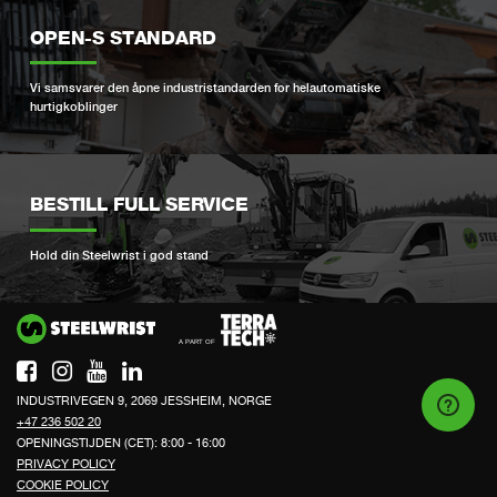
OPEN-S STANDARD
Vi samsvarer den åpne industristandarden for helautomatiske
hurtigkoblinger
BESTILL FULL SERVICE
Hold din Steelwrist i god stand
Si
INDUSTRIVEGEN 9, 2069 JESSHEIM, NORGE
+47 236 502 20
OPENINGSTIJDEN (CET): 8:00 - 16:00
PRIVACY POLICY
COOKIE POLICY