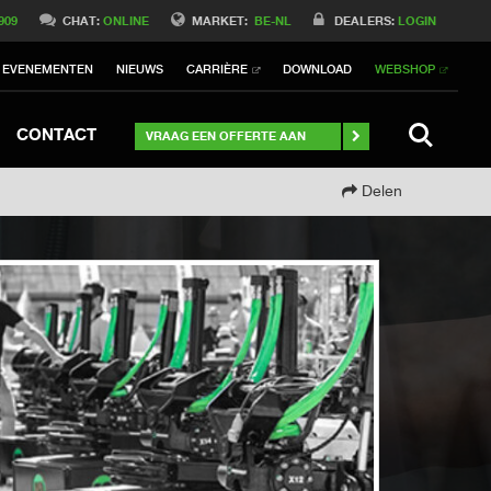
Switch to International
909
CHAT:
ONLINE
MARKET:
BE-NL
DEALERS:
LOGIN
Switch to North America
EVENEMENTEN
NIEUWS
CARRIÈRE
DOWNLOAD
WEBSHOP
h to Germany
ch to Australia
Stay
SEARCH
CONTACT
VRAAG EEN OFFERTE AAN
Delen