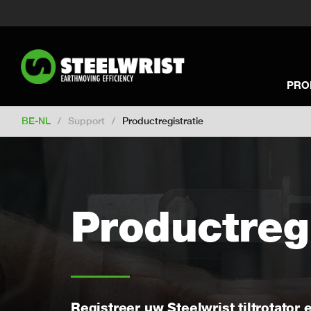
Switch to New Zealand
Switch to S
Switch to United Kingdom
Switch 
Switch to Netherlands
Switch to Ko
Switch to France
Switch to Finland
PRO
Change market
BE-NL
/
Support
/
Productregistratie
Productregi
Registreer uw Steelwrist tiltrotator