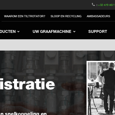
witzerland
Switch to Austria
Switch to Belgique
:
+32 479 467 
to Sweden
Switch to Poland
Switch to Norway
WAAROM EEN TILTROTATOR?
SLOOP EN RECYCLING
AMBASSADEURS
rea
Switch to Japan
Switch to Italy
Switc
Switch to Denmark
Switch to China
Swit
DUCTEN
UW GRAAFMACHINE
SUPPORT
stratie
 en snelkoppeling en