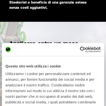
Steelwrist e beneficia di una garanzia estesa
senza costi aggiuntivi.
Applicare entro un mese
dall'inizio dell'utilizzo del
prodotto
Questo sito web utilizza i cookie
Tutti i tiltrotator e gli attacchi rapidi Steelwrist sono coperti da
Utilizziamo i cookie per personalizzare contenuti ed
una garanzia standard di 12 mesi o 1600 ore, a seconda di
annunci, per fornire funzionalità dei social media e per
quale condizione si verifichi per prima. La garanzia può
analizzare il nostro traffico. Condividiamo inoltre
essere estesa gratuitamente a 24 mesi o 3200 ore registrando
informazioni sul modo in cui utilizza il nostro sito con i
il prodotto presso Steelwrist entro un mese dalla sua messa
in funzione, a condizione che siano stati rispettati i
nostri partner che si occupano di analisi dei dati web,
programmi di assistenza e manutenzione indicati nel manuale
pubblicità e social media, i quali potrebbero combinarle
d’uso.