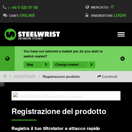
IT
+46 8 626 07 00
MERCATO:
:
ONLINE
LOGIN
CHAT:
RIVENDITORI:
Meny
You have not selected a market yet, do you wish to
switch market?
Stay
Change market
IT
/
ASSISTENZA
/
Registrazione prodotto
Condividi
Registrazione del prodotto
Registra il tuo tiltrotator e attacco rapido