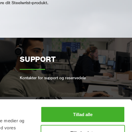
ere dit Steelwrist-produkt.
SUPPORT
Kontakter for support og reservedele
Tillad alle
BOOK ET FULL SERVICE
ale medier og
ed vores