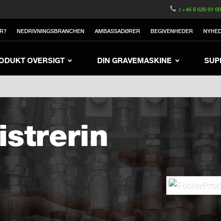
witzerland
Switch to Austria
Switch to Belgium
:
+46 8 626 07 0
nited Kingdom
Switch to Sweden
Switch to Poland
R?
NEDRIVNINGSBRANCHEN
AMBASSADØRER
BEGIVENHEDER
NYHE
Netherlands
Switch to Korea
Switch to Japan
e
Switch to Finland
Switch to China
Swit
ODUKT OVERSIGT
DIN GRAVEMASKINE
SUP
strerin