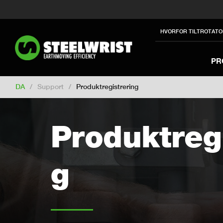
Switch to New Zealand
Switch to S
Switch to International
Switch to U
HVORFOR TILTROTATO
Switch to North America
Switch to 
Switch to Germany
Switch to Franc
PR
Change market
DA
/
Support
/
Produktregistrering
Produktregi
g