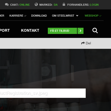
Switch to Belgique
0
CHAT:
ONLINE
MARKED:
DA
FORHANDLERE:
LOGIN
Switch to Norway
DER
KARRIERE
DOWNLOAD
OM STEELWRIST
WEBSHOP
Switch to Italy
ch to Australia
Stay
SØGNING
PORT
KONTAKT
FÅ ET TILBUD
Del