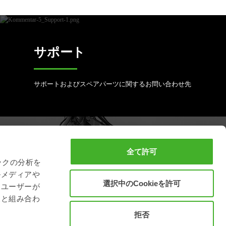
サポート
サポートおよびスペアパーツに関するお問い合わせ先
フルサービスの予約
全て許可
ックの分析を
ルメディアや
選択中のCookieを許可
スチールリスト製品を良好な状態に保つために
、ユーザーが
報と組み合わ
拒否