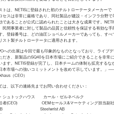
ストは、
NETIS
に登録された初のチルトローテータメーカーで
ロセスは非常に厳格であり、同社製品が建設・インフラ分野で
効であることが公式に認められたことは大きな成果です。
NETI
、民間事業者に対して製品の品質と信頼性を保証する有効な手
す。登録番号は、どの油圧ショベルメーカーであっても、すべ
リスト製チルトローテータに適用されます。
PO
への出展は今回で最も印象的なものとなっており、ライブデ
ただき、新製品の
SQ40
を日本市場にご紹介できることを非常
います。
NETIS
登録が完了し、日本チームの体制も拡充するな
日本市場への強いコミットメントを改めて示しています。」
―
ckhaus
（
CEO
）
ては、以下の連絡先までお問い合わせください：
・シュトックハウス カール・ゼルネベルク
任者(CEO) OEMセールス&マーケティング担当副
rist AB Steelwrist AB