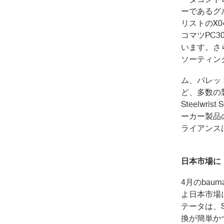
ーであるグ
リストの
X0
コマツ
PC3
います。さ
ソーティン
ム、パレッ
ど、多数の
Steelwrist 
ーカー製品
ライアンス
日本市場に
4
月の
baum
よ日本市場
テータは、
換が簡単か