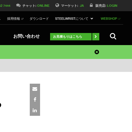
42 7444
チャット:
ONLINE
マーケット:
JA
販売店:
LOGIN
ス
採用情報
ダウンロード
STEELWRISTについて
WEBSHOP
検索
お問い合わせ
お見積もりはこちら
る