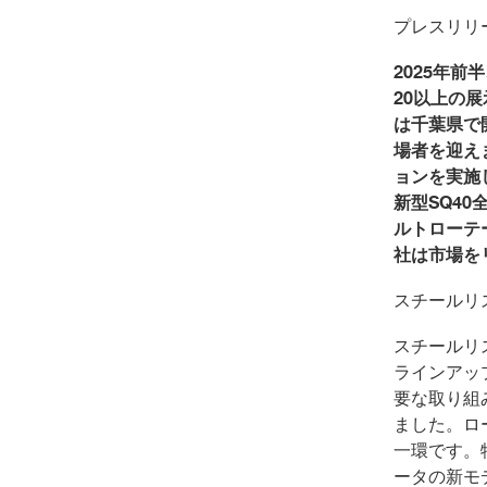
プレスリリ
2025
年前半
20
以上の展
は千葉県で
場者を迎え
ョンを実施
新型
SQ40
ルトローテ
社は市場を
スチール
スチールリ
ラインアッ
要な取り組
ました。ロ
一環です。
ータの新モ