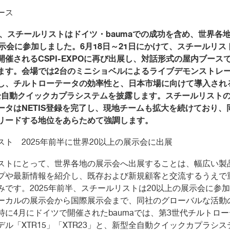
ース
、スチールリストはドイツ・
bauma
での成功を含め、世界各
示会に参加しました。
6
月
18
日～
21
日にかけて、スチールリス
開催される
CSPI-EXPO
に再び出展し、対話形式の屋内ブース
ます。会場では
2
台のミニショベルによるライブデモンストレ
し、チルトローテータの効率性と、日本市場に向けて導入され
全自動クイックカプラシステムを披露します。スチールリスト
ータは
NETIS
登録を完了し、現地チームも拡大を続けており、
リードする地位をあらためて強調します。
リスト
2025
年前半に世界
20
以上の展示会に出展
ストにとって、世界各地の展示会へ出展することは、幅広い製
プや最新情報を紹介し、既存および新規顧客と交流するうえで
みです。
2025
年前半、スチールリストは
20
以上の展示会に参加
ーカルの展示会から国際展示会まで、同社のグローバルな活動
特に
4
月にドイツで開催された
bauma
では、第
3
世代チルトロー
デル「
XTR15
」「
XTR23
」と、新型全自動クイックカプラシス