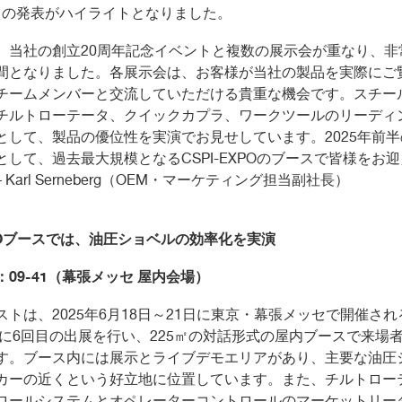
」の発表がハイライトとなりました。
、当社の創立
20
周年記念イベントと複数の展示会が重なり、非
間となりました。各展示会は、お客様が当社の製品を実際にご
チームメンバーと交流していただける貴重な機会です。スチー
チルトローテータ、クイックカプラ、ワークツールのリーディ
として、製品の優位性を実演でお見せしています。
2025
年前半
として、過去最大規模となる
CSPI-EXPO
のブースで皆様をお迎
– Karl Serneberg
（
OEM
・マーケティング担当副社長）
O
ブースでは、油圧ショベルの効率化を実演
：
09-41
（幕張メッセ 屋内会場）
ストは、
2025
年
6
月
18
日～
21
日に東京・幕張メッセで開催され
に
6
回目の出展を行い、
225
㎡の対話形式の屋内ブースで来場
す。ブース内には展示とライブデモエリアがあり、主要な油圧
カーの近くという好立地に位置しています。また、チルトロー
ロールシステムとオペレーターコントロールのマーケットリー