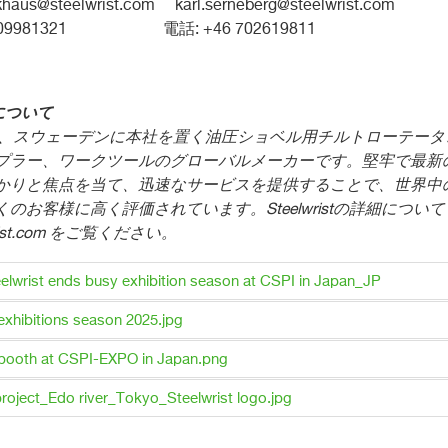
khaus@steelwrist.com
karl.serneberg@steelwrist.com
 709981321 電話: +46 702619811
について
、スウェーデンに本社を置く油圧ショベル用チルトローテータ
プラー、ワークツールのグローバルメーカーです。堅牢で最新
かりと焦点を当て、迅速なサービスを提供することで、世界中
くのお客様に高く評価されています。
Steelwrist
の詳細について
ist.com
をご覧ください。
lwrist ends busy exhibition season at CSPI in Japan_JP
 exhibitions season 2025.jpg
 booth at CSPI-EXPO in Japan.png
roject_Edo river_Tokyo_Steelwrist logo.jpg