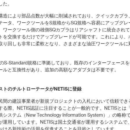
した。
構造により部品点数が大幅に削減されており、クイックカプラ
テータ、ワークツールを
S
規格から
SQ
規格へ容易にアップグレ
。ワークツール側の雄側
SQ
カプラはリアシャフトに統合されて
トを交換するだけでアップグレードが可能です。これにより、
取り回しも非常に柔軟となり、さまざまな油圧ワークツールに
。
の
S-Standard
規格に準拠しており、既存のインターフェースを
ールと互換性があり、追加の高額なアダプタは不要です。
ストのチルトローテータが
NETIS
に登録
民間の建設事業者が新規プロジェクトの入札において信頼でき
する際、
NETIS
認証に注目することが一般的です。
NETIS
とは
供システム（
New Technology Information System
）」の略称
が運用しています。
NETIS
は国土交通省が運用するシステムで
おける新技術の活用を促進することを目的としています。