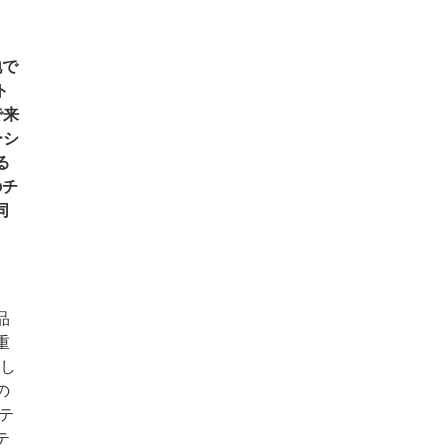
地で
ト
で来
ーシ
る
のチ
同
品
重
し
の
テ
テ