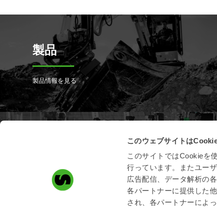
製品
製品情報を見る
このウェブサイトはCook
製品登録
このサイトではCooki
行っています。またユー
スチールリスト製品の登録はこちら
広告配信、データ解析の
各パートナーに提供した
され、各パートナーによ