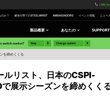
:
090 31
なのか？
解体分野でのSTEELWRIST
AMBASSADORS
イベント情報
ニュー
製品概要
あなたの
SUPPORT
 to switch market?
Stay
Change market
ズンを締めくくる
ールリスト、日本のCSPI-
POで展示シーズンを締めくく
5