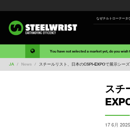
なぜチルトローテータ
You have not selected a market yet, do you wish
JA
/
News
/
スチールリスト、日本のCSPI-EXPOで展示シー
スチ
EX
17 6月 202