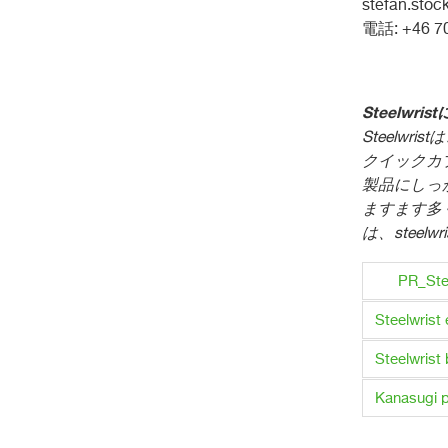
stefan.stoc
電話: +46
Steelwrist
Steelwrist
は
クイックカ
製品にしっ
ますます多
は、
steelwr
PR_Stee
Steelwrist
Steelwrist
Kanasugi p