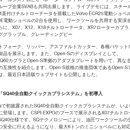
ループ企業
SVAB
も共同出展します。 ライブデモには、スチー
4
直付けチルトローテータを搭載した
Volvo ECR25
電動ショベ
0E
電動ショベルの
2
台を使用し、ワークツールを共用する実演
らに、
X07
、
X12
、
X18
チルトローテータ、
XR7
ローターカプラ
ググラップル、グレーディングビー
トフォーク、リッパー、アスファルトカッター、各種バケット
製品を展示します。また、
Open-S
のディスプレイとして、
SQ60
カプラと
Open-S
準拠のアダプタプレートを用いて、異な
の互換性を紹介します。
Open-S
規格の推進団体である
Open-S
は、最近日本語版ウェブサイトも公開しました。
「
SQ40
全自動クイックカプラシステム」を初導入
a
で初披露された
SQ40
全自動クイックカプラシステムが、いよ
に登場します。
CSPI-EXPO
のブースで展示される
X07
チルトロ
SQ40
仕様です。
SQ
テクノロジーにより、油圧ワークツールの
つ安全に行えるようになり、最大
6
トンのミニショベルにも対