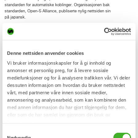
standarden for automatiske koblinger. Organisasjonen bak
standarden, Open-S Alliance, publiserte nylig nettsiden sin
på japansk.
Introduksjon av det automatiske hurtigfestesystemet
SQ40 i Japan
Først vist på Bauma-messen i april – Nå introduserer
Denne nettsiden anvender cookies
Steelwrist det automatiske hurtigfestesystemet SQ40 for det
Vi bruker informasjonskapsler for å gi innhold og
japanske markedet. X07-tiltrotatoren som er utstilt på
standen på CSPI-EXPO er utstyrt med SQ40. SQ-teknologien
annonser et personlig preg, for å levere sosiale
gjør det enkelt og trygt å bytte hydrauliske arbeidsredskaper,
mediefunksjoner og for å analysere trafikken vår. Vi deler
og nå det er det gjort tilgjengelig også for mindre
dessuten informasjon om hvordan du bruker nettstedet
gravemaskiner, opptil 6 tonn.
vårt, med partnerne våre innen sosiale medier,
Takket være et modulært design, med betydelig redusert
annonsering og analysearbeid, som kan kombinere den
antall komponenter, er det enkelt å oppgradere maskinfester,
med annen informasjon du har gjort tilgjengelig for dem,
tiltrotatorer og redskaper fra S til SQ. Hann-SQ-koblingene på
eller som de har samlet inn gjennom din bruk av
redskapet er integrert i akselen, og ved å bytte ut akselen
tjenestene deres.
kan oppgraderingen gjøres på en veldig enkel måte. Dette
gjør også at slangeføringen er svært fleksibel, og kan
Samtykkevalg
tilpasses et bredt spekter av hydrauliske arbeidsverktøy.
Nødvendig