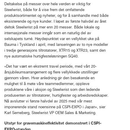
Deltakelse på messer over hele verden er viktig for
Steelwrist, både for å vise frem det omfattende
produktsortimentet og nyheter, og for å samhandle med både
eksisterende og nye kunder. I løpet av første halvdel av året
deltok Steelwrist på mer enn 20 messer. Både lokale og
internasjonale messer inngår som en naturlig del av
selskapets turné. Høydepunktet var en vellykket uke på
Bauma i Tyskland i april, med lanseringen av to nye modeller
i tredje generasjons tiltrotatorer, XTR15 og XTR23, samt den
nye automatiske hurtigfesteløsningen SQ40.
«Det har vært en ekstremt travel periode, med vårt 20-
årsjubileumsarrangement og flere vellykkede utstillinger
gjennom våren. Hver anledning gir den besøkende en
mulighet til å møte våre teammedlemmer, oppleve
produktene våre i aksjon og Steelwrist som den ledende
produsenten av tiltrotatorer, hurtigfester og arbeidsredskaper.
Nå avslutter vi første halvdel av 2025 med vår mest
imponerende stand noensinne på CSPI-EXPO i Japan», sier
Karl Serneberg, Steelwrist VP OEM Sales & Marketing.
Utstyr for gravemaskineffektivitet demonstrert i CSPI-
EXPO-standen