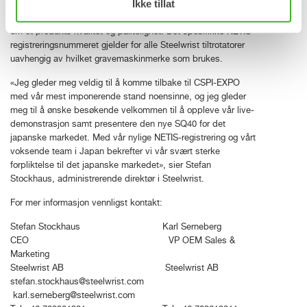
Ikke tillat
vellykket søknad og registrering i NETIS-databasen er et av
de mest effektive tiltakene for å forsikre private entreprenører
om et produkts kvalitet og pålitelighet. Det spesifikke NETIS-
registreringsnummeret gjelder for alle Steelwrist tiltrotatorer
uavhengig av hvilket gravemaskinmerke som brukes.
«Jeg gleder meg veldig til å komme tilbake til CSPI-EXPO
med vår mest imponerende stand noensinne, og jeg gleder
meg til å ønske besøkende velkommen til å oppleve vår live-
demonstrasjon samt presentere den nye SQ40 for det
japanske markedet. Med vår nylige NETIS-registrering og vårt
voksende team i Japan bekrefter vi vår svært sterke
forpliktelse til det japanske markedet», sier Stefan
Stockhaus, administrerende direktør i Steelwrist.
For mer informasjon vennligst kontakt:
Stefan Stockhaus Karl Serneberg
CEO VP OEM Sales &
Marketing
Steelwrist AB Steelwrist AB
stefan.stockhaus@steelwrist.com
karl.serneberg@steelwrist.com