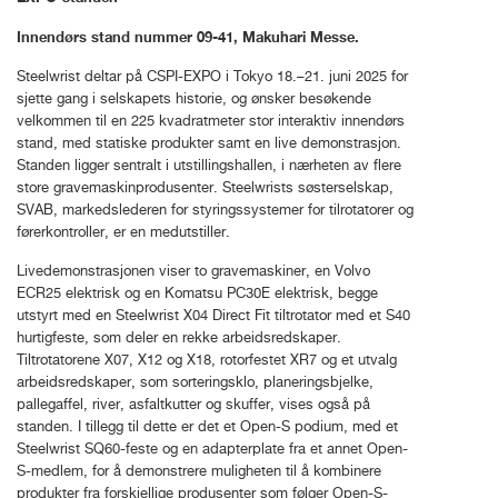
Innendørs stand nummer 09-41, Makuhari Messe.
Steelwrist deltar på CSPI-EXPO i Tokyo 18.–21. juni 2025 for
sjette gang i selskapets historie, og ønsker besøkende
velkommen til en 225 kvadratmeter stor interaktiv innendørs
stand, med statiske produkter samt en live demonstrasjon.
Standen ligger sentralt i utstillingshallen, i nærheten av flere
store gravemaskinprodusenter. Steelwrists søsterselskap,
SVAB, markedslederen for styringssystemer for tilrotatorer og
førerkontroller, er en medutstiller.
Livedemonstrasjonen viser to gravemaskiner, en Volvo
ECR25 elektrisk og en Komatsu PC30E elektrisk, begge
utstyrt med en Steelwrist X04 Direct Fit tiltrotator med et S40
hurtigfeste, som deler en rekke arbeidsredskaper.
Tiltrotatorene X07, X12 og X18, rotorfestet XR7 og et utvalg
arbeidsredskaper, som sorteringsklo, planeringsbjelke,
pallegaffel, river, asfaltkutter og skuffer, vises også på
standen. I tillegg til dette er det et Open-S podium, med et
Steelwrist SQ60-feste og en adapterplate fra et annet Open-
S-medlem, for å demonstrere muligheten til å kombinere
produkter fra forskjellige produsenter som følger Open-S-