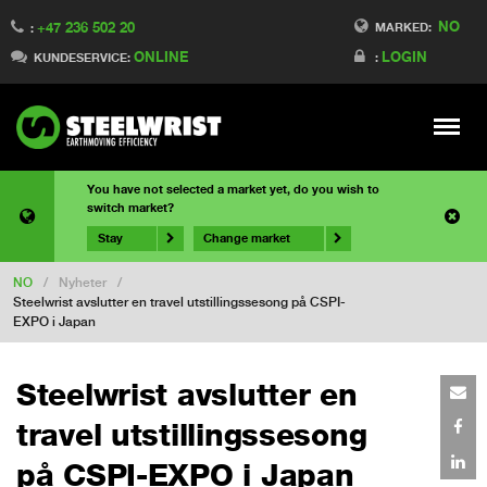
NO
+47 236 502 20
MARKED:
:
ONLINE
LOGIN
KUNDESERVICE:
:
Meny
You have not selected a market yet, do you wish to
switch market?
Stay
Change market
NO
/
Nyheter
/
Steelwrist avslutter en travel utstillingssesong på CSPI-
EXPO i Japan
Steelwrist avslutter en
travel utstillingssesong
på CSPI-EXPO i Japan