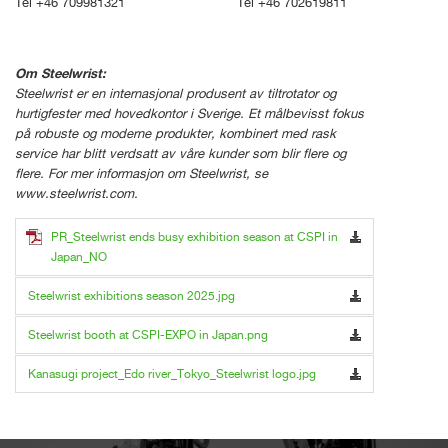
Tel +46 709981321 Tel +46 702619811
Om Steelwrist:
Steelwrist er en internasjonal produsent av tiltrotator og
hurtigfester med hovedkontor i Sverige. Et målbevisst fokus
på robuste og moderne produkter, kombinert med rask
service har blitt verdsatt av våre kunder som blir flere og
flere. For mer informasjon om Steelwrist, se
www.steelwrist.com.
PR_Steelwrist ends busy exhibition season at CSPI in
Japan_NO
Steelwrist exhibitions season 2025.jpg
Steelwrist booth at CSPI-EXPO in Japan.png
Kanasugi project_Edo river_Tokyo_Steelwrist logo.jpg