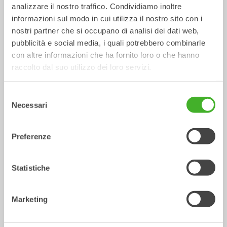
analizzare il nostro traffico. Condividiamo inoltre
informazioni sul modo in cui utilizza il nostro sito con i
nostri partner che si occupano di analisi dei dati web,
pubblicità e social media, i quali potrebbero combinarle
con altre informazioni che ha fornito loro o che hanno
raccolto dal suo utilizzo dei loro servizi.
Selezione
Forche da pallet idrauliche
Spazzatrici
Necessari
del
Attrezzature idrauliche
Attrezzature idrauliche
10-33
tonnellate
5-33
tonnellate
consenso
Preferenze
/ HIDROMEK
Attrezzature meccaniche
HMK 300 LC
Statistiche
Marketing