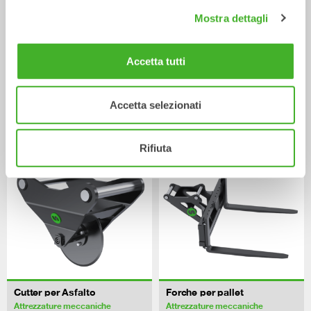
Mostra dettagli
Accetta tutti
Ripper
Lama Livellatrice
Accetta selezionati
Attrezzature meccaniche
Attrezzature meccaniche
0-33
tonnellate
2-33
tonnellate
Rifiuta
Cutter per Asfalto
Forche per pallet
Attrezzature meccaniche
Attrezzature meccaniche