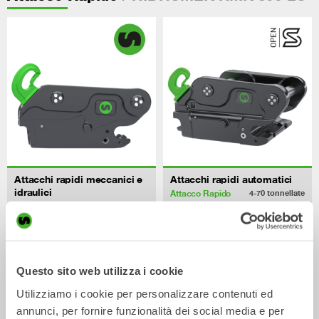
Attacchi rapidi meccanici e
Attacchi rapidi automatici
idraulici
Attacco Rapido
4-70
tonnellate
Attacco Rapido
0-70
tonnellate
/ HIDROMEK HMK
Attrezzature idrauliche
300 LC
Questo sito web utilizza i cookie
Utilizziamo i cookie per personalizzare contenuti ed
annunci, per fornire funzionalità dei social media e per