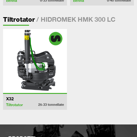
Benna
Benna
0-33
tonnellate
0-40
tonnellate
/ HIDROMEK HMK 300 LC
Tiltrotator
X32
Tiltrotator
25-33
tonnellate