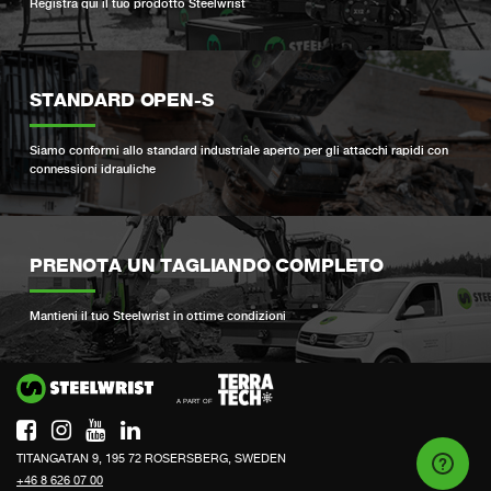
Registra qui il tuo prodotto Steelwrist
STANDARD OPEN-S
Siamo conformi allo standard industriale aperto per gli attacchi rapidi con
connessioni idrauliche
PRENOTA UN TAGLIANDO COMPLETO
Mantieni il tuo Steelwrist in ottime condizioni
Si
TITANGATAN 9, 195 72 ROSERSBERG, SWEDEN
+46 8 626 07 00