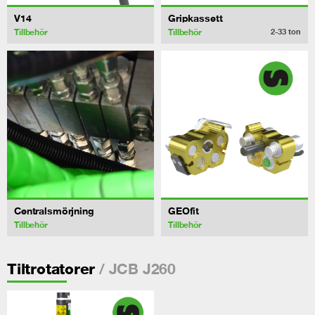
V14
Gripkassett
Tillbehör
Tillbehör
2-33
ton
Centralsmörjning
GEOfit
Tillbehör
Tillbehör
/ JCB J260
Tiltrotatorer