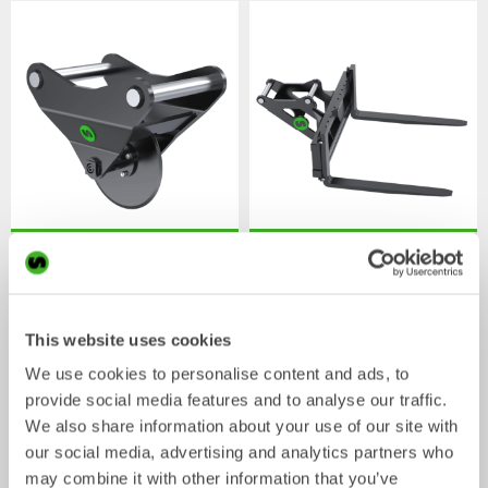
Asfaltsskärare
Pallgafflar
Mekaniska redskap
Mekaniska redskap
2-33
ton
2-33
ton
/ JCB J260
Skopor
This website uses cookies
We use cookies to personalise content and ads, to
provide social media features and to analyse our traffic.
We also share information about your use of our site with
our social media, advertising and analytics partners who
may combine it with other information that you’ve