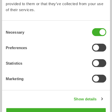
provided to them or that they’ve collected from your use
of their services.
Consent
CUSTOM BUILD
Planerskopor
Necessary
Selection
Skopa
Skopa
0-40
ton
Preferences
Statistics
Marketing
VA-skopor
Gallerskopor
Show details
Skopa
Skopa
13-33
ton
2-32
ton