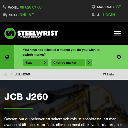
SE
08 626 07 00
MARKNAD:
VÄXEL:
ONLINE
LOGIN
CHAT:
ÅF:
Meny
You have not selected a market yet, do you wish to
switch market?
Stay
Change market
SE
/
JCB J260
Dela
JCB J260
Oavsett om du behöver ett säkert och robust snabbfäste, ett mer
avancerat tilt- eller rotorfäste, eller den mest effektiva tiltrotatorn, har