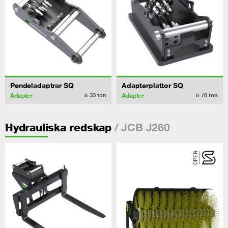
Pendeladaptrar SQ
Adapterplattor SQ
Adapter
Adapter
5-33
ton
5-70
ton
/ JCB J260
Hydrauliska redskap