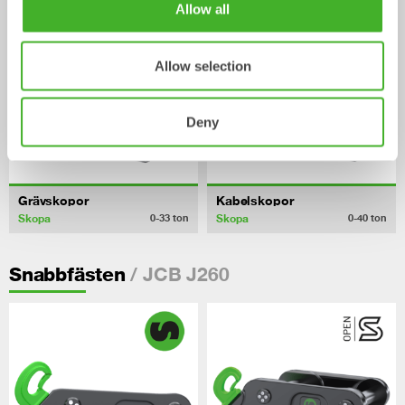
Allow all
Allow selection
Deny
Grävskopor
Kabelskopor
Skopa
Skopa
0-33
ton
0-40
ton
/ JCB J260
Snabbfästen