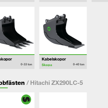
skopor
Kabelskopor
0-33
ton
0-40
ton
Skopa
/ Hitachi ZX290LC-5
bbfästen