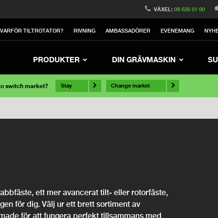
VÄXEL:
08 626 07 00
VARFÖR TILTROTATOR?
RIVNING
AMBASSADÖRER
EVENEMANG
NYH
PRODUKTER
DIN GRÄVMASKIN
SU
 to switch market?
Stay
Change market
bfäste, ett mer avancerat tilt- eller rotorfäste,
ngen för dig. Välj ur ett brett sortiment av
rmade för att fungera perfekt tillsammans med