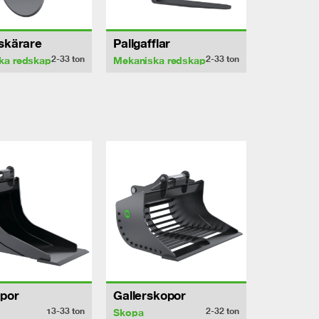
sskärare
Pallgafflar
2-33
ton
2-33
ton
ka redskap
Mekaniska redskap
por
Gallerskopor
13-33
ton
2-32
ton
Skopa