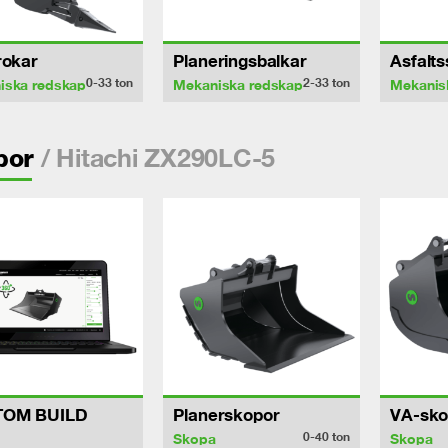
rokar
Planeringsbalkar
Asfalt
0-33
ton
2-33
ton
iska redskap
Mekaniska redskap
Mekanis
/ Hitachi ZX290LC-5
por
TOM BUILD
Planerskopor
VA-sko
0-40
ton
Skopa
Skopa