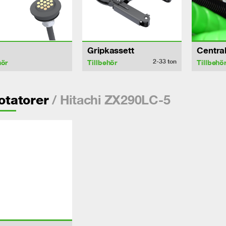
Gripkassett
Centra
2-33
ton
hör
Tillbehör
Tillbehö
/ Hitachi ZX290LC-5
rotatorer