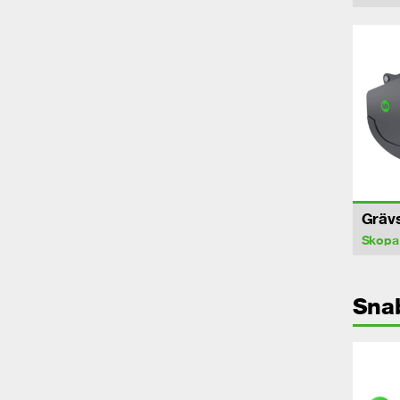
Gräv
Skopa
Sna