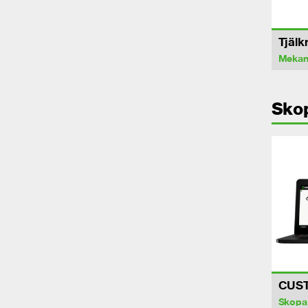
Tjälk
Mekan
Sko
CUS
Skopa