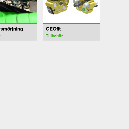
lsmörjning
GEOfit
r
Tillbehör