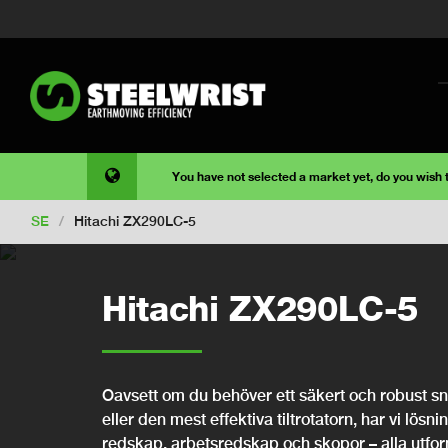
You have not selected a market yet, do you wish
SE
/
Hitachi ZX290LC-5
Hitachi ZX290LC-5
Oavsett om du behöver ett säkert och robust snab
eller den mest effektiva tiltrotatorn, har vi lösni
redskap, arbetsredskap och skopor – alla utfo