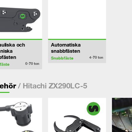
uliska och
Automatiska
niska
snabbfästen
bfästen
4-70
ton
Snabbfäste
0-70
ton
fäste
/ Hitachi ZX290LC-5
behör