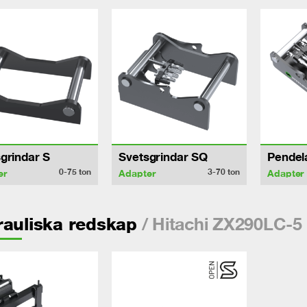
grindar S
Svetsgrindar SQ
Pendel
0-75
ton
3-70
ton
er
Adapter
Adapter
/ Hitachi ZX290LC-5
auliska redskap