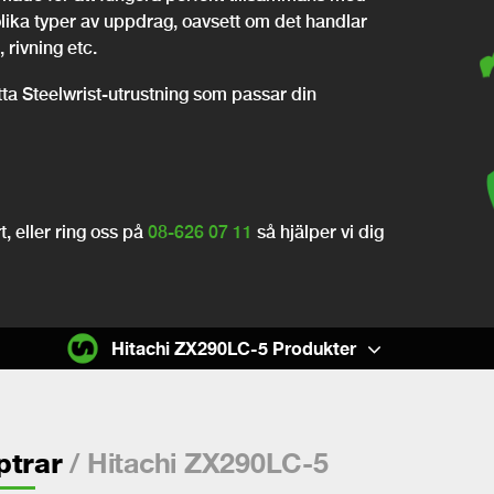
olika typer av uppdrag, oavsett om det handlar
 rivning etc.
itta Steelwrist-utrustning som passar din
, eller ring oss på
08-626 07 11
så hjälper vi dig
Hitachi ZX290LC-5 Produkter
/ Hitachi ZX290LC-5
ptrar