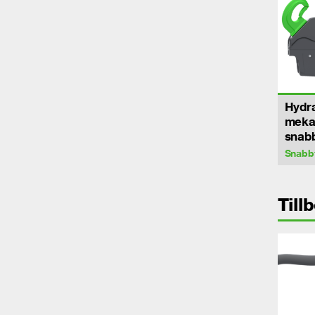
Hydra
meka
snab
Snabb
Till