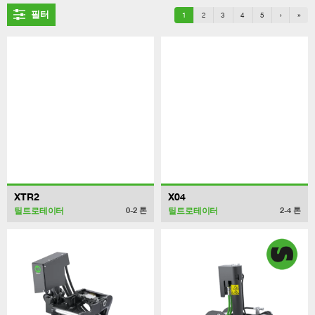
필터
1
2
3
4
5
›
»
XTR2
X04
틸트로테이터
틸트로테이터
0-2
톤
2-4
톤