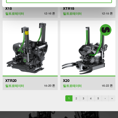
X18
XTR15
틸트로테이터
틸트로테이터
12-16
톤
12-15
톤
XTR20
X20
틸트로테이터
틸트로테이터
15-20
톤
16-22
톤
1
2
3
4
5
›
»