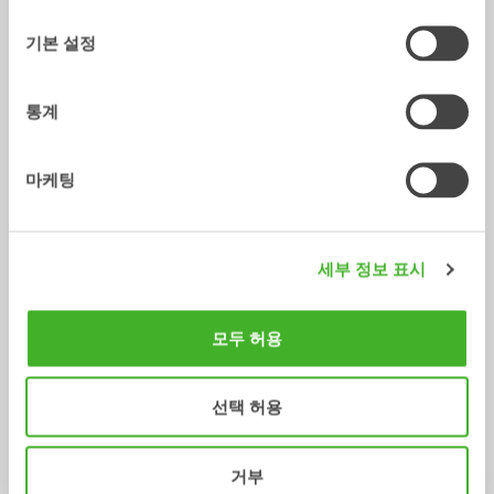
선
택
기본 설정
통계
마케팅
X14
XTR13
틸트로테이터
틸트로테이터
10-14
톤
10-13
톤
세부 정보 표시
모두 허용
선택 허용
거부