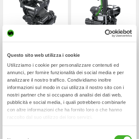
XTR7
X07
Tiltrotator
Tiltrotator
4-7
tonnellate
5-7
tonnellate
Questo sito web utilizza i cookie
Utilizziamo i cookie per personalizzare contenuti ed
annunci, per fornire funzionalità dei social media e per
analizzare il nostro traffico. Condividiamo inoltre
informazioni sul modo in cui utilizza il nostro sito con i
nostri partner che si occupano di analisi dei dati web,
pubblicità e social media, i quali potrebbero combinarle
con altre informazioni che ha fornito loro o che hanno
raccolto dal suo utilizzo dei loro servizi.
XTR10
X12
Tiltrotator
Tiltrotator
6-10
tonnellate
7-12
tonnellate
Selezione