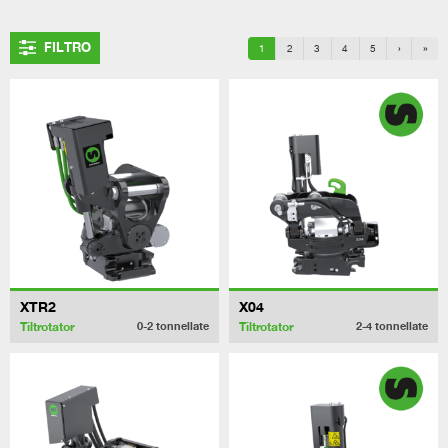
FILTRO
1
2
3
4
5
›
»
XTR2
X04
Tiltrotator
Tiltrotator
0-2
tonnellate
2-4
tonnellate