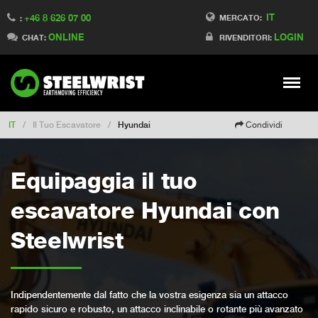
IT
+46 8 626 07 00
Switch to Finland
MERCATO:
:
ONLINE
LOGIN
Switch to Denmark
CHAT:
RIVENDITORI:
Switch to China
Switch to Australia
Stay
Meny
Change market
IT
/
Il Tuo Escavatore
/
Hyundai
Condividi
Equipaggia il tuo
escavatore Hyundai con
Steelwrist
Indipendentemente dal fatto che la vostra esigenza sia un attacco
rapido sicuro e robusto, un attacco inclinabile o rotante più avanzato