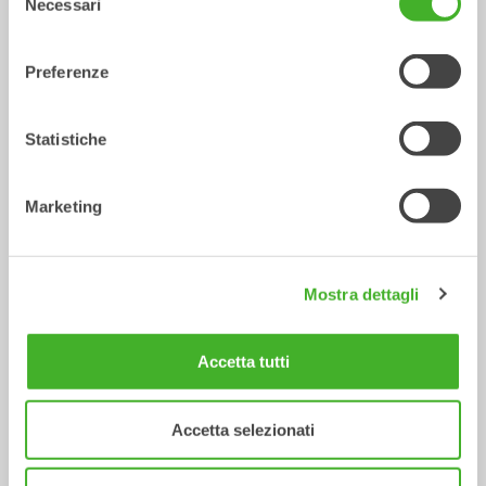
Necessari
del
consenso
Preferenze
Statistiche
Marketing
X14
XTR13
Tiltrotator
Tiltrotator
10-14
tonnellate
10-13
tonnellate
Mostra dettagli
Accetta tutti
Accetta selezionati