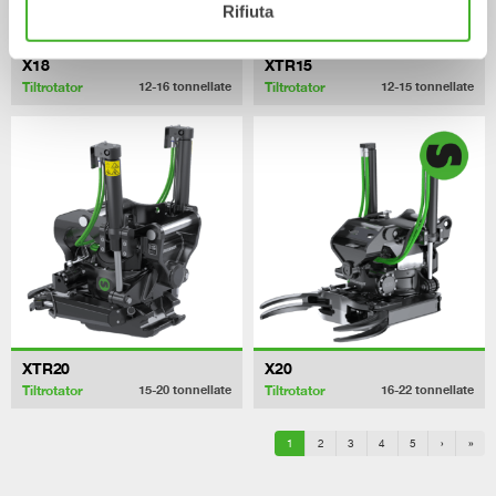
Rifiuta
X18
XTR15
Tiltrotator
Tiltrotator
12-16
tonnellate
12-15
tonnellate
XTR20
X20
Tiltrotator
Tiltrotator
15-20
tonnellate
16-22
tonnellate
1
2
3
4
5
›
»