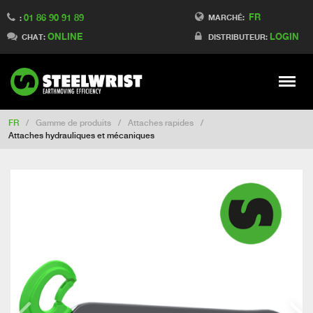
FR
01 86 90 91 89
Switch to Finland
MARCHÉ:
:
ONLINE
LOGIN
Switch to Denmark
CHAT:
DISTRIBUTEUR:
Switch to China
Switch to Australia
Stay
Meny
Change market
FR
/
Gamme de produits
/
Attaches rapides
/
Attaches hydrauliques et mécaniques