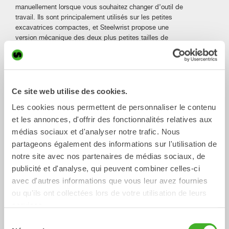
manuellement lorsque vous souhaitez changer d’outil de
travail. Ils sont principalement utilisés sur les petites
excavatrices compactes, et Steelwrist propose une
version mécanique des deux plus petites tailles de
coupleurs, S30 et S40.
Des solutions de sécurité adaptées à tous les
types de pelles
Ce site web utilise des cookies.
Les coupleurs de machine Steelwrist et les coupleurs
tiltrotateurs sont livrés avec LockSense, Front Pin Lock ou
Les cookies nous permettent de personnaliser le contenu
Front Pin Hook,
des solutions de sécurité
indépendantes
et les annonces, d'offrir des fonctionnalités relatives aux
de la machine qui fonctionnent sur toutes les types
médias sociaux et d'analyser notre trafic. Nous
d’excavatrices, qu’elles soient petites, grandes, neuves
partageons également des informations sur l'utilisation de
ou d’occasion. Toutes les solutions sont conformes aux
notre site avec nos partenaires de médias sociaux, de
réglementations internationales de sécurité telles que
EN474 et ISO13031.
publicité et d'analyse, qui peuvent combiner celles-ci
avec d'autres informations que vous leur avez fournies
Possibilité de passer du type de coupleur
ou qu'ils ont collectées lors de votre utilisation de leurs
hydraulique S au type de coupleur
services.
automatique SQ
Sélection
Lorsque vous utilisez un coupleur Steelwrist S avec un