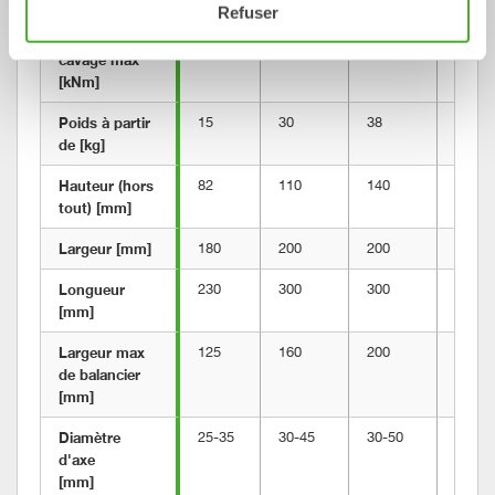
Refuser
Couple de 
cavage max 
[kNm]
Poids à partir 
15
30
38
70
de [kg]
Hauteur (hors 
82
110
140
120
tout) [mm]
Largeur [mm]
180
200
200
290
Longueur 
230
300
300
430
[mm]
Largeur max 
125
160
200
228
de balancier 
[mm]
Diamètre 
25-35
30-45
30-50
45-60
d'axe 
[mm]	