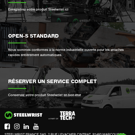
Enregistrez votre produit Steelwrist ici
OPEN-S STANDARD
Nous sommes conformes à la norme industrielle ouverte pour les attaches
rapides entièrement automatiques.
RÉSERVER UN SERVICE COMPLET
Conservez votre produit Steelwrist en bon état
Si
STEELWRIST FRANCE SAS, 2 RUE LEVACHER CINTRAT, 91460 MARCOUSSIS,