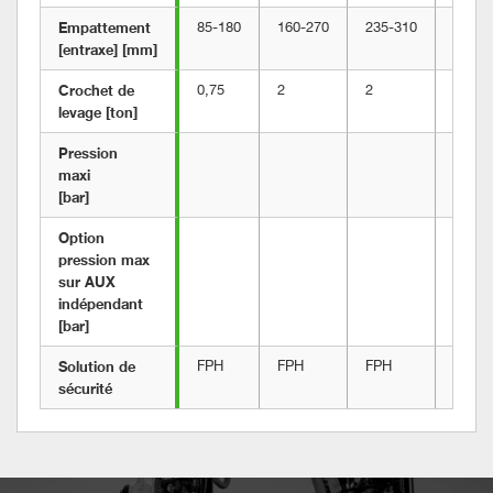
Empattement 
85-180
160-270
235-310
220-3
[entraxe] [mm]
Crochet de 
0,75
2
2
3
levage [ton]
Pression 
maxi  
[bar]	
Option 
pression max 
sur AUX 
indépendant 
[bar]
Solution de 
FPH
FPH
FPH
FPL
sécurité