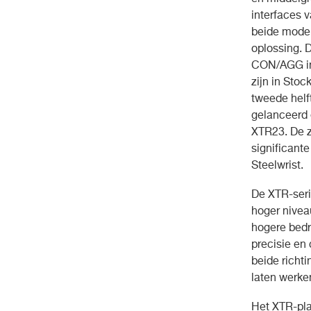
interfaces 
beide model
oplossing. 
CON/AGG in 
zijn in Sto
tweede helf
gelanceerd 
XTR23. De 
significante
Steelwrist.
De XTR-seri
hoger niveau
hogere bedr
precisie en 
beide richti
laten werke
Het XTR-pla