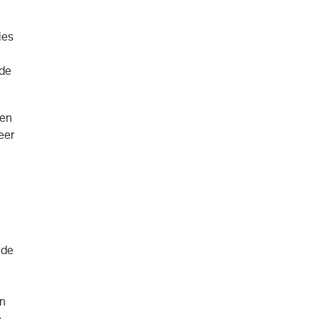
ies
rde
 en
eer
 de
an
e