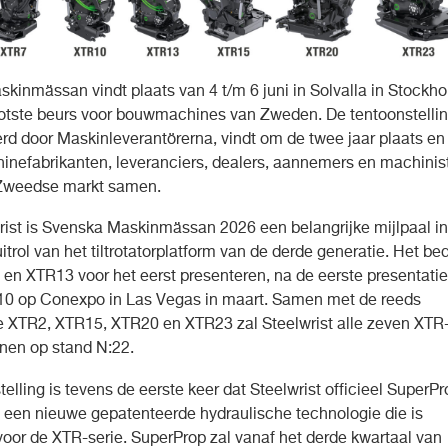
kinmässan vindt plaats van 4 t/m 6 juni in Solvalla in Stockh
ootste beurs voor bouwmachines van Zweden. De tentoonstellin
rd door Maskinleverantörerna, vindt om de twee jaar plaats en
inefabrikanten, leveranciers, dealers, aannemers en machinis
 Zweedse markt samen.
rist is Svenska Maskinmässan 2026 een belangrijke mijlpaal in
itrol van het tiltrotatorplatform van de derde generatie. Het bedr
 en XTR13 voor het eerst presenteren, na de eerste presentatie
0 op Conexpo in Las Vegas in maart. Samen met de reeds
 XTR2, XTR15, XTR20 en XTR23 zal Steelwrist alle zeven XTR
nen op stand N:22.
elling is tevens de eerste keer dat Steelwrist officieel SuperPr
, een nieuwe gepatenteerde hydraulische technologie die is
voor de XTR-serie. SuperProp zal vanaf het derde kwartaal van