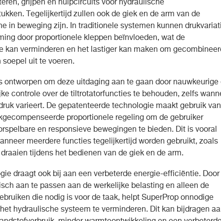
teren, grijpen en hulpcircuits voor hydraulische
tukken. Tegelijkertijd zullen ook de giek en de arm van de
e in beweging zijn. In traditionele systemen kunnen drukvariat
ming door proportionele kleppen beïnvloeden, wat de
ie kan verminderen en het lastiger kan maken om gecombinee
soepel uit te voeren.
s ontworpen om deze uitdaging aan te gaan door nauwkeurige
ke controle over de tiltrotatorfuncties te behouden, zelfs wann
ruk varieert. De gepatenteerde technologie maakt gebruik van
ukgecompenseerde proportionele regeling om de gebruiker
orspelbare en responsieve bewegingen te bieden. Dit is vooral
anneer meerdere functies tegelijkertijd worden gebruikt, zoals
 draaien tijdens het bedienen van de giek en de arm.
gie draagt ook bij aan een verbeterde energie-efficiëntie. Door
sch aan te passen aan de werkelijke belasting en alleen de
gebruiken die nodig is voor de taak, helpt SuperProp onnodige
n het hydraulische systeem te verminderen. Dit kan bijdragen a
randstofverbruik, minder warmteontwikkeling en een verbeterd