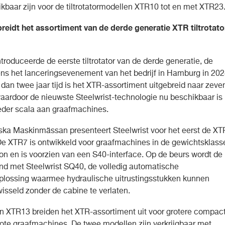
kbaar zijn voor de tiltrotatormodellen XTR10 tot en met XTR23
breidt het assortiment van de derde generatie XTR tiltrotato
ntroduceerde de eerste tiltrotator van de derde generatie, de
ens het lanceringsevenement van het bedrijf in Hamburg in 202
 dan twee jaar tijd is het XTR-assortiment uitgebreid naar zeve
aardoor de nieuwste Steelwrist-technologie nu beschikbaar is
eder scala aan graafmachines.
ka Maskinmässan presenteert Steelwrist voor het eerst de XT
e XTR7 is ontwikkeld voor graafmachines in de gewichtsklass
ton en is voorzien van een S40-interface. Op de beurs wordt de
d met Steelwrist SQ40, de volledig automatische
plossing waarmee hydraulische uitrustingsstukken kunnen
isseld zonder de cabine te verlaten.
 XTR13 breiden het XTR-assortiment uit voor grotere compac
ote graafmachines. De twee modellen zijn verkrijgbaar met