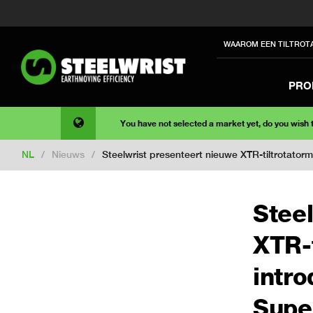
WAAROM EEN TILTROT
PRO
You have not selected a market yet, do you wish
NL
/
Nieuws
/
Steelwrist presenteert nieuwe XTR-tiltrotat
Stee
XTR-t
intr
Supe