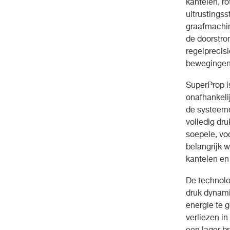
kantelen, ro
uitrustingss
graafmachin
de doorstro
regelprecis
bewegingen 
SuperProp i
onafhankelij
de systeemd
volledig dr
soepele, vo
belangrijk w
kantelen en
De technolo
druk dynami
energie te 
verliezen i
een lager b