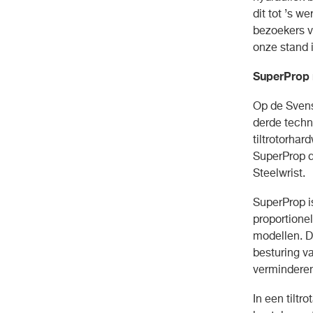
dit tot ’s 
bezoekers v
onze stand 
SuperProp 
Op de Svens
derde techn
tiltrotorha
SuperProp d
Steelwrist.
SuperProp i
proportione
modellen. D
besturing va
verminderen
In een tiltr