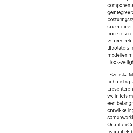
componenten
geïntegreer
besturingss
onder meer 
hoge resolut
vergrendele
tiltrotators
modellen me
Hook-veilig
“Svenska Ma
uitbreiding
presenteren
we in iets 
een belangr
ontwikkelin
samenwerkin
QuantumCon
hydrauliek 