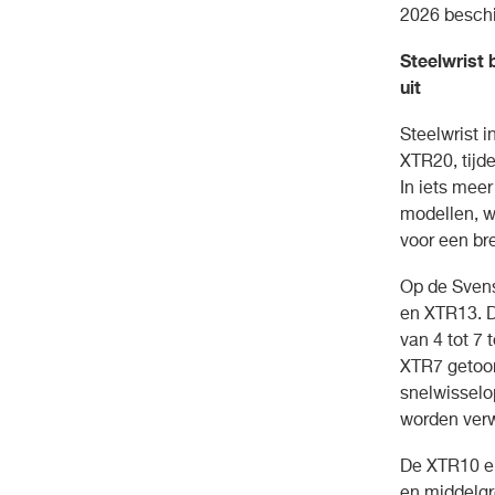
2026 beschi
Steelwrist 
uit
Steelwrist i
XTR20, tijd
In iets meer
modellen, w
voor een br
Op de Svens
en XTR13. D
van 4 tot 7 
XTR7 getoon
snelwisselo
worden verw
De XTR10 en
en middelgr