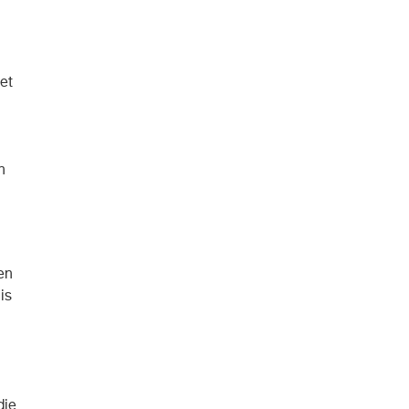
n
et
n
en
is
die