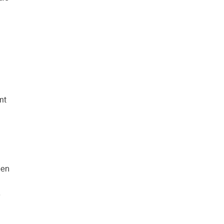
mt
n
 en
.