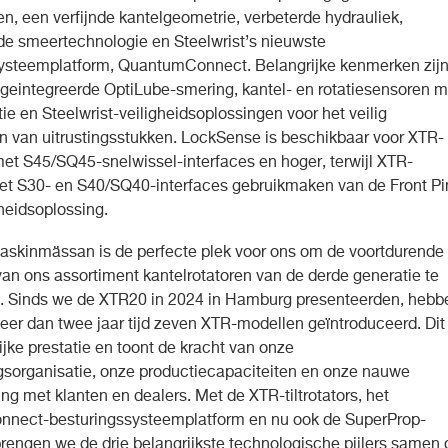
, een verfijnde kantelgeometrie, verbeterde hydrauliek,
de smeertechnologie en Steelwrist’s nieuwste
ysteemplatform, QuantumConnect. Belangrijke kenmerken zij
geintegreerde OptiLube-smering, kantel- en rotatiesensoren m
ie en Steelwrist-veiligheidsoplossingen voor het veilig
n van uitrustingsstukken. LockSense is beschikbaar voor XTR-
 met S45/SQ45-snelwissel-interfaces en hoger, terwijl XTR-
t S30- en S40/SQ40-interfaces gebruikmaken van de Front Pi
heidsoplossing.
skinmässan is de perfecte plek voor ons om de voortdurende
 van ons assortiment kantelrotatoren van de derde generatie te
. Sinds we de XTR20 in 2024 in Hamburg presenteerden, hebb
meer dan twee jaar tijd zeven XTR-modellen geïntroduceerd. Dit 
ijke prestatie en toont de kracht van onze
gsorganisatie, onze productiecapaciteiten en onze nauwe
g met klanten en dealers. Met de XTR-tiltrotators, het
nect-besturingssysteemplatform en nu ook de SuperProp-
brengen we de drie belangrijkste technologische pijlers samen 