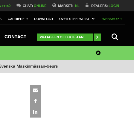
 744150
CHAT:
ONLINE
MARKET:
NL
DEALERS:
LOGIN
S
CARRIÈRE
DOWNLOAD
OVER STEELWRIST
WEBSHOP
SEARCH
CONTACT
VRAAG EEN OFFERTE AAN
de Svenska Maskinmässan-beurs