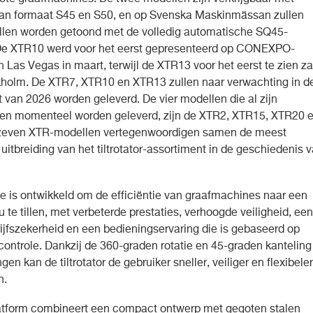
van formaat S45 en S50, en op Svenska Maskinmässan zullen
len worden getoond met de volledig automatische SQ45-
De XTR10 werd voor het eerst gepresenteerd op CONEXPO-
Las Vegas in maart, terwijl de XTR13 voor het eerst te zien za
ckholm. De XTR7, XTR10 en XTR13 zullen naar verwachting in d
t van 2026 worden geleverd. De vier modellen die al zijn
en momenteel worden geleverd, zijn de XTR2, XTR15, XTR20 
zeven XTR-modellen vertegenwoordigen samen de meest
 uitbreiding van het tiltrotator-assortiment in de geschiedenis 
e is ontwikkeld om de efficiëntie van graafmachines naar een
 te tillen, met verbeterde prestaties, verhoogde veiligheid, een
ijfszekerheid en een bedieningservaring die is gebaseerd op
controle. Dankzij de 360-graden rotatie en 45-graden kanteling
ngen kan de tiltrotator de gebruiker sneller, veiliger en flexibeler
n.
tform combineert een compact ontwerp met gegoten stalen