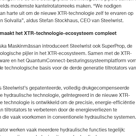
werelds modernste kantelrotatorreeks maken. “We nodigen
an harte uit om de nieuwe XTR-technologie zelf te ervaren op
in Solvalla”, aldus Stefan Stockhaus, CEO van Steelwrist.
maakt het XTR-technologie-ecosysteem compleet
ka Maskinmässan introduceert Steelwrist ook SuperProp, de
ologische pijler in het XTR-ecosysteem. Samen met de XTR-
rdware en het QuantumConnect-besturingssysteemplatform vor
e technologische basis voor de derde generatie tiltrotators va
s Steelwrist’s gepatenteerde, volledig drukgecompenseerde
le hydraulische technologie, geïntegreerd in de nieuwe XTR-
e technologie is ontwikkeld om de precisie, energie-efficiëntie
n tiltrotators te verbeteren door de energieverliezen te
 die vaak voorkomen in conventionele hydraulische systemen
otator werken vaak meerdere hydraulische functies tegelijk: