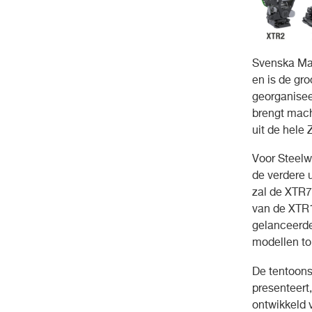
Svenska Mas
en is de gr
georganisee
brengt mach
uit de hele
Voor Steelw
de verdere u
zal de XTR7
van de XTR1
gelanceerde
modellen to
De tentoonst
presenteert
ontwikkeld 