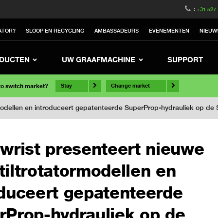
:
+31 527
ATOR?
SLOOP EN RECYCLING
AMBASSADEURS
EVENEMENTEN
NIEUW
DUCTEN
UW GRAAFMACHINE
SUPPORT
 to switch market?
Stay
Change market
ormodellen en introduceert gepatenteerde SuperProp-hydrauliek op 
lwrist presenteert nieuwe
iltrotatormodellen en
oduceert gepatenteerde
rProp-hydrauliek op de