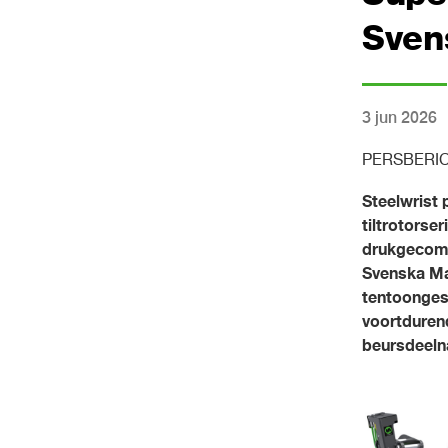
Sven
3 jun 2026
PERSBERI
Steelwrist 
tiltrotorse
drukgecomp
Svenska Ma
tentoongest
voortdurend
beursdeeln