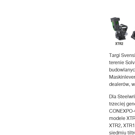
Targi Sven
terenie Sol
budowlanych
Maskinleve
dealerów, w
Dla Steelwr
trzeciej ge
CONEXPO-CO
modele XTR
XTR2, XTR1
siedmiu til