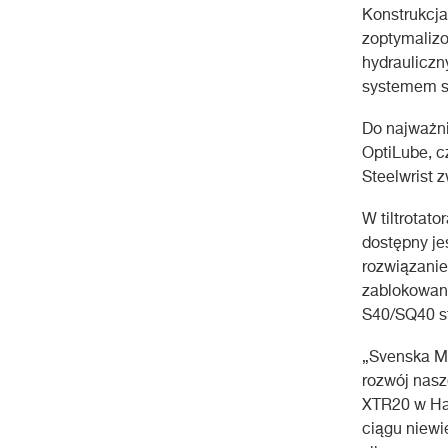
Konstrukcja
zoptymaliz
hydraulicz
systemem s
Do najważn
OptiLube, cz
Steelwrist 
W tiltrotat
dostępny j
rozwiązanie
zablokowani
S40/SQ40 st
„Svenska M
rozwój nasze
XTR20 w Ha
ciągu niewi