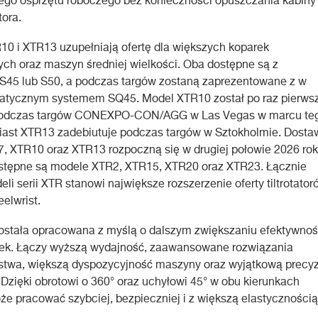
ego osprzętu roboczego bez konieczności opuszczania kabiny
tora.
0 i XTR13 uzupełniają ofertę dla większych koparek
h oraz maszyn średniej wielkości. Oba dostępne są z
 S45 lub S50, a podczas targów zostaną zaprezentowane z w
matycznym systemem SQ45. Model XTR10 został po raz pierws
odczas targów CONEXPO-CON/AGG w Las Vegas w marcu te
iast XTR13 zadebiutuje podczas targów w Sztokholmie. Dosta
, XTR10 oraz XTR13 rozpoczną się w drugiej połowie 2026 rok
stępne są modele XTR2, XTR15, XTR20 oraz XTR23. Łącznie
li serii XTR stanowi największe rozszerzenie oferty tiltrotator
eelwrist.
ostała opracowana z myślą o dalszym zwiększaniu efektywnoś
rek. Łączy wyższą wydajność, zaawansowane rozwiązania
stwa, większą dyspozycyjność maszyny oraz wyjątkową precyz
 Dzięki obrotowi o 360° oraz uchyłowi 45° w obu kierunkach
że pracować szybciej, bezpieczniej i z większą elastycznością