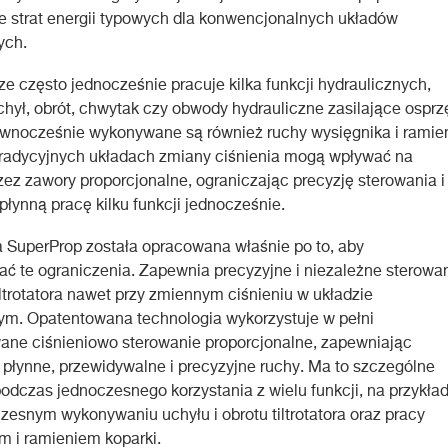
e strat energii typowych dla konwencjonalnych układów
ych.
rze często jednocześnie pracuje kilka funkcji hydraulicznych,
uchył, obrót, chwytak czy obwody hydrauliczne zasilające osprz
wnocześnie wykonywane są również ruchy wysięgnika i ramie
tradycyjnych układach zmiany ciśnienia mogą wpływać na
zez zawory proporcjonalne, ograniczając precyzję sterowania i
płynną pracę kilku funkcji jednocześnie.
 SuperProp została opracowana właśnie po to, aby
ć te ograniczenia. Zapewnia precyzyjne i niezależne sterowa
iltrotatora nawet przy zmiennym ciśnieniu w układzie
ym. Opatentowana technologia wykorzystuje w pełni
ne ciśnieniowo sterowanie proporcjonalne, zapewniając
 płynne, przewidywalne i precyzyjne ruchy. Ma to szczególne
odczas jednoczesnego korzystania z wielu funkcji, na przykła
zesnym wykonywaniu uchyłu i obrotu tiltrotatora oraz pracy
m i ramieniem koparki.