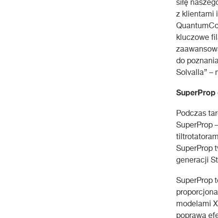
siłę naszeg
z klientami 
QuantumConn
kluczowe fi
zaawansowan
do poznania
Solvalla” –
SuperProp 
Podczas ta
SuperProp – 
tiltrotator
SuperProp t
generacji St
SuperProp t
proporcjona
modelami XTR
poprawa efe