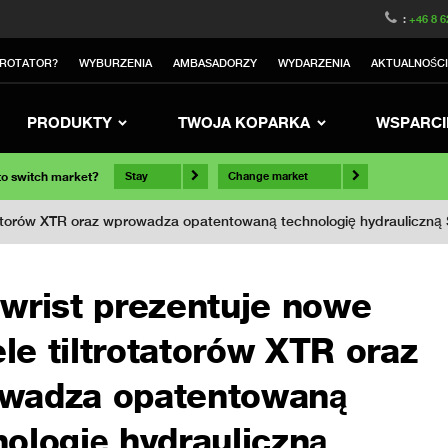
:
+46 8 6
TROTATOR?
WYBURZENIA
AMBASADORZY
WYDARZENIA
AKTUALNOŚC
PRODUKTY
TWOJA KOPARKA
WSPARCI
 to switch market?
Stay
Change market
rotatorów XTR oraz wprowadza opatentowaną technologię hydraulicz
lwrist prezentuje nowe
le tiltrotatorów XTR oraz
wadza opatentowaną
nologię hydrauliczną