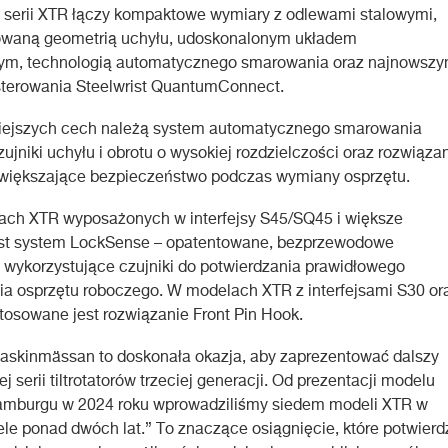
 serii XTR łączy kompaktowe wymiary z odlewami stalowymi,
owaną geometrią uchyłu, udoskonalonym układem
nym, technologią automatycznego smarowania oraz najnowsz
terowania Steelwrist QuantumConnect.
iejszych cech należą system automatycznego smarowania
ujniki uchyłu i obrotu o wysokiej rozdzielczości oraz rozwiąza
zwiększające bezpieczeństwo podczas wymiany osprzętu.
orach XTR wyposażonych w interfejsy S45/SQ45 i większe
est system LockSense – opatentowane, bezprzewodowe
 wykorzystujące czujniki do potwierdzania prawidłowego
a osprzętu roboczego. W modelach XTR z interfejsami S30 or
osowane jest rozwiązanie Front Pin Hook.
askinmässan to doskonała okazja, aby zaprezentować dalszy
j serii tiltrotatorów trzeciej generacji. Od prezentacji modelu
mburgu w 2024 roku wprowadziliśmy siedem modeli XTR w
ele ponad dwóch lat.” To znaczące osiągnięcie, które potwierd