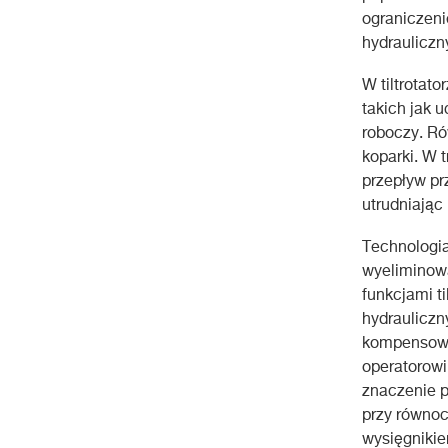
ograniczeni
hydrauliczn
W tiltrotato
takich jak 
roboczy. Ró
koparki. W 
przepływ pr
utrudniając 
Technologia
wyeliminowa
funkcjami t
hydrauliczn
kompensowa
operatorowi
znaczenie p
przy równoc
wysięgnikie