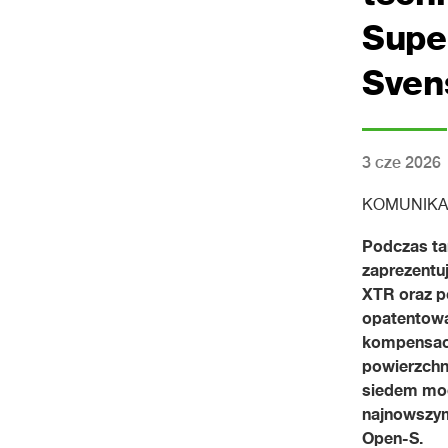
Supe
Sven
3 cze 2026
KOMUNIKA
Podczas ta
zaprezentuj
XTR oraz po
opatentowan
kompensacją
powierzchn
siedem mod
najnowszym
Open-S.