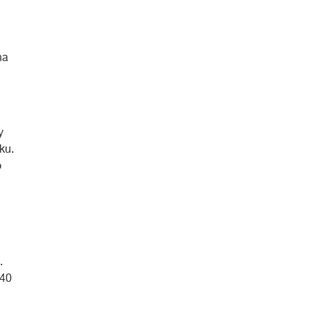
na
y
ku.
o
.
Q40