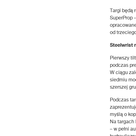
Targi będą r
SuperProp 
opracowaneg
od trzecieg
Steelwrist 
Pierwszy ti
podczas pre
W ciągu zal
siedmiu mod
szerszej gr
Podczas tar
zaprezentu
myślą o kop
Na targach 
– w pełni 