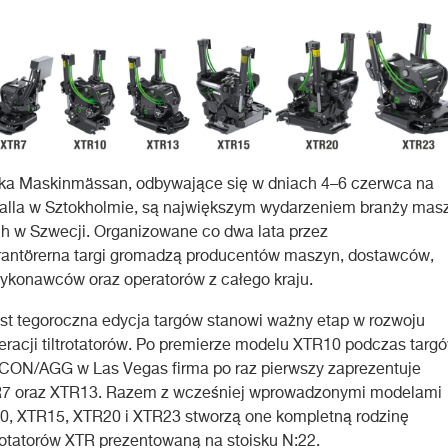
ska Maskinmässan, odbywające się w dniach 4–6 czerwca na
valla w Sztokholmie, są największym wydarzeniem branży mas
 w Szwecji. Organizowane co dwa lata przez
rantörerna targi gromadzą producentów maszyn, dostawców,
ykonawców oraz operatorów z całego kraju.
ist tegoroczna edycja targów stanowi ważny etap w rozwoju
neracji tiltrotatorów. Po premierze modelu XTR10 podczas targ
N/AGG w Las Vegas firma po raz pierwszy zaprezentuje
7 oraz XTR13. Razem z wcześniej wprowadzonymi modelami
0, XTR15, XTR20 i XTR23 stworzą one kompletną rodzinę
trotatorów XTR prezentowaną na stoisku N:22.