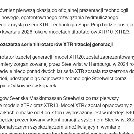
ównież pierwszą okazją do oficjalnej prezentacji technologii
– nowego, opatentowanego rozwiązania hydraulicznego
o z myślą o serii XTR. Technologia SuperProp będzie dostęp
o kwartału 2026 roku w modelach tiltrotatorów XTR10–XTR23.
rozszerza serię tiltrotatorów XTR trzeciej generacji
ltrotator trzeciej generacji, model XTR20, został zaprezentowan
miery zorganizowanej przez Steelwrist w Hamburgu w 2024 ro
edwie nieco ponad dwóch lat seria XTR została rozszerzona d
eli, udostępniając najnowsze technologie Steelwrist coraz
upie użytkowników koparek.
gów Svenska Maskinmässan Steelwrist po raz pierwszy
je modele XTR7 oraz XTR13. Model XTR7 został opracowany z
arkach o masie od 4 do 7 ton i wyposażony jest w interfejs S40
będzie prezentowany w konfiguracji z systemem Steelwrist S
automatycznym szybkozłączem umożliwiającym wymianę