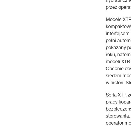
hydrauliczn
przez opera
Modele XTR1
kompaktowyc
interfejsem
pełni auto
pokazany p
roku, natom
modeli XTR7
Obecnie do
siedem mode
w historii St
Seria XTR z
pracy kopa
bezpieczeń
sterowania.
operator mo