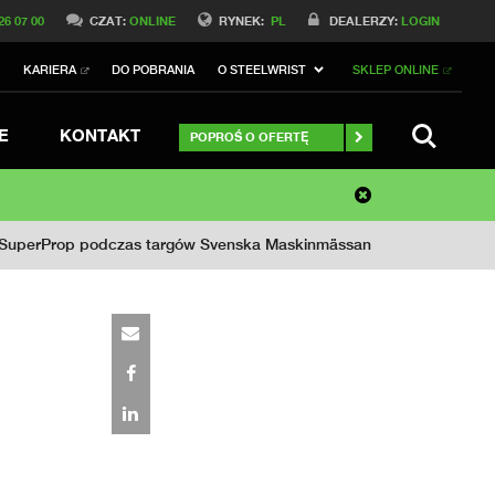
26 07 00
CZAT:
ONLINE
RYNEK:
PL
DEALERZY:
LOGIN
I
KARIERA
DO POBRANIA
O STEELWRIST
SKLEP ONLINE
SZUKAJ
E
KONTAKT
POPROŚ O OFERTĘ
ną SuperProp podczas targów Svenska Maskinmässan