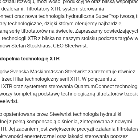
o działu rozwoju, możliwości produkcyjne oraz bliską współpra
i dealerami. Tiltrotatory XTR, system sterowania
ect oraz nowa technologia hydrauliczna SuperProp tworzą t
lary technologiczne, dzięki którym oferujemy najbardziej
ą serię tiltrotatorów na świecie. Zapraszamy odwiedzającyc
 technologii XTR z bliska na naszym stoisku podczas targów 
 mówi Stefan Stockhaus, CEO Steelwrist.
dopełnia technologię XTR
rgów Svenska Maskinmässan Steelwrist zaprezentuje również
trzeci filar technologiczny serii XTR. W połączeniu z
ami XTR oraz systemem sterowania QuantumConnect technolog
worzy kompletną podstawę technologiczną tiltrotatorów trzeci
eelwrist.
o opatentowana przez Steelwrist technologia hydrauliki
lnej z pełną kompensacją ciśnienia, zintegrowana z nowymi
. Jej zadaniem jest zwiększenie precyzji działania tiltrotator
ktywności energetycznej oraz jakości sterowania poprzez