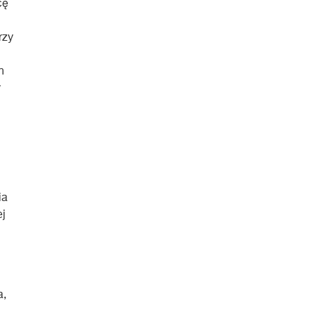
cę
rzy
h
w
ia
ej
a,