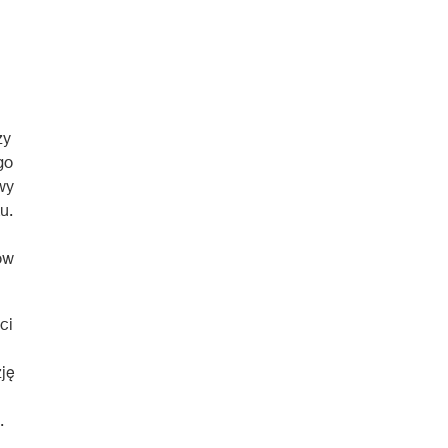
zy
go
wy
u.
ów
ci
ję
.