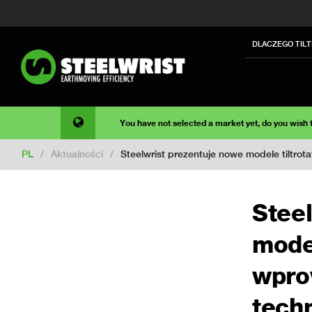
DLACZEGO TIL
You have not selected a market yet, do you wish
PL
/
Aktualności
/
Steelwrist prezentuje nowe modele tilt
Stee
mode
wpro
tech