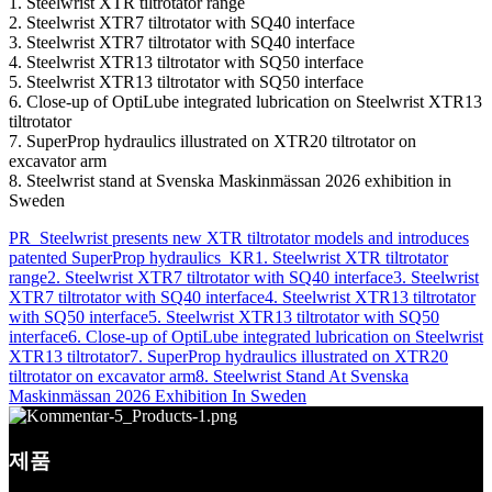
1. Steelwrist XTR tiltrotator range
2. Steelwrist XTR7 tiltrotator with SQ40 interface
3. Steelwrist XTR7 tiltrotator with SQ40 interface
4. Steelwrist XTR13 tiltrotator with SQ50 interface
5. Steelwrist XTR13 tiltrotator with SQ50 interface
6. Close-up of OptiLube integrated lubrication on Steelwrist XTR13
tiltrotator
7. SuperProp hydraulics illustrated on XTR20 tiltrotator on
excavator arm
8. Steelwrist stand at Svenska Maskinmässan 2026 exhibition in
Sweden
PR_Steelwrist presents new XTR tiltrotator models and introduces
patented SuperProp hydraulics_KR
1. Steelwrist XTR tiltrotator
range
2. Steelwrist XTR7 tiltrotator with SQ40 interface
3. Steelwrist
XTR7 tiltrotator with SQ40 interface
4. Steelwrist XTR13 tiltrotator
with SQ50 interface
5. Steelwrist XTR13 tiltrotator with SQ50
interface
6. Close-up of OptiLube integrated lubrication on Steelwrist
XTR13 tiltrotator
7. SuperProp hydraulics illustrated on XTR20
tiltrotator on excavator arm
8. Steelwrist Stand At Svenska
Maskinmässan 2026 Exhibition In Sweden
제품