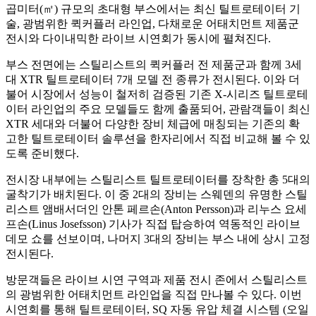
곱미터
(
㎡
)
규모의 초대형 부스에서는 최신 틸트로테이터 기
술
,
광범위한 퀵커플러 라인업
,
다채로운 어태치먼트 제품군
전시와 다이내믹한 라이브 시연회가 동시에 펼쳐진다
.
부스 전면에는 스틸리스트의 퀵커플러 전 제품군과 함께
3
세
대
XTR
틸트로테이터
7
개 모델 전 종류가 전시된다
.
이와 더
불어 시장에서 성능이 철저히 검증된 기존
X-
시리즈 틸트로테
이터 라인업의 주요 모델들도 함께 출품되어
,
관람객들이 최신
XTR
세대와 더불어 다양한 장비 체급에 매칭되는 기존의 확
고한 틸트로테이터 솔루션을 한자리에서 직접 비교해 볼 수 있
도록 준비했다
.
전시장 내부에는 스틸리스트 틸트로테이터를 장착한 총
5
대의
굴착기가 배치된다
.
이 중
2
대의 장비는 스웨덴의 유명한 스틸
리스트 앰배서더인 안톤 페르손
(Anton Persson)
과 리누스 요세
프손
(Linus Josefsson)
기사가 직접 탑승하여 역동적인 라이브
데모 쇼를 선보이며
,
나머지
3
대의 장비는 부스 내에 상시 고정
전시된다
.
방문객들은 라이브 시연 구역과 제품 전시 존에서 스틸리스트
의 광범위한 어태치먼트 라인업을 직접 만나볼 수 있다
.
이번
시연회를 통해 틸트로테이터
, SQ
자동 유압 체결 시스템
(
오일