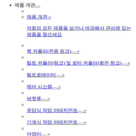
제품 개관
제품 개관
»
저희의 모든 제품을 보거나 여과해서 관심에 있는
제품을 찾으세요
퀵 커플러(전용 링크)
»
틸트 커플러(링크) 및 로터 커플러(회전 링크)
»
틸트로테이터
»
제어 시스템
»
버켓류
»
유압식 작업 어태치먼트
»
기계식 작업 어태치먼트
»
어댑터
»