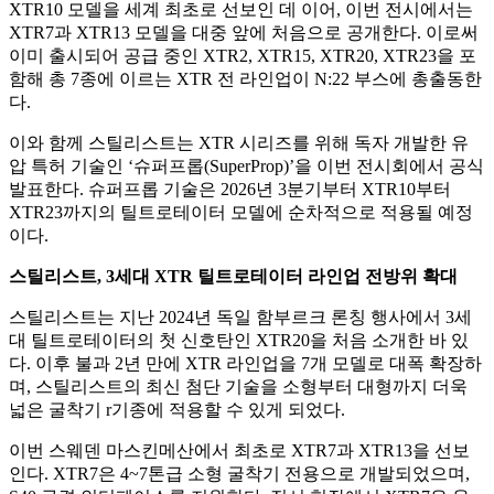
XTR10
모델을 세계 최초로 선보인 데 이어
,
이번 전시에서는
XTR7
과
XTR13
모델을 대중 앞에 처음으로 공개한다
.
이로써
이미 출시되어 공급 중인
XTR2, XTR15, XTR20, XTR23
을 포
함해 총
7
종에 이르는
XTR
전 라인업이
N:22
부스에 총출동한
다
.
이와 함께 스틸리스트는
XTR
시리즈를 위해 독자 개발한 유
압 특허 기술인
‘
슈퍼프롭
(SuperProp)’
을 이번 전시회에서 공식
발표한다
.
슈퍼프롭 기술은
2026
년
3
분기부터
XTR10
부터
XTR23
까지의 틸트로테이터 모델에 순차적으로 적용될 예정
이다
.
스틸리스트
, 3
세대
XTR
틸트로테이터 라인업 전방위 확대
스틸리스트는 지난
2024
년 독일 함부르크 론칭 행사에서
3
세
대 틸트로테이터의 첫 신호탄인
XTR20
을 처음 소개한 바 있
다
.
이후 불과
2
년 만에
XTR
라인업을
7
개 모델로 대폭 확장하
며
,
스틸리스트의 최신 첨단 기술을 소형부터 대형까지 더욱
넓은 굴착기
r
기종에 적용할 수 있게 되었다
.
이번 스웨덴 마스킨메산에서 최초로
XTR7
과
XTR13
을 선보
인다
. XTR7
은
4~7
톤급 소형 굴착기 전용으로 개발되었으며
,