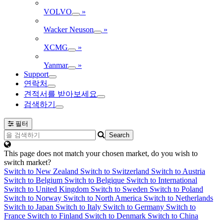
VOLVO
»
Wacker Neuson
»
XCMG
»
Yanmar
»
Support
연락처
견적서를 받아보세요
검색하기
필터
This page does not match your chosen market, do you wish to
switch market?
Switch to New Zealand
Switch to Switzerland
Switch to Austria
Switch to Belgium
Switch to Belgique
Switch to International
Switch to United Kingdom
Switch to Sweden
Switch to Poland
Switch to Norway
Switch to North America
Switch to Netherlands
Switch to Japan
Switch to Italy
Switch to Germany
Switch to
France
Switch to Finland
Switch to Denmark
Switch to China