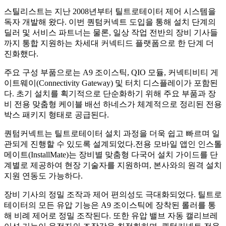
스틸리스트는 지난
2008
년부터 틸트로테이터 제어 시스템을
독자 개발해 왔다
.
이번 퀀텀커넥트 도입을 통해 설치 단계의
딜러 및 서비스 파트너는 물론
,
일상 작업 전반의 장비 기사들
까지 통합 지원하는 차세대 커넥티드 플랫폼으로 한 단계 더
진화했다
.
주요 구성 부품으로는
A9
조이스틱
, QIO
모듈
,
커넥티비티 게
이트웨이
(Connectivity Gateway)
및 터치 디스플레이가 포함된
다
.
초기 설치를 획기적으로 단순화하기 위해 주요 부품과 장
비 전용 맞춤형 케이블 배선 하네스가 체계적으로 정리된 전용
박스 패키지 형태로 공급된다
.
퀀텀커넥트는 틸트로테이터 설치 과정을 더욱 쉽고 빠르며 일
관되게 진행할 수 있도록 설계되었다
.
전용 모바일 앱인 인스톨
메이트
(InstallMate)
는 장비별 맞춤형 다국어 설치 가이드를 단
계별로 제공하여 현장 기술자를 지원하며
,
본사와의 원격 설치
지원 연동도 가능하다
.
장비 기사의 정밀 조작과 제어 편의성도 극대화되었다
.
틸트로
테이터의 모든 유압 기능은
A9
조이스틱에 장착된 롤러를 통
해 비례 제어로 정밀 조작된다
.
또한 유압 밸브 자동 캘리브레