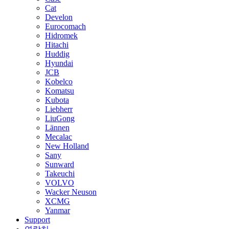
Cat
Develon
Eurocomach
Hidromek
Hitachi
Huddig
Hyundai
JCB
Kobelco
Komatsu
Kubota
Liebherr
LiuGong
Lännen
Mecalac
New Holland
Sany
Sunward
Takeuchi
VOLVO
Wacker Neuson
XCMG
Yanmar
Support