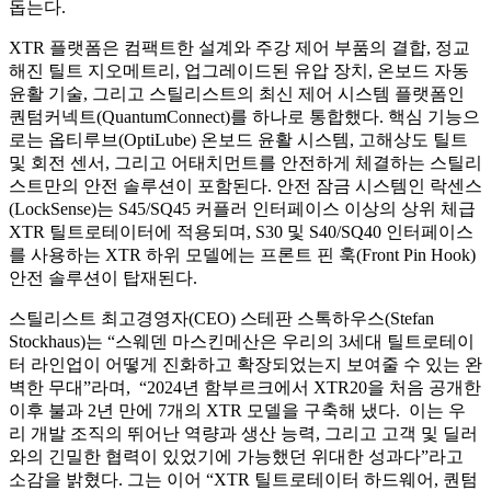
돕는다
.
XTR
플랫폼은 컴팩트한 설계와 주강 제어 부품의 결합
,
정교
해진 틸트 지오메트리
,
업그레이드된 유압 장치
,
온보드 자동
윤활 기술
,
그리고 스틸리스트의 최신 제어 시스템 플랫폼인
퀀텀커넥트
(QuantumConnect)
를 하나로 통합했다
.
핵심 기능으
로는 옵티루브
(OptiLube)
온보드 윤활 시스템
,
고해상도 틸트
및 회전 센서
,
그리고 어태치먼트를 안전하게 체결하는 스틸리
스트만의 안전 솔루션이 포함된다
.
안전 잠금 시스템인 락센스
(LockSense)
는
S45/SQ45
커플러 인터페이스 이상의 상위 체급
XTR
틸트로테이터에 적용되며
, S30
및
S40/SQ40
인터페이스
를 사용하는
XTR
하위 모델에는 프론트 핀 훅
(Front Pin Hook)
안전 솔루션이 탑재된다
.
스틸리스트 최고경영자
(CEO)
스테판 스톡하우스
(Stefan
Stockhaus)
는
“
스웨덴 마스킨메산은 우리의
3
세대 틸트로테이
터 라인업이 어떻게 진화하고 확장되었는지 보여줄 수 있는 완
벽한 무대
”
라며
,
“2024
년 함부르크에서
XTR20
을 처음 공개한
이후 불과
2
년 만에
7
개의
XTR
모델을 구축해 냈다
.
이는 우
리 개발 조직의 뛰어난 역량과 생산 능력
,
그리고 고객 및 딜러
와의 긴밀한 협력이 있었기에 가능했던 위대한 성과다
”
라고
소감을 밝혔다
.
그는 이어
“XTR
틸트로테이터 하드웨어
,
퀀텀