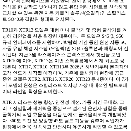
S40
규격 인터페이스를 지원한다
.
전시 현장에서
XTR7
은 운
전석을 한 발짝도 벗어나지 않고 유압 어태치먼트를 신속하게
교체할 수 있는 완전 자동 커플러 솔루션
(
오일퀵
)
인 스틸리스
트
SQ40
과 결합된 형태로 전시된다
.
TR10
과
XTR13
모델은 대형 미니 굴착기 및 중형 굴착기를 겨
냥해 라인업을 한층 확장한 제품이다
.
두 모델은
S45
및
S50
규격 인터페이스를 지원하며
,
박람회 기간 동안 완전 자동
SQ
자동 유압 체결 시스템
(
오일퀵
)
인
SQ45
솔루션과 매칭되어 전
시된다
.
지난
3
월 라스베이거스 콘엑스포에서 첫선을 보인
XTR10
에 이어
, XTR13
은 이번 스톡홀름에서 세계 최초로 공
개된다
. XTR7, XTR10, XTR13
은
2026
년 하반기부터 본격적인
고객 인도가 시작될 예정이며
,
기존에 출시되어 현장에 공급
중인 모델은
XTR2, XTR15, XTR20, XTR23
등
4
종이다
.
이
7
가
지 모델의 완성은 스틸리스트 역사상 가장 대대적인 틸트로테
이터 라인업 확장을 의미한다
.
XTR
시리즈는 성능 향상
,
안전성 개선
,
가동 시간 극대화
,
그
리고 정밀함과 제어력을 중심으로 설계된 운전자 경험을 통해
굴착기의 작업 효율성을 다음 단계로 끌어올리도록 개발되었
다
. 360
도 회전 및 양방향
45
도 틸트 기능을 갖추어 작업자가
현장에서 더욱 신속하고 안전하며 유연하게 작업할 수 있도록