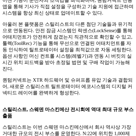
이션 기능이 운전자의 조작감을 최적화하며
,
퀀텀커넥트 전용
앱을 통해 기사가 직접 설정을 구성하고 기술 지원에 접근하며
시스템을 항상 최신 상태로 업데이트할 수 있다
.
아울러 본 플랫폼은 스틸리스트의 다른 첨단 기술들과 유기적
으로 연동된다
.
안전 잠금 시스템인 락센스
(LockSense)
를 통해
어태치먼트가 안전하게 잠겼는지 직관적으로 확인할 수 있고
,
툴렉
(ToolRec)
기능을 통해 무선으로 연결된 어태치먼트를 자
동 인식하여 틸트로테이터 설정을 최적값으로 자동 세팅한다
.
옵션 사항인 머신 컨트롤 시스템
(
레벨기
)
과 연동 시 버킷의 실
시간 위치 피드백을 받아 초정밀 법면 및 구배 작업이 가능해
진다
.
퀀텀커넥트는
XTR
하드웨어 및 슈퍼프롭 유압 기술과 결합되
어
,
새로운 스틸리스트 틸트로테이터 에코시스템의 디지털 커
넥티드 레이어를 완벽하게 형성한다
.
스틸리스트
,
스웨덴 마스킨메산 전시회에 역대 최대 규모 부스
출품
스틸리스트는 이번 스웨덴 마스킨메산에서 회사 역사상 가장
거대한 규모의 전시 부스를 운영한다
.
N:22
에 위치한
1,000
제