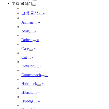
고객 굴삭기
고객 굴삭기
»
Airman
»
Atlas
»
Bobcat
»
Case
»
Cat
»
Develon
»
Eurocomach
»
Hidromek
»
Hitachi
»
Huddig
»