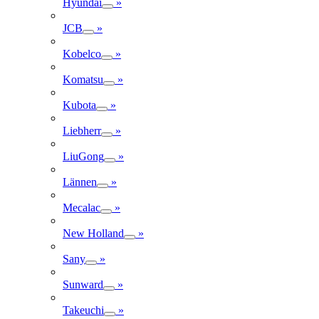
Hyundai
»
JCB
»
Kobelco
»
Komatsu
»
Kubota
»
Liebherr
»
LiuGong
»
Lännen
»
Mecalac
»
New Holland
»
Sany
»
Sunward
»
Takeuchi
»