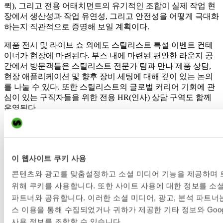
퀵
),
그리고 전용 어태치먼트의 유기적인 조합이 실제 작업 현
장에서 생산성과 작업 유연성,
그리고 안전성을 어떻게 극대화
하는지 직관적으로 증명해 보일 계획이다
.
제품 전시 및 라이브 쇼 외에도 스틸리스트 특설 이벤트 컨테
이너가 현장에 마련된다
.
부스 내에 마련된 편안한 라운지 공
간에서 방문객들은 스틸리스트 전문가 팀과 만나 제품 상담
,
현장 애플리케이션 및 향후 장비 세팅에 대해 깊이 있는 논의
를 나눌 수 있다
.
또한 스틸리스트의 글로벌 커리어 기회에 관
심이 있는 구직자들을 위한 전용
HR(
인사
)
상담 구역도 함께
운영된다
.
스틸리스트 스웨덴 지사장 토니 일리탈로
(Toni Ylitalo)
는
“
스웨
덴 마스킨메산은 우리 산업계에서 스웨덴 국내 가장 중요한 전
시회이며
,
솔발라에 역사상 가장 큰 스틸리스트 부스를 선보이
게 되어 대단히 자랑스럽다
”
라며
,
“
스웨덴은 우리의 홈 마켓
이 웹사이트 쿠키 사용
인 만큼
,
전국의 고객
,
딜러
,
장비 기사 및 파트너들을 직접 만
콘텐츠와 광고를 맞춤설정하고 소셜 미디어 기능을 제공하며
날 수 있는 환상적인 기회다
. N:22
부스에서
7
종의
XTR
전 모
위해 쿠키를 사용합니다. 또한 사이트 사용에 대한 정보를 소셜
델
,
퀵커플러 풀 라인업
, X-
시리즈 틸트로테이터와 다채로운
파트너와 공유합니다. 이러한 소셜 미디어, 광고, 분석 파트너
어태치먼트를 모두 확인할 수 있다
. 5
대의 굴착기를 동원한 역
스 이용을 통해 수집되었거나 귀하가 제공한 기타 정보와 Goo
동적인 라이브 시연을 통해 스틸리스트의 솔루션이 일상적인
굴착기 작업 효율을 어떻게 혁신하는지 명확하게 보여드리겠
사용 정보를 조합할 수 있습니다.