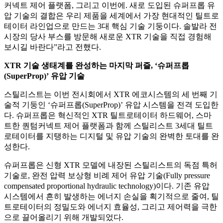
커넥트 제어 플랫폼
,
그리고 이번에
.
새로 도입된 슈퍼프롭 유
압 기술의 결합은 우리 제품을 세계에서 가장 현대적인 틸트로
테이터 라인업으로 만드는
3
대 핵심 기술 기둥이다
.
솔발라 전
시장의 당사 부스를 방문해 새로운
XTR
기술을 직접 경험해
보시길 바란다
”
라고 전했다
.
XTR
기술 생태계를 완성하는 마지막 퍼즐
, ‘
슈퍼프롭
(SuperProp)’
유압 기술
스틸리스트는 이번 전시회에서
XTR
에코시스템의 세 번째 기
술적 기둥인
‘
슈퍼프롭
(SuperProp)’
유압 시스템을 전격 도입한
다
.
슈퍼프롭은 혁신적인
XTR
틸트로테이터 하드웨어
,
스마
트한 퀀텀커넥트 제어 플랫폼과 함께 스틸리스트
3
세대 틸트
로테이터를 지탱하는 디지털 및 유압 기술의 완벽한 토대를 완
성한다
.
슈퍼프롭은 신형
XTR
모델에 내장된 스틸리스트의 독점 특허
기술로
,
완전 압력 보상형 비례 제어 유압 기술
(Fully pressure
compensated proportional hydraulic technology)
이다
.
기존 유압
시스템에서 흔히 발생하는 에너지 손실을 획기적으로 줄여
,
틸
트로테이터의 정밀도와 에너지 효율성
,
그리고 제어력을 극한
으로 끌어올리기 위해 개발되었다
.