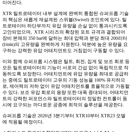
이어진다
.
XTR
틸트로테이터 내부 설계에 완벽히 통합된 슈퍼프롭 기술
의 핵심은 새롭게 재설계된 스위블
(Swivel)
조인트에 있다
.
틸
트로테이터 하단부까지 유압 유량을 손실 없이 통과시키도록
고안되었으며
,
XTR
시리즈의 확장된 포트 규격과 결합되어
장비 본체의
350 bar
에 달하는 최대 압력과 분당 최대
200
리터
(l/min)
의 고유량을 완벽하게 지원한다
.
덕분에 높은 유량을 요
구하는 강력한 유압 어태치먼트도 거침없이 구동할 수 있다
.
이와 함께 슈퍼프롭 시스템은 틸트
,
회전
,
집게 및 보조 회로 등
모든 틸트로테이터의 기능이 서로의 간섭 없이 독립적으로 작
동하도록 보장한다
.
어태치먼트에 유압 유량을 최대로 공급하
는 중에도 틸트로테이터 고유의 기동 성능을
100%
유지하므
로
,
제어력의 저하 없이 유압 어태치먼트를 효율적으로 가동할
수 있다
.
보조 유압 회로의 용량 또한 대폭 증대되어
,
어태치먼
트의 강력한 퍼포먼스와 틸트로테이터의 정밀한 컨트롤이 동
시에 요구되는 까다로운 공종에 최적의 솔루션을 제공한다
.
슈퍼프롭 기술은
2026
년
3
분기부터
XTR10
부터
XTR23
모델
에 적용될 예정이다
.