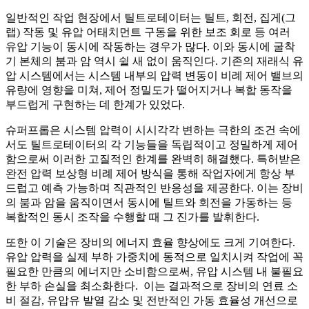
일반적인 작업 현장에서 틸트로테이터는 틸트
,
회전
,
집게
(
그
랩
)
작동 및 유압 어태치먼트 구동을 위한 보조 회로 등 여러
유압 기능이 동시에 작동하는 경우가 많다
.
이와 동시에 굴착
기 본체의 붐과 암 역시 쉴 새 없이 움직인다
.
기존의 재래식 유
압 시스템에서는 시스템 내부의 압력 변동이 비례 제어 밸브의
유량에 영향을 미쳐
,
제어 정밀도가 떨어지거나 복합 동작을
부드럽게 구현하는 데 한계가 있었다
.
슈퍼프롭은 시스템 압력이 시시각각 변하는 극한의 조건 속에
서도 틸트로테이터의 각 기능들을 독립적이고 정밀하게 제어
함으로써 이러한 고질적인 한계를 완벽히 해결했다.
특허받은
완전 압력 보상형 비례 제어 방식을 통해 작업자에게 항상 부
드럽고 예측 가능하며 직관적인 반응성을 제공한다
.
이는 장비
의 붐과 암을 움직이면서 동시에 틸트와 회전을 가동하는 등
복합적인 동시 조작을 수행할 때 그 진가를 발휘한다
.
또한 이 기술은 장비의 에너지 효율 향상에도 크게 기여한다
.
유압 압력을 실제 부하 가중치에 동적으로 일치시켜 작업에 꼭
필요한 만큼의 에너지만 소비함으로써
,
유압 시스템 내 불필요
한 부하 손실을 최소화한다
.
이는 결과적으로 장비의 연료 소
비 절감
,
유압유 발열 감소 및 전반적인 가동 효율성 개선으로