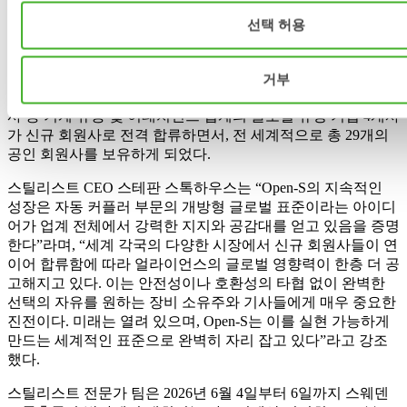
서로 다른 제조사의 제품을 조합하여 사용하더라도 각 개별 제
선택 허용
품이 보유한 고유의 안전 솔루션이나 잠금 시스템을 방해하거
나 왜곡하지 않도록 보장한다
.
현재 오픈에스 얼라이언스는 글로벌 영토를 빠르게 넓혀가고
거부
있다
.
최근 발표에 따르면 일본에서
2
개사
,
네덜란드에서
2
개
사 등 기계 유통 및 어태치먼트 업계의 글로벌 유명 기업
4
개사
가 신규 회원사로 전격 합류하면서
,
전 세계적으로 총
29
개의
공인 회원사를 보유하게 되었다
.
스틸리스트
CEO
스테판 스톡하우스는
“Open-S
의 지속적인
성장은 자동 커플러 부문의 개방형 글로벌 표준이라는 아이디
어가 업계 전체에서 강력한 지지와 공감대를 얻고 있음을 증명
한다
”
라며
,
“
세계 각국의 다양한 시장에서 신규 회원사들이 연
이어 합류함에 따라 얼라이언스의 글로벌 영향력이 한층 더 공
고해지고 있다
.
이는 안전성이나 호환성의 타협 없이 완벽한
선택의 자유를 원하는 장비 소유주와 기사들에게 매우 중요한
진전이다
.
미래는 열려 있으며
, Open-S
는 이를 실현 가능하게
만드는 세계적인 표준으로 완벽히 자리 잡고 있다
”
라고 강조
했다
.
스틸리스트 전문가 팀은
2026
년
6
월
4
일부터
6
일까지 스웨덴