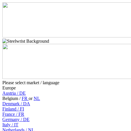
Please select market / language
Europe
Austria
/
DE
Belgium
/
FR
or
NL
Denmark
/
DA
Finland
/
FI
France
/
FR
Germany
/
DE
Italy
/
IT
Netherlands
/
NL