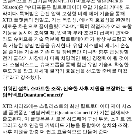
스틸리스트 최고기술책임자
(CTO)
마르쿠스 닐손
(Markus
Nilsson)
은
“
슈퍼프롭은 틸트로테이터 유압 기술의 거대한 도
약이다
.
특허받은 완전 압력 보상형 비례 제어 기술을 통해
XTR
플랫폼의 정밀도
,
기능 독립성
,
에너지 효율성을 완전히
새로운 차원으로 끌어올렸다
”
라며
, “
특히 작업자가 여러 복합
기능을 동시에 조작할 때
,
압력과 부하 조건이 급격히 변하더
라도 슈퍼프롭 기술 덕분에 틸트로테이터가 항상 부드럽고 예
측 가능한 정밀 반응을 유지한다
.
유압 시스템의 에너지 손실
을 줄이는 기술은 기존 디젤 장비뿐만 아니라 향후 급성장할
전기 굴착기 시장에서 더욱 치명적인 핵심 경쟁력이 될 것이
다
.
스틸리스트는 슈퍼프롭을 통해 첨단 유압 기술의 확실한
주도권을 잡고 차세대 굴착기 효율성을 선도할 준비를 마쳤
다
”
라고 강조했다
.
쉬워진 설치
,
스마트한 조작
,
신속한 사후 지원을 보장하는
‘
퀀
텀커넥트
(QuantumConnect)’
XTR
시리즈에는 스틸리스트의 최신 틸트로테이터 제어 시스
템 플랫폼인
‘
퀀텀커넥트
(QuantumConnect)’
가 기본 탑재되어
출고된다
.
이 플랫폼은 새로운 하드웨어 구성 부품
,
스마트 앱
,
그리고 상호 연결된 커넥티드 기능을 통합하여 설치와 조작
,
사후 지원을 한층 더 쉽고 효율적으로 만들어 준다
.