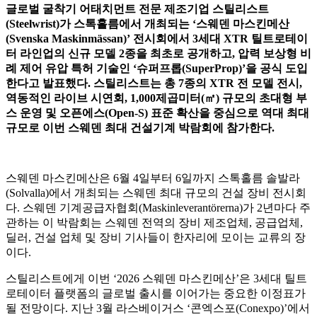
글로벌 굴착기 어태치먼트 전문 제조기업 스틸리스트
(Steelwrist)
가 스톡홀름에서 개최되는
‘
스웨덴 마스킨메산
(Svenska Maskinmässan)’
전시회에서
3
세대
XTR
틸트로테이
터 라인업의 신규 모델
2
종을 최초로 공개하고
,
압력 보상형 비
례 제어 유압 특허 기술인
‘
슈퍼프롭
(SuperProp)’
을 공식 도입
한다고 발표했다
.
스틸리스트는 총
7
종의
XTR
전 모델 전시
,
역동적인 라이브 시연회
, 1,000
제곱미터
(
㎡
)
규모의 초대형 부
스 운영 및 오픈에스
(Open-S)
표준 확산을 중심으로 역대 최대
규모로 이번 스웨덴 최대 건설기계 박람회에 참가한다
.
스웨덴 마스킨메산은
6
월
4
일부터
6
일까지 스톡홀름 솔발라
(Solvalla)
에서 개최되는 스웨덴 최대 규모의 건설 장비 전시회
다
.
스웨덴 기계공급자협회
(Maskinleverantörerna)
가
2
년마다 주
관하는 이 박람회는 스웨덴 전역의 장비 제조업체
,
공급업체
,
딜러
,
건설 업체 및 장비 기사들이 한자리에 모이는 교류의 장
이다
.
스틸리스트에게 이번
‘2026
스웨덴 마스킨메산
’
은
3
세대 틸트
로테이터 플랫폼의 글로벌 출시를 이어가는 중요한 이정표가
될 전망이다
.
지난
3
월 라스베이거스
‘
콘엑스포
(Conexpo)’
에서