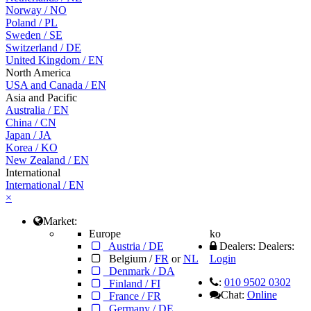
Norway
/
NO
Poland
/
PL
Sweden
/
SE
Switzerland
/
DE
United Kingdom
/
EN
North America
USA and Canada
/
EN
Asia and Pacific
Australia
/
EN
China
/
CN
Japan
/
JA
Korea
/
KO
New Zealand
/
EN
International
International / EN
×
Market:
Europe
ko
Austria / DE
Dealers:
Dealers:
Belgium /
FR
or
NL
Login
Denmark / DA
:
010 9502 0302
Finland / FI
Chat:
Online
France / FR
Germany / DE