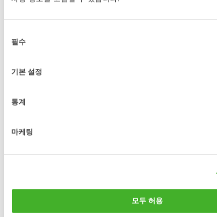
다
”
라고 포부를 밝혔다
.
글로벌 자동 커플러 표준으로 전 세계 시장 확장을 거듭하는
동
‘Open-S’
필수
의
스틸리스트는 이번 스웨덴 마스킨메산에서도
‘Open-S’
표준
선
확산을 위한 행보를 이어간다
.
Open-S
는 굴착기용 자동 커플
택
기본 설정
러의 개방형 산업 표준으로
,
독립 기구인 오픈에스 얼라이언스
(Open-S Alliance)
가 소유 및 관리하고 있다
.
스틸리스트는 이
얼라이언스의 창립 멤버로서 초기부터 표준 개발과 확산을 강
통계
력하게 주도해 왔다
.
Open-S
표준의 핵심 목적은 장비 소유주와 건설 업체
,
장비 기
사들에게 서로 다른 제조사의 제품이라 하더라도 동일한 표준
마케팅
규격만 준수한다면 퀵커플러
(
전용링크
),
틸트로테이터 및 어
태치먼트를 제약 없이 자유롭게 조합하여 사용할 수 있는 선택
의 자유를 제공하는 데 있다
.
이는 고객의 선택권을 보장하고
현장 유연성을 높이며
,
업계 전반의 지속적인 기술 발전을 견
인하는 원동력이 된다
.
또한
Open-S
는 현장 안전성 측면에서도 결정적인 역할을 수행
모두 허용
한다
.
자동 커플러의 인터페이스 규격을 명확히 정의함으로써
,